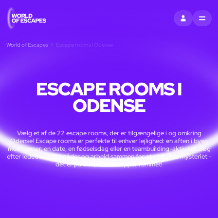
LOG IND
MENU
World of Escapes
Escape rooms i Odense
ESCAPE ROOMS I
ODENSE
Vælg et af de 22 escape rooms, der er tilgængelige i og omkring
Odense! Escape rooms er perfekte til enhver lejlighed: en aften i byen
med venner, en date, en fødselsdag eller en teambuilding-aktivitet. Søg
efter ledetråde, løs gåder og arbejd sammen for at afdække mysteriet -
det er på tide, at I undslipper rummet!