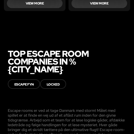
VIEW MORE
VIEW MORE
TOP ESCAPE ROOM
COMPANIES IN %
{CITY_NAME}
ESCAPE FYN
LOCKED
Escape rooms er ved at tage Danmark med storm! Målet med
spillet er at finde en vej ud af et aflåst rum inden for den givne
tidsgrænse. Arbejd som et team for at løse logiske gåder, afdække
ledetråde og følge handlingen for at løse mysteriet. Hver gåde
bringer dig et skridt tættere på den ultimative flugt! Escape room-