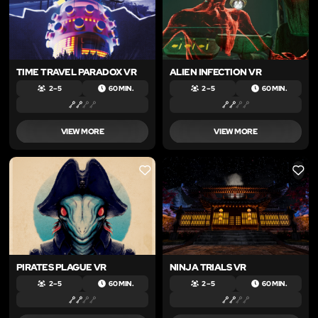
TIME TRAVEL PARADOX VR
ALIEN INFECTION VR
2 – 5
60 MIN.
2 – 5
60 MIN.
VIEW MORE
VIEW MORE
LIKE
LIKE
PIRATES PLAGUE VR
NINJA TRIALS VR
2 – 5
60 MIN.
2 – 5
60 MIN.