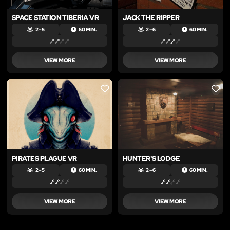
SPACE STATION TIBERIA VR
JACK THE RIPPER
2 – 5
60 MIN.
2 – 6
60 MIN.
VIEW MORE
VIEW MORE
LIKE
LIKE
PIRATES PLAGUE VR
HUNTER'S LODGE
2 – 5
60 MIN.
2 – 6
60 MIN.
VIEW MORE
VIEW MORE