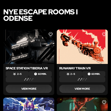
NYE ESCAPE ROOMS I
ODENSE
LIKE
LIKE
SPACE STATION TIBERIA VR
RUNAWAY TRAIN VR
2 – 5
60 MIN.
2 – 5
60 MIN.
VIEW MORE
VIEW MORE
LIKE
LIKE