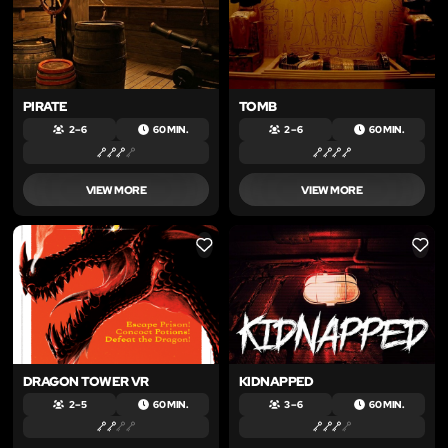
PIRATE
TOMB
2 – 6
60 MIN.
2 – 6
60 MIN.
VIEW MORE
VIEW MORE
LIKE
LIKE
DRAGON TOWER VR
KIDNAPPED
2 – 5
60 MIN.
3 – 6
60 MIN.