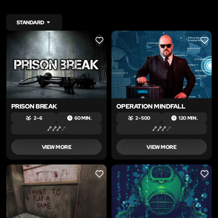
STANDARD
LIKE
LIKE
PRISON BREAK
OPERATION MINDFALL
2 – 6
60 MIN.
2 – 500
120 MIN.
VIEW MORE
VIEW MORE
LIKE
LIKE