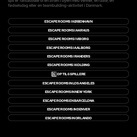
spil er fantastiske til en aften i byen med venner, en date, en
fødselsdag eller en teambuilding-aktivitet i Danmark.
ESCAPE ROOMS I KØBENHAVN
ESCAPE ROOMS I AARHUS
ESCAPE ROOMS I VIBORG
ESCAPE ROOMS I AALBORG
ESCAPE ROOMS I RANDERS
ESCAPE ROOMS I KOLDING
6️⃣
OP TIL 6 SPILLERE
ESCAPE ROOMS IN LOS ANGELES
ESCAPE ROOMS IN NEW YORK
ESCAPE ROOMS EN BARCELONA
ESCAPE ROOMS IN DENVER
ESCAPE ROOMS IN ORLANDO