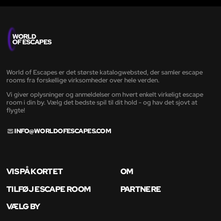
World of Escapes er det største katalogwebsted, der samler escape
rooms fra forskellige virksomheder over hele verden.
Vi giver oplysninger og anmeldelser om hvert enkelt virkeligt escape
room i din by. Vælg det bedste spil til dit hold - og hav det sjovt at
flygte!
INFO@WORLDOFESCAPES.COM
VIS PÅ KORTET
OM
TILFØJ ESCAPE ROOM
PARTNERE
VÆLG BY