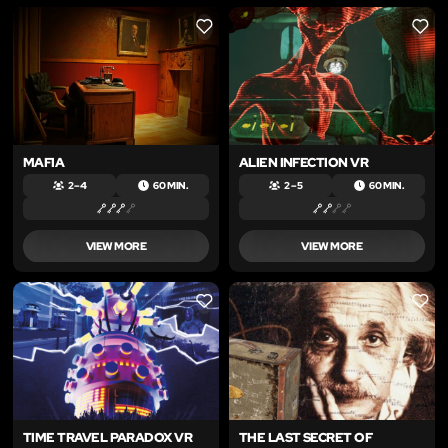
LIKE
LIKE
MAFIA
ALIEN INFECTION VR
2 – 4
60 MIN.
2 – 5
60 MIN.
VIEW MORE
VIEW MORE
LIKE
LIKE
TIME TRAVEL PARADOX VR
THE LAST SECRET OF