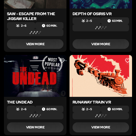
SAW - ESCAPE FROM THE
DEPTH OF OSIRIS VR
JIGSAW KILLER
2 – 5
60 MIN.
2 – 6
60 MIN.
VIEW MORE
VIEW MORE
LIKE
LIKE
THE UNDEAD
RUNAWAY TRAIN VR
2 – 6
60 MIN.
2 – 5
60 MIN.
VIEW MORE
VIEW MORE