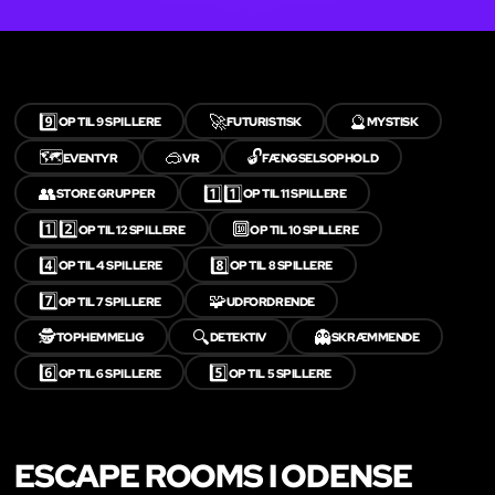
9️⃣
🚀
🔮
OP TIL 9 SPILLERE
FUTURISTISK
MYSTISK
🗺️
🥽
🔓
EVENTYR
VR
FÆNGSELSOPHOLD
👥
1️⃣1️⃣
STORE GRUPPER
OP TIL 11 SPILLERE
1️⃣2️⃣
🔟
OP TIL 12 SPILLERE
OP TIL 10 SPILLERE
4️⃣
8️⃣
OP TIL 4 SPILLERE
OP TIL 8 SPILLERE
7️⃣
🧩
OP TIL 7 SPILLERE
UDFORDRENDE
🕵️
🔍
👻
TOPHEMMELIG
DETEKTIV
SKRÆMMENDE
6️⃣
5️⃣
OP TIL 6 SPILLERE
OP TIL 5 SPILLERE
ESCAPE ROOMS I ODENSE