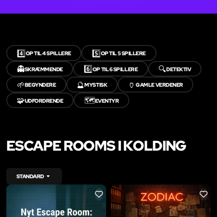
4️⃣
5️⃣
OP TIL 4 SPILLERE
OP TIL 5 SPILLERE
👻
6️⃣
🔍
SKRÆMMENDE
OP TIL 6 SPILLERE
DETEKTIV
🌱
🔮
🏺
BEGYNDERE
MYSTISK
GAMLE VERDENER
🧩
🗺️
UDFORDRENDE
EVENTYR
ESCAPE ROOMS I KOLDING
STANDARD
LIKE
LIKE