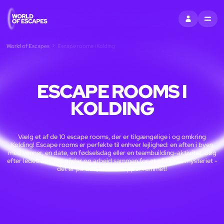
LOG IND
MENU
World of Escapes
Escape rooms i Kolding
ESCAPE ROOMS I
KOLDING
Vælg et af de 10 escape rooms, der er tilgængelige i og omkring
Kolding! Escape rooms er perfekte til enhver lejlighed: en aften i byen
med venner, en date, en fødselsdag eller en teambuilding-aktivitet. Søg
efter ledetråde, løs gåder og arbejd sammen for at afdække mysteriet -
det er på tide, at I undslipper rummet!