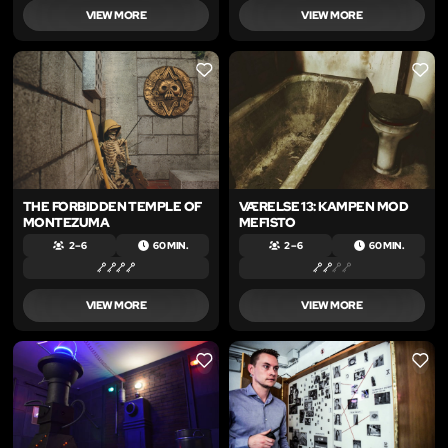
VIEW MORE
VIEW MORE
LIKE
LIKE
THE FORBIDDEN TEMPLE OF
VÆRELSE 13: KAMPEN MOD
MONTEZUMA
MEFISTO
2 – 6
60 MIN.
2 – 6
60 MIN.
VIEW MORE
VIEW MORE
LIKE
LIKE