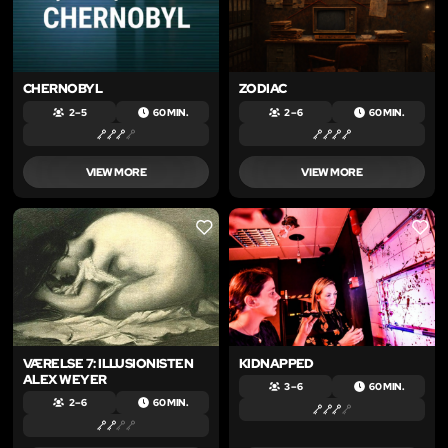
CHERNOBYL
ZODIAC
2 – 5
60 MIN.
2 – 6
60 MIN.
VIEW MORE
VIEW MORE
LIKE
LIKE
VÆRELSE 7: ILLUSIONISTEN
KIDNAPPED
ALEX WEYER
3 – 6
60 MIN.
2 – 6
60 MIN.