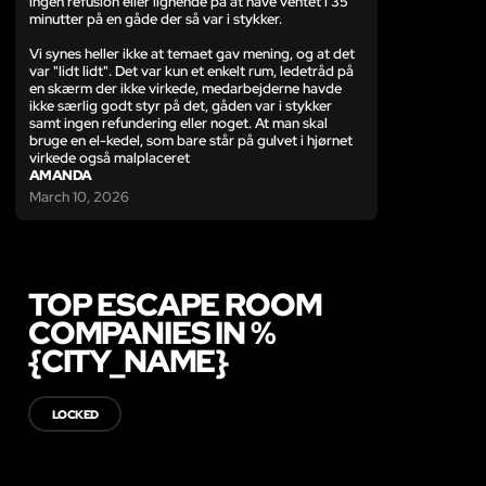
ingen refusion eller lignende på at have ventet i 35
minutter på en gåde der så var i stykker.
Vi synes heller ikke at temaet gav mening, og at det
var "lidt lidt". Det var kun et enkelt rum, ledetråd på
en skærm der ikke virkede, medarbejderne havde
ikke særlig godt styr på det, gåden var i stykker
samt ingen refundering eller noget. At man skal
bruge en el-kedel, som bare står på gulvet i hjørnet
virkede også malplaceret
AMANDA
March 10, 2026
TOP ESCAPE ROOM
COMPANIES IN %
{CITY_NAME}
LOCKED