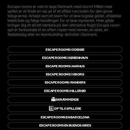
Escape rooms er ved at tage Danmark med storm! Målet med
spillet er at finde en vej ud af et aflåst rum inden for den givne
tidsgrænse. Arbejd som et team for at løse logiske gåder, afdække
ledetråde og følge handlingen for at løse mysteriet. Hver gåde
bringer dig et skridt tættere på den ultimative flugt! Escape room-
spil er fantastiske til en aften i byen med venner, en date, en
fødselsdag eller en teambuilding-aktivitet i Danmark.
ESCAPE ROOMS I ODENSE
ESCAPE ROOMS I KØBENHAVN
ESCAPE ROOMS I AARHUS
ESCAPE ROOMS I VIBORG
ESCAPE ROOMS I RANDERS
ESCAPE ROOMS I HILLERØD
👻
SKRÆMMENDE
6️⃣
OP TIL 6 SPILLERE
ESCAPE ROOMS EN BARCELONA
ESCAPE ROOMS EN BUENOS AIRES