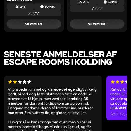
2 – 6
60 MIN.
2 – 6
60 MIN.
VIEW MORE
VIEW MORE
SENESTE ANMELDELSER AF
ESCAPE ROOMS I KOLDING
Vi prøvede rummet og klarede det egentligt virkelig
Ret dyrt fo
godt, vi sad dog fast i slutningen med en gåde. Vi
under 15. M
prøvede at få hjælp, men ventede i omkring 35
virkede opti
minutter før der rent faktisk kom en person ind.
så det blev 
Dengang medarbejderen så kommer ind, vurderer
LEA WINT
hun efter 5 minutters tid, at gåden er i stykker.
April 22, 2
Hun gør så vi kan springe den over, men nu har vi
næsten intet tid tilbage. Vi når kun lige ud, og får