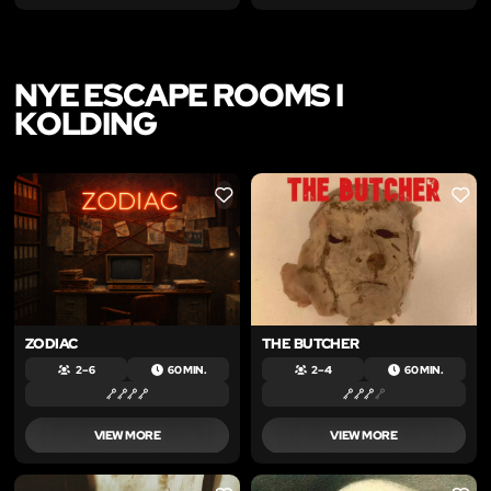
NYE ESCAPE ROOMS I
KOLDING
LIKE
LIKE
ZODIAC
THE BUTCHER
2 – 6
60 MIN.
2 – 4
60 MIN.
VIEW MORE
VIEW MORE