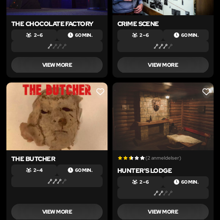
THE CHOCOLATE FACTORY
CRIME SCENE
2 – 6
60 MIN.
2 – 6
60 MIN.
VIEW MORE
VIEW MORE
LIKE
LIKE
THE BUTCHER
(2 anmeldelser)
HUNTER'S LODGE
2 – 4
60 MIN.
2 – 6
60 MIN.
VIEW MORE
VIEW MORE