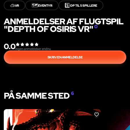
🥽
🗺️
5️⃣
VR
EVENTYR
OP TIL 5 SPILLERE
ANMELDELSER AF FLUGTSPIL
"DEPTH OF OSIRIS VR"
0
0.0
ingen anmeldelser endnu
SKRIV EN ANMELDELSE
PÅ SAMME STED
6
LIKE