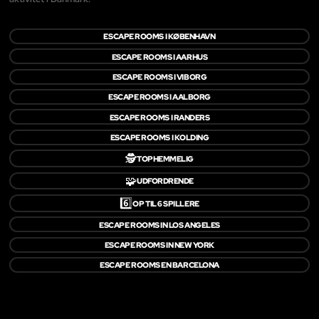
ESCAPE ROOMS I KØBENHAVN
ESCAPE ROOMS I AARHUS
ESCAPE ROOMS I VIBORG
ESCAPE ROOMS I AALBORG
ESCAPE ROOMS I RANDERS
ESCAPE ROOMS I KOLDING
🕵️
TOPHEMMELIG
🧩
UDFORDRENDE
6️⃣
OP TIL 6 SPILLERE
ESCAPE ROOMS IN LOS ANGELES
ESCAPE ROOMS IN NEW YORK
ESCAPE ROOMS EN BARCELONA