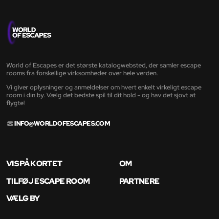
World of Escapes er det største katalogwebsted, der samler escape
rooms fra forskellige virksomheder over hele verden.
Vi giver oplysninger og anmeldelser om hvert enkelt virkeligt escape
room i din by. Vælg det bedste spil til dit hold - og hav det sjovt at
flygte!
INFO@WORLDOFESCAPES.COM
VIS PÅ KORTET
OM
TILFØJ ESCAPE ROOM
PARTNERE
VÆLG BY