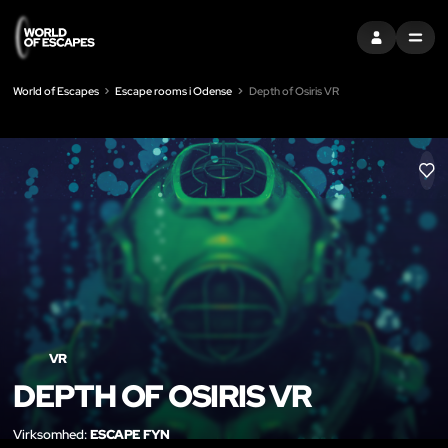
LOG IND
MENU
World of Escapes
Escape rooms i Odense
Depth of Osiris VR
LIK
VR
DEPTH OF OSIRIS VR
Virksomhed:
ESCAPE FYN