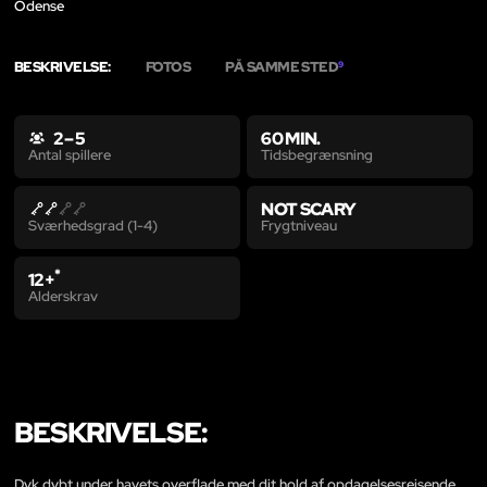
Odense
BESKRIVELSE:
FOTOS
PÅ SAMME STED
9
2 – 5
60 MIN.
Tidsbegrænsning
Antal spillere
NOT SCARY
Frygtniveau
Sværhedsgrad (1-4)
*
12+
Alderskrav
BESKRIVELSE:
Dyk dybt under havets overflade med dit hold af opdagelsesrejsende