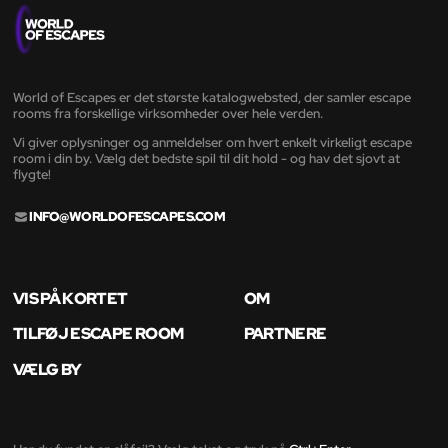
World of Escapes er det største katalogwebsted, der samler escape
rooms fra forskellige virksomheder over hele verden.
Vi giver oplysninger og anmeldelser om hvert enkelt virkeligt escape
room i din by. Vælg det bedste spil til dit hold - og hav det sjovt at
flygte!
INFO@WORLDOFESCAPES.COM
VIS PÅ KORTET
OM
TILFØJ ESCAPE ROOM
PARTNERE
VÆLG BY