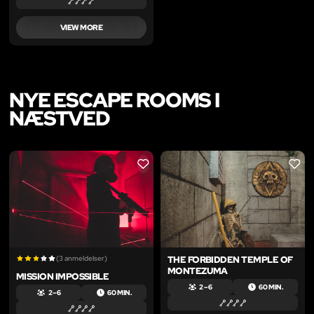
VIEW MORE
NYE ESCAPE ROOMS I
NÆSTVED
LIKE
LIKE
(3 anmeldelser)
THE FORBIDDEN TEMPLE OF
MONTEZUMA
MISSION IMPOSSIBLE
2 – 6
60 MIN.
2 – 6
60 MIN.