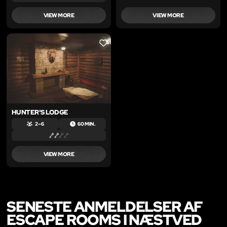
VIEW MORE
VIEW MORE
LIKE
HUNTER'S LODGE
2 – 6
60 MIN.
VIEW MORE
SENESTE ANMELDELSER AF
ESCAPE ROOMS I NÆSTVED