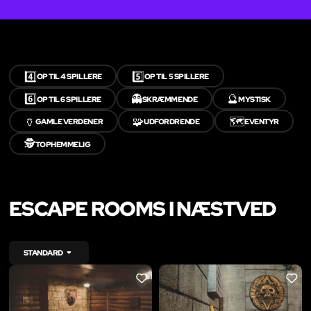
4️⃣
5️⃣
OP TIL 4 SPILLERE
OP TIL 5 SPILLERE
6️⃣
👻
🔮
OP TIL 6 SPILLERE
SKRÆMMENDE
MYSTISK
🏺
🧩
🗺️
GAMLE VERDENER
UDFORDRENDE
EVENTYR
🕵️
TOPHEMMELIG
ESCAPE ROOMS I NÆSTVED
STANDARD
LIKE
LIKE