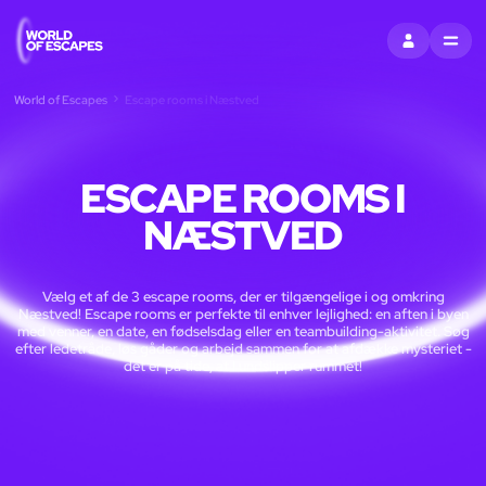
LOG IND
MENU
World of Escapes
Escape rooms i Næstved
ESCAPE ROOMS I
NÆSTVED
Vælg et af de 3 escape rooms, der er tilgængelige i og omkring
Næstved! Escape rooms er perfekte til enhver lejlighed: en aften i byen
med venner, en date, en fødselsdag eller en teambuilding-aktivitet. Søg
efter ledetråde, løs gåder og arbejd sammen for at afdække mysteriet -
det er på tide, at I undslipper rummet!