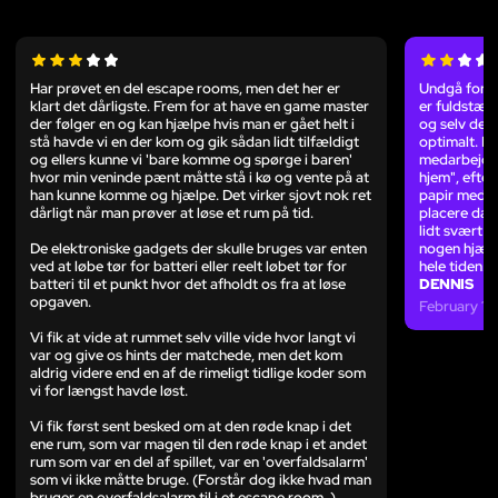
Har prøvet en del escape rooms, men det her er
Undgå for a
klart det dårligste. Frem for at have en game master
er fuldstænd
der følger en og kan hjælpe hvis man er gået helt i
og selv de t
stå havde vi en der kom og gik sådan lidt tilfældigt
optimalt. B
og ellers kunne vi 'bare komme og spørge i baren'
medarbejder 
hvor min veninde pænt måtte stå i kø og vente på at
hjem", efter
han kunne komme og hjælpe. Det virker sjovt nok ret
papir med i
dårligt når man prøver at løse et rum på tid.
placere da 
lidt svært a
De elektroniske gadgets der skulle bruges var enten
nogen hjælp
ved at løbe tør for batteri eller reelt løbet tør for
hele tiden.
batteri til et punkt hvor det afholdt os fra at løse
DENNIS
opgaven.
February 13
Vi fik at vide at rummet selv ville vide hvor langt vi
var og give os hints der matchede, men det kom
aldrig videre end en af de rimeligt tidlige koder som
vi for længst havde løst.
Vi fik først sent besked om at den røde knap i det
ene rum, som var magen til den røde knap i et andet
rum som var en del af spillet, var en 'overfaldsalarm'
som vi ikke måtte bruge. (Forstår dog ikke hvad man
bruger en overfaldsalarm til i et escape room..)