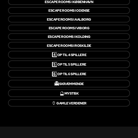
ESCAPE ROOMS I KØBENHAVN
ESCAPE ROOMS I ODENSE
ESCAPE ROOMS I AALBORG
ESCAPE ROOMS I VIBORG
ESCAPE ROOMS I KOLDING
ESCAPE ROOMS I ROSKILDE
4️⃣
OP TIL 4 SPILLERE
5️⃣
OP TIL 5 SPILLERE
6️⃣
OP TIL 6 SPILLERE
👻
SKRÆMMENDE
🔮
MYSTISK
🏺
GAMLE VERDENER