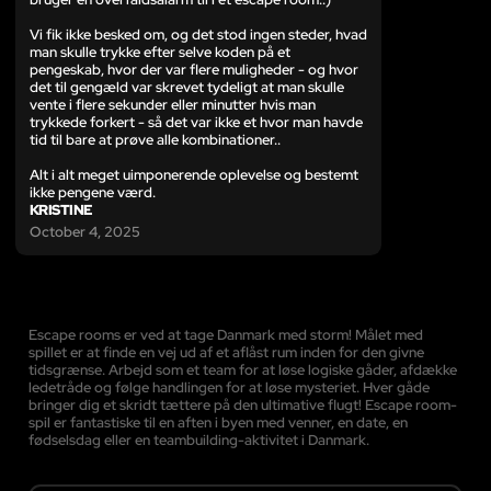
Vi fik ikke besked om, og det stod ingen steder, hvad
man skulle trykke efter selve koden på et
pengeskab, hvor der var flere muligheder - og hvor
det til gengæld var skrevet tydeligt at man skulle
vente i flere sekunder eller minutter hvis man
trykkede forkert - så det var ikke et hvor man havde
tid til bare at prøve alle kombinationer..
Alt i alt meget uimponerende oplevelse og bestemt
ikke pengene værd.
KRISTINE
October 4, 2025
Escape rooms er ved at tage Danmark med storm! Målet med
spillet er at finde en vej ud af et aflåst rum inden for den givne
tidsgrænse. Arbejd som et team for at løse logiske gåder, afdække
ledetråde og følge handlingen for at løse mysteriet. Hver gåde
bringer dig et skridt tættere på den ultimative flugt! Escape room-
spil er fantastiske til en aften i byen med venner, en date, en
fødselsdag eller en teambuilding-aktivitet i Danmark.