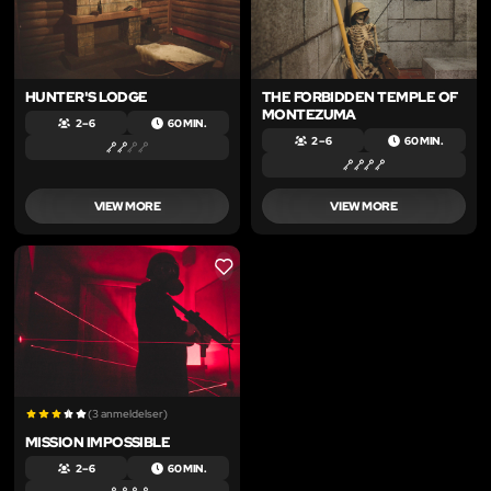
HUNTER'S LODGE
THE FORBIDDEN TEMPLE OF
MONTEZUMA
2 – 6
60 MIN.
2 – 6
60 MIN.
VIEW MORE
VIEW MORE
LIKE
(3 anmeldelser)
MISSION IMPOSSIBLE
2 – 6
60 MIN.