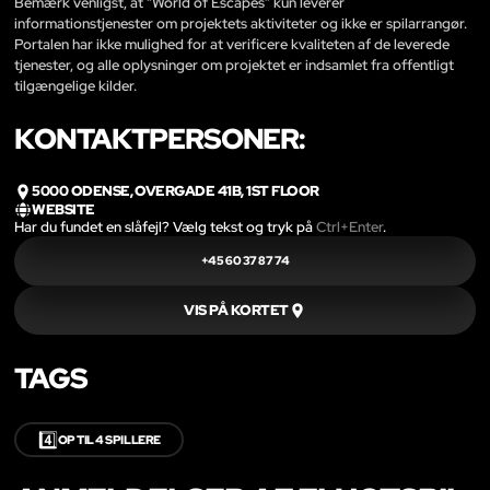
Bemærk venligst, at “World of Escapes” kun leverer
informationstjenester om projektets aktiviteter og ikke er spilarrangør.
Portalen har ikke mulighed for at verificere kvaliteten af de leverede
tjenester, og alle oplysninger om projektet er indsamlet fra offentligt
tilgængelige kilder.
KONTAKTPERSONER:
5000 ODENSE, OVERGADE 41B, 1ST FLOOR
WEBSITE
Har du fundet en slåfejl? Vælg tekst og tryk på
Ctrl+Enter
.
+45 60 37 87 74
VIS PÅ KORTET
TAGS
4️⃣
OP TIL 4 SPILLERE