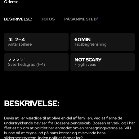
Odense
BESKRIVELSE:
FOTOS
PÅ SAMME STED
2
2 – 4
60 MIN.
Tidsbegrænsning
Antal spillere
NOT SCARY
Frygtniveau
Sværhedsgrad (1-4)
BESKRIVELSE:
Bevis at i er værdige til at blive en del af familien, ved at fjerne de
undertrykkende beviser fra Bossens pengeskab. Bossen er væk, og i har
fået et tip om at politiet har anmodet om en ransagningskendelse. Vil i
kunne nå at bryde ind på hans kontor og overvinde hans
sikkerhedssystem, inden politiet fanger jer?