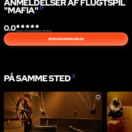
ANMELDELSER AF FLUGTSPIL
"MAFIA"
0
0.0
ingen anmeldelser endnu
SKRIV EN ANMELDELSE
PÅ SAMME STED
2
LIKE