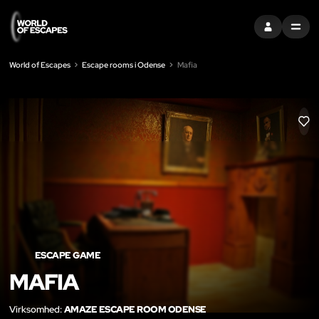
LOG IND
MENU
World of Escapes
Escape rooms i Odense
Mafia
LIK
ESCAPE GAME
MAFIA
Virksomhed:
AMAZE ESCAPE ROOM ODENSE