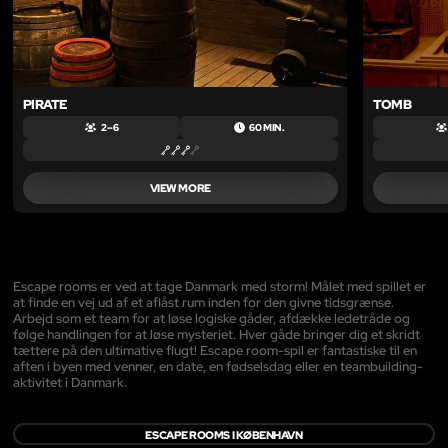
PIRATE
TOMB
2 – 6
60 MIN.
VIEW MORE
Escape rooms er ved at tage Danmark med storm! Målet med spillet er
at finde en vej ud af et aflåst rum inden for den givne tidsgrænse.
Arbejd som et team for at løse logiske gåder, afdække ledetråde og
følge handlingen for at løse mysteriet. Hver gåde bringer dig et skridt
tættere på den ultimative flugt! Escape room-spil er fantastiske til en
aften i byen med venner, en date, en fødselsdag eller en teambuilding-
aktivitet i Danmark.
ESCAPE ROOMS I KØBENHAVN