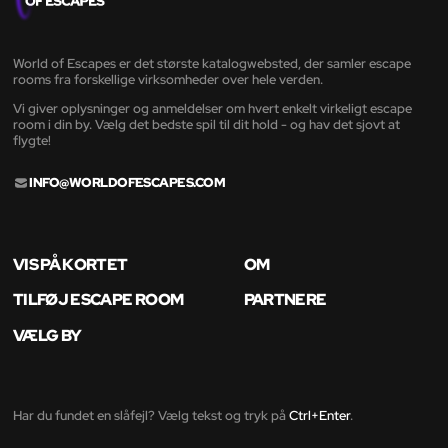
World of Escapes er det største katalogwebsted, der samler escape
rooms fra forskellige virksomheder over hele verden.
Vi giver oplysninger og anmeldelser om hvert enkelt virkeligt escape
room i din by. Vælg det bedste spil til dit hold - og hav det sjovt at
flygte!
INFO@WORLDOFESCAPES.COM
VIS PÅ KORTET
OM
TILFØJ ESCAPE ROOM
PARTNERE
VÆLG BY
Har du fundet en slåfejl? Vælg tekst og tryk på
Ctrl+Enter
.