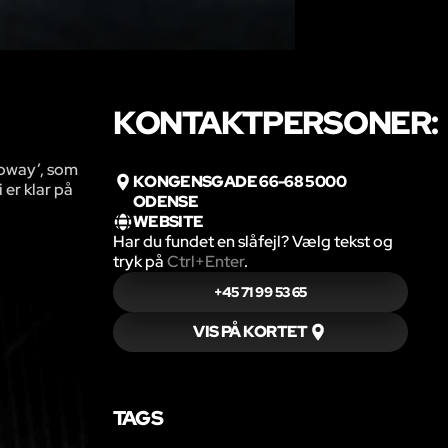
KONTAKTPERSONER:
loway’, som
KONGENSGADE 66-68 5000
 er klar på
ODENSE
WEBSITE
Har du fundet en slåfejl? Vælg tekst og
tryk på
Ctrl+Enter
.
+45 71 99 53 65
VIS PÅ KORTET
TAGS