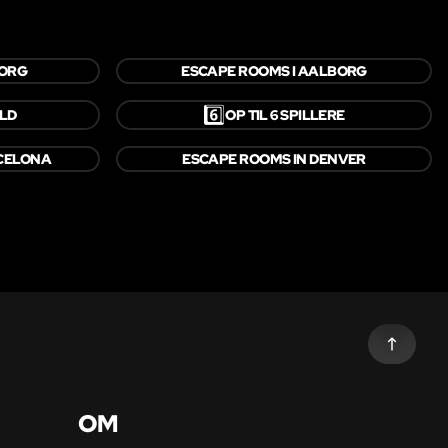
BORG
ESCAPE ROOMS I AALBORG
6️⃣
LD
OP TIL 6 SPILLERE
CELONA
ESCAPE ROOMS IN DENVER
OM