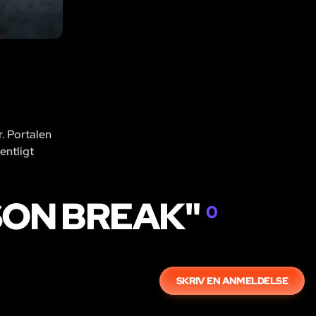
r. Portalen
entligt
SON BREAK"
0
SKRIV EN ANMELDELSE