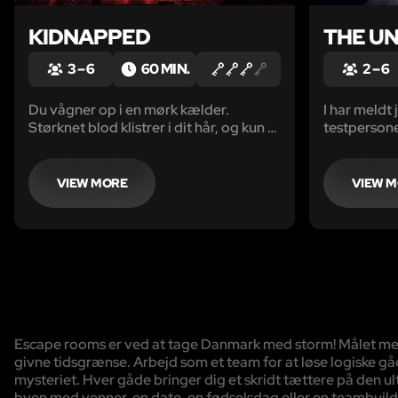
KIDNAPPED
THE U
3 – 6
60 MIN.
2 – 6
Du vågner op i en mørk kælder.
I har meldt j
Størknet blod klistrer i dit hår, og kun et
testpersone
svagt rødt lys spreder sig i et lille
desværre e
kælderlokale. Du forsøger at tage et
frygtelige 
skridt ud i rummet, men opdager at din
Videnskabsf
VIEW MORE
VIEW 
højre hånd er fastholdt af håndjern.
at finde en
hvert fald i
Escape rooms er ved at tage Danmark med storm! Målet med sp
givne tidsgrænse. Arbejd som et team for at løse logiske gå
mysteriet. Hver gåde bringer dig et skridt tættere på den ulti
byen med venner, en date, en fødselsdag eller en teambuild