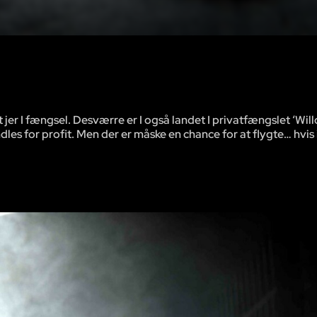
 jer I fængsel. Desværre er I også landet I privatfængslet ‘Wil
es for profit. Men der er måske en chance for at flygte… hvis i