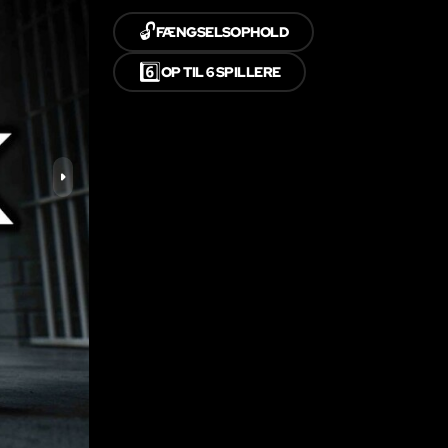
🔓
FÆNGSELSOPHOLD
6️⃣
OP TIL 6 SPILLERE