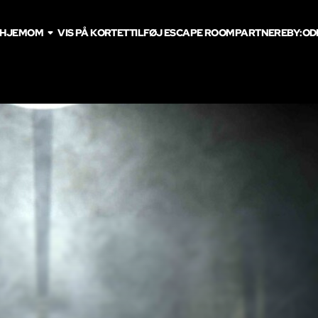
HJEM
OM
VIS PÅ KORTET
TILFØJ ESCAPE ROOM
PARTNERE
BY:
OD