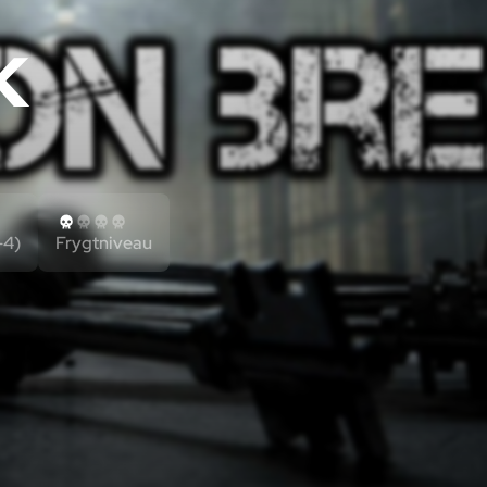
K
-4)
Frygtniveau