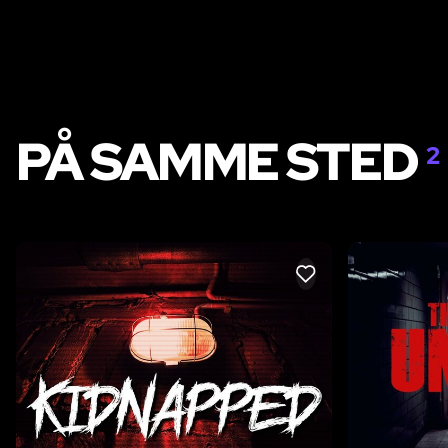
PÅ SAMME STED
2
LIKE