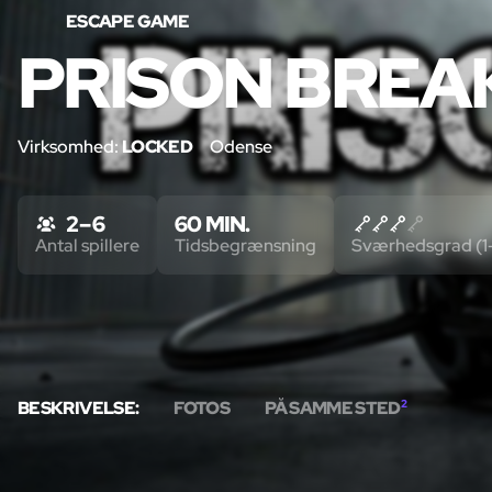
ESCAPE GAME
PRISON BREA
Virksomhed:
LOCKED
Odense
2 – 6
60 MIN.
Antal spillere
Tidsbegrænsning
Sværhedsgrad (1
BESKRIVELSE:
FOTOS
PÅ SAMME STED
2