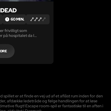
NDEAD
60 MIN.
er frivilligt som
r på hospitalet da I
r inficerede med den
zombievirus.
olk har længe arbejdet for
MORE
 modgift, men uden held – i
ndtil nu…
illet er at finde en vej ud af et aflåst rum inden for den
der, afdække ledetråde og følge handlingen for at løse
mative flugt! Escape room-spil er fantastiske til en aften i
ing-aktivitet i Danmark.