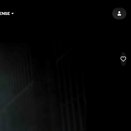
ENSE
LOG I
LIK