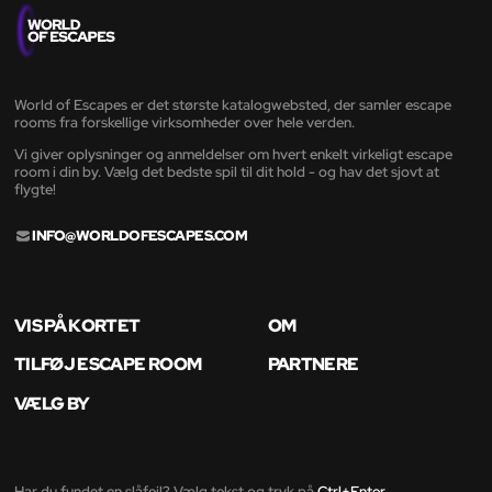
World of Escapes er det største katalogwebsted, der samler escape
rooms fra forskellige virksomheder over hele verden.
Vi giver oplysninger og anmeldelser om hvert enkelt virkeligt escape
room i din by. Vælg det bedste spil til dit hold - og hav det sjovt at
flygte!
INFO@WORLDOFESCAPES.COM
VIS PÅ KORTET
OM
TILFØJ ESCAPE ROOM
PARTNERE
VÆLG BY
Har du fundet en slåfejl? Vælg tekst og tryk på
Ctrl+Enter
.