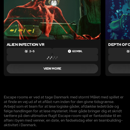
ALIEN INFECTION VR
DEPTH OF O
2 – 5
60 MIN.
VIEW MORE
Escape rooms er ved at tage Danmark med storm! Målet med spillet er
at finde en vej ud af et aflåst rum inden for den givne tidsgrænse.
Arbejd som et team for at løse logiske gåder, afdække ledetråde og
følge handlingen for at løse mysteriet. Hver gåde bringer dig et skridt
tættere på den ultimative flugt! Escape room-spil er fantastiske til en
aften i byen med venner, en date, en fødselsdag eller en teambuilding-
aktivitet i Danmark.