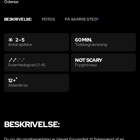
Odense
BESKRIVELSE:
FOTOS
PÅ SAMME STED
9
2 – 5
60 MIN.
Tidsbegrænsning
Antal spillere
NOT SCARY
Frygtniveau
Sværhedsgrad (1-4)
*
12+
Alderskrav
BESKRIVELSE:
Du og din piratbesætning er blevet forvandlet til fiskemænd af en