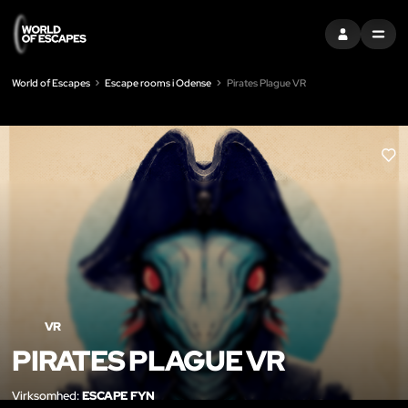
LOG IND
MENU
World of Escapes
Escape rooms i Odense
Pirates Plague VR
LIK
VR
PIRATES PLAGUE VR
Virksomhed:
ESCAPE FYN