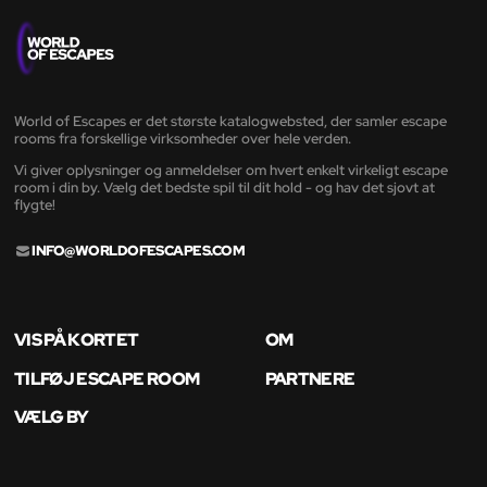
World of Escapes er det største katalogwebsted, der samler escape
rooms fra forskellige virksomheder over hele verden.
Vi giver oplysninger og anmeldelser om hvert enkelt virkeligt escape
room i din by. Vælg det bedste spil til dit hold - og hav det sjovt at
flygte!
INFO@WORLDOFESCAPES.COM
VIS PÅ KORTET
OM
TILFØJ ESCAPE ROOM
PARTNERE
VÆLG BY