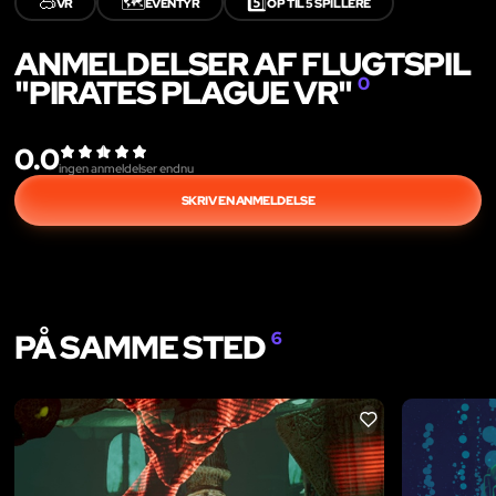
🥽
🗺️
5️⃣
VR
EVENTYR
OP TIL 5 SPILLERE
ANMELDELSER AF FLUGTSPIL
"PIRATES PLAGUE VR"
0
0.0
ingen anmeldelser endnu
SKRIV EN ANMELDELSE
PÅ SAMME STED
6
LIKE