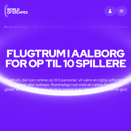
LOG IND
MENU
World of Escapes
Escape rooms i Aalborg
Flugtrum i Aalborg for op til 10 spillere
FLUGTRUM I AALBORG
FOR OP TIL 10 SPILLERE
Flugtrum, der kan rumme op til ti personer, vil være en rigtig udfordring
for venner eller kolleger. Rummelige rum med en række forskellige
gåder vil helt sikkert gøre jer til et samlet hold. Der er garanti for en god
tid!