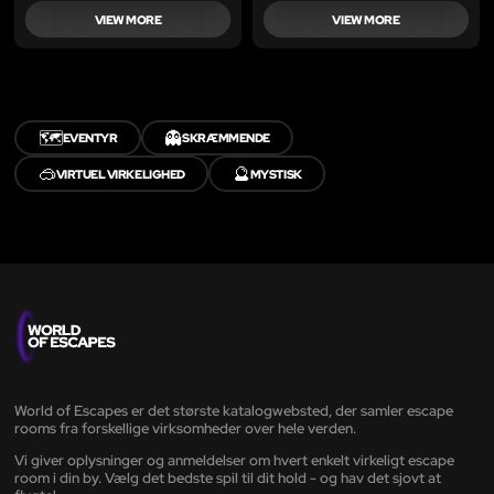
VIEW MORE
VIEW MORE
🗺️
👻
EVENTYR
SKRÆMMENDE
🥽
🔮
VIRTUEL VIRKELIGHED
MYSTISK
World of Escapes er det største katalogwebsted, der samler escape
rooms fra forskellige virksomheder over hele verden.
Vi giver oplysninger og anmeldelser om hvert enkelt virkeligt escape
room i din by. Vælg det bedste spil til dit hold - og hav det sjovt at