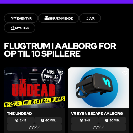
🗺️
👻
🥽
EVENTYR
SKRÆMMENDE
VR
🔮
MYSTISK
FLUGTRUM I AALBORG FOR
OP TIL 10 SPILLERE
LIKE
LIKE
THE UNDEAD
VR BYEN ESCAPE AALBORG
2 – 12
60 MIN.
3 – 9
50 MIN.