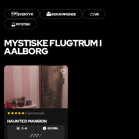
🗺️
👻
🥽
EVENTYR
SKRÆMMENDE
VR
🔮
MYSTISK
MYSTISKE FLUGTRUM I
AALBORG
LIKE
(1 gennemgå)
HAUNTED MANSION
2 – 6
60 MIN.