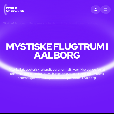
LOG IND
MENU
World of Escapes
Escape rooms i Aalborg
Mystiske flugtrum i Aalborg
MYSTISKE FLUGTRUM I
AALBORG
Mærkeligt, esoterisk, ukendt, paranormalt: Vær ikke bange for at
udforske det ukendte, du vil huske oplevelsen i lang tid... Afdæk
hemmelighederne i mystiske escape rooms i Aalborg!