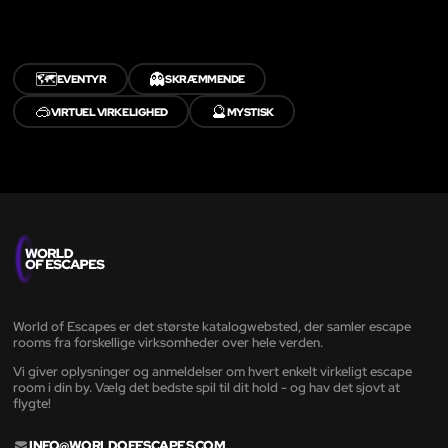
🗺️
👻
EVENTYR
SKRÆMMENDE
🥽
🔮
VIRTUEL VIRKELIGHED
MYSTISK
World of Escapes er det største katalogwebsted, der samler escape
rooms fra forskellige virksomheder over hele verden.
Vi giver oplysninger og anmeldelser om hvert enkelt virkeligt escape
room i din by. Vælg det bedste spil til dit hold - og hav det sjovt at
flygte!
INFO@WORLDOFESCAPES.COM