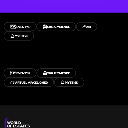
🗺️
👻
🥽
EVENTYR
SKRÆMMENDE
VR
🔮
MYSTISK
🗺️
👻
EVENTYR
SKRÆMMENDE
🥽
🔮
VIRTUEL VIRKELIGHED
MYSTISK