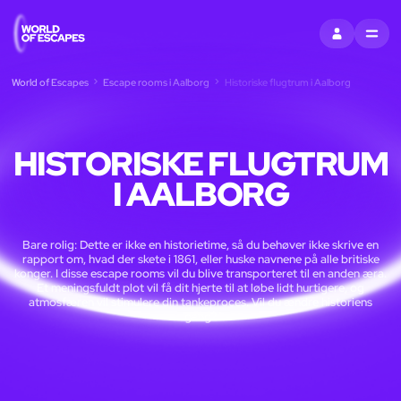
LOG IND
MENU
World of Escapes
Escape rooms i Aalborg
Historiske flugtrum i Aalborg
HISTORISKE FLUGTRUM
I AALBORG
Bare rolig: Dette er ikke en historietime, så du behøver ikke skrive en
rapport om, hvad der skete i 1861, eller huske navnene på alle britiske
konger. I disse escape rooms vil du blive transporteret til en anden æra.
Et meningsfuldt plot vil få dit hjerte til at løbe lidt hurtigere, og
atmosfæren vil stimulere din tankeproces. Vil du ændre historiens
gang?