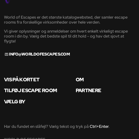
World of Escapes er det største katalogwebsted, der samler escape
rooms fra forskellige virksomheder over hele verden.
Vi giver oplysninger og anmeldelser om hvert enkelt virkeligt escape
room i din by. Vælg det bedste spil til dit hold - og hav det sjovt at
flygte!
INFO@WORLDOFESCAPES.COM
VIS PÅ KORTET
OM
TILFØJ ESCAPE ROOM
PARTNERE
VÆLG BY
Har du fundet en slåfejl? Vælg tekst og tryk på
Ctrl+Enter
.