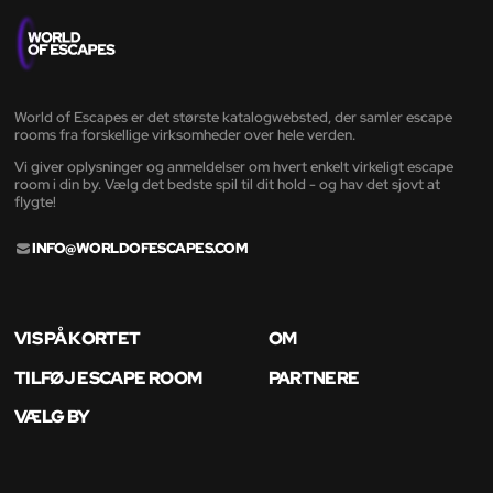
World of Escapes er det største katalogwebsted, der samler escape
rooms fra forskellige virksomheder over hele verden.
Vi giver oplysninger og anmeldelser om hvert enkelt virkeligt escape
room i din by. Vælg det bedste spil til dit hold - og hav det sjovt at
flygte!
INFO@WORLDOFESCAPES.COM
VIS PÅ KORTET
OM
TILFØJ ESCAPE ROOM
PARTNERE
VÆLG BY