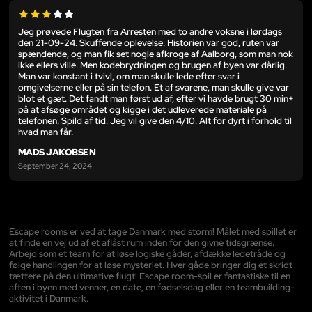
Jeg prøvede Flugten fra Arresten med to andre voksne i lørdags
den 21-09-24. Skuffende oplevelse. Historien var god, ruten var
spændende, og man fik set nogle afkroge af Aalborg, som man nok
ikke ellers ville. Men kodebrydningen og brugen af byen var dårlig.
Man var konstant i tvivl, om man skulle lede efter svar i
omgivelserne eller på sin telefon. Et af svarene, man skulle give var
blot et gæt. Det fandt man først ud af, efter vi havde brugt 30 min+
på at afsøge området og kigge i det udleverede materiale på
telefonen. Spild af tid. Jeg vil give den 4/10. Alt for dyrt i forhold til
hvad man får.
MADS JAKOBSEN
September 24, 2024
Escape rooms er ved at tage Danmark med storm! Målet med spillet er
at finde en vej ud af et aflåst rum inden for den givne tidsgrænse.
Arbejd som et team for at løse logiske gåder, afdække ledetråde og
følge handlingen for at løse mysteriet. Hver gåde bringer dig et skridt
tættere på den ultimative flugt! Escape room-spil er fantastiske til en
aften i byen med venner, en date, en fødselsdag eller en teambuilding-
aktivitet i Danmark.