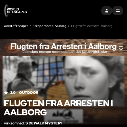
LOG IND
MENU
World of Escapes
Escape rooms i Aalborg
Flugten fra Arresten i Aalborg
LIK
3.0
OUTDOOR
FLUGTEN FRA ARRESTEN I
AALBORG
Virksomhed:
SIDEWALK MYSTERY