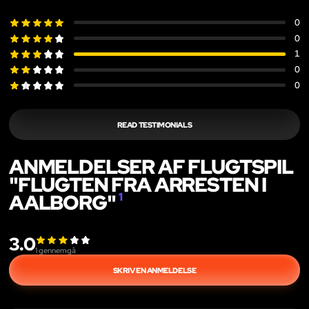
0
0
1
0
0
READ TESTIMONIALS
ANMELDELSER AF FLUGTSPIL
"FLUGTEN FRA ARRESTEN I
AALBORG"
1
3.0
1
gennemgå
SKRIV EN ANMELDELSE