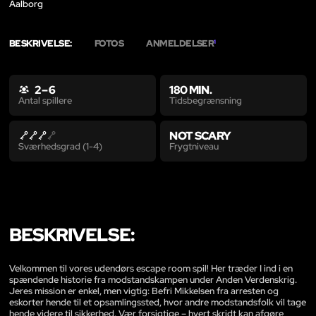
Aalborg
BESKRIVELSE:
FOTOS
ANMELDELSER
1
2 – 6
180 MIN.
Tidsbegrænsning
Antal spillere
NOT SCARY
Frygtniveau
Sværhedsgrad (1-4)
BESKRIVELSE:
Velkommen til vores udendørs escape room spil! Her træder I ind i en
spændende historie fra modstandskampen under Anden Verdenskrig.
Jeres mission er enkel, men vigtig: Befri Mikkelsen fra arresten og
eskorter hende til et opsamlingssted, hvor andre modstandsfolk vil tage
hende videre til sikkerhed. Vær forsigtige – hvert skridt kan afgøre