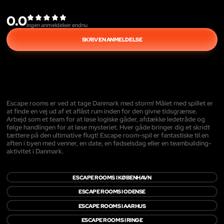
0.0
ingen anmeldelser endnu
SKRIV EN ANMELDELSE
Escape rooms er ved at tage Danmark med storm! Målet med spillet er
at finde en vej ud af et aflåst rum inden for den givne tidsgrænse.
Arbejd som et team for at løse logiske gåder, afdække ledetråde og
følge handlingen for at løse mysteriet. Hver gåde bringer dig et skridt
tættere på den ultimative flugt! Escape room-spil er fantastiske til en
aften i byen med venner, en date, en fødselsdag eller en teambuilding-
aktivitet i Danmark.
ESCAPE ROOMS I KØBENHAVN
ESCAPE ROOMS I ODENSE
ESCAPE ROOMS I AARHUS
ESCAPE ROOMS I RINGE