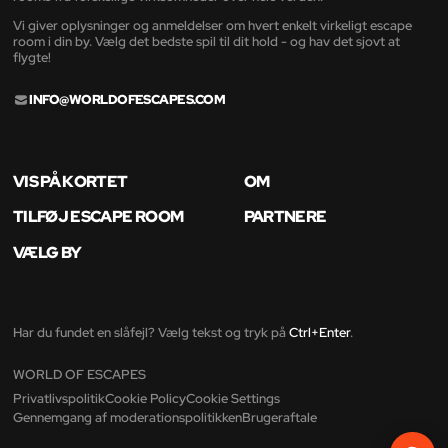
Vi giver oplysninger og anmeldelser om hvert enkelt virkeligt escape
room i din by. Vælg det bedste spil til dit hold - og hav det sjovt at
flygte!
INFO@WORLDOFESCAPES.COM
VIS PÅ KORTET
OM
TILFØJ ESCAPE ROOM
PARTNERE
VÆLG BY
Har du fundet en slåfejl? Vælg tekst og tryk på
Ctrl+Enter
.
WORLD OF ESCAPES
Privatlivspolitik
Cookie Policy
Cookie Settings
Gennemgang af moderationspolitikken
Brugeraftale