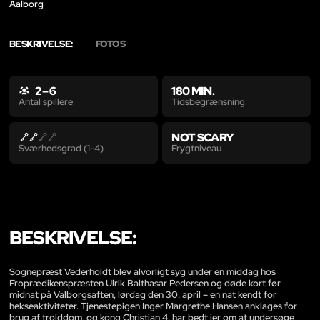
Aalborg
BESKRIVELSE:
FOTOS
2 – 6
180 MIN.
Tidsbegrænsning
Antal spillere
NOT SCARY
Frygtniveau
Sværhedsgrad (1-4)
BESKRIVELSE:
Sognepræst Vederholdt blev alvorligt syg under en middag hos
Froprædikenspræsten Ulrik Balthasar Pedersen og døde kort før
midnat på Valborgsaften, lørdag den 30. april – en nat kendt for
hekseaktiviteter. Tjenestepigen Inger Margrethe Hansen anklages for
brug af trolddom, og kong Christian 4. har bedt jer om at undersøge