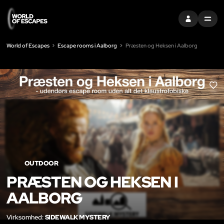
LOG IND
MENU
World of Escapes
Escape rooms i Aalborg
Præsten og Heksen i Aalborg
LIK
OUTDOOR
PRÆSTEN OG HEKSEN I
AALBORG
Virksomhed:
SIDEWALK MYSTERY