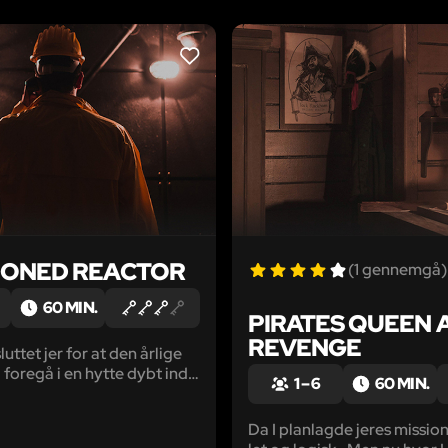
LIKE
ONED REACTOR
(1 gennemgå)
60 MIN.
PIRATES QUEEN 
REVENGE
sluttet jer for at den årlige
l foregå i en hytte dybt inde
1 – 6
60 MIN.
ov. Den første dag var en
ig, men så fandt I den
Da I planlagde jeres mission
atomreaktor i skoven. I aften