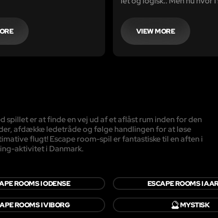
let og logisk.. Men nu hvor I 
 at tage på jeres livs eventyr...
Tortuga Bay og kigger på sk
alt håbløst og intet virker lo
MORE
VIEW MORE
illet er at finde en vej ud af et aflåst rum inden for den
der, afdække ledetråde og følge handlingen for at løse
mative flugt! Escape room-spil er fantastiske til en aften i
ing-aktivitet i Danmark.
APE ROOMS I ODENSE
ESCAPE ROOMS I AA
🔮
APE ROOMS I VIBORG
MYSTISK