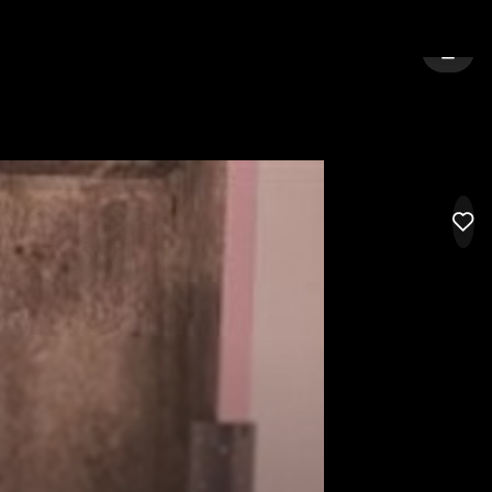
Y:
AALBORG
LOG I
LIK