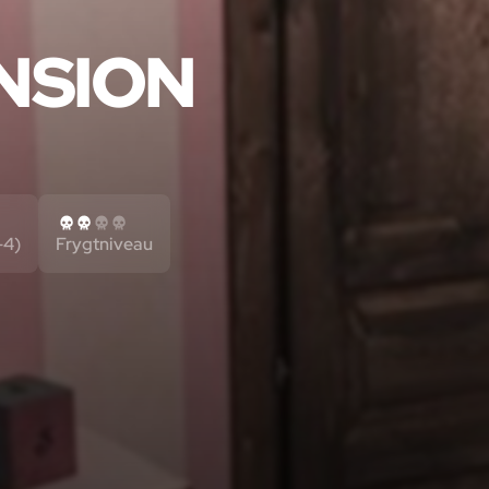
NSION
-4)
Frygtniveau