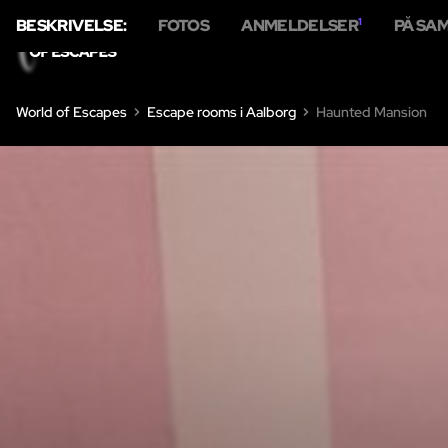
BESKRIVELSE:
FOTOS
ANMELDELSER
1
PÅ SA
HJEM
E
World of Escapes
Escape rooms i Aalborg
Haunted Mansion