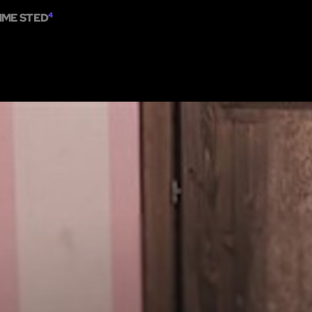
MME STED
4
SCAPE ROOMS
VIS PÅ KORTET
TILFØJ ESCAPE ROOM
PARTNERE
B