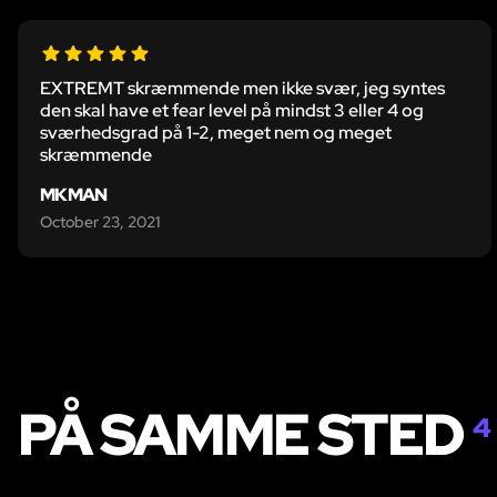
EXTREMT skræmmende men ikke svær, jeg syntes
den skal have et fear level på mindst 3 eller 4 og
sværhedsgrad på 1-2, meget nem og meget
skræmmende
MKMAN
October 23, 2021
PÅ SAMME STED
4