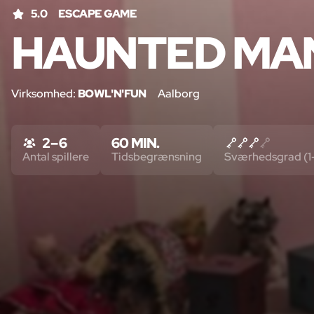
5.0
ESCAPE GAME
HAUNTED MA
Virksomhed:
BOWL'N'FUN
Aalborg
2 – 6
60 MIN.
Antal spillere
Tidsbegrænsning
Sværhedsgrad (1