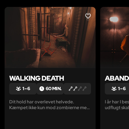
LIKE
WALKING DEATH
ABAND
1 – 6
60 MIN.
1 – 6
Dit hold har overlevet helvede.
I år har I be
Kæmpet ikke kun mod zombierne men
udflugt ska
også imod nogle af de fjendtlige
i Krakow sk
overlevende mennesker. For en uge
smule kedel
siden fandt I et forladt fængsel.
efterladte 