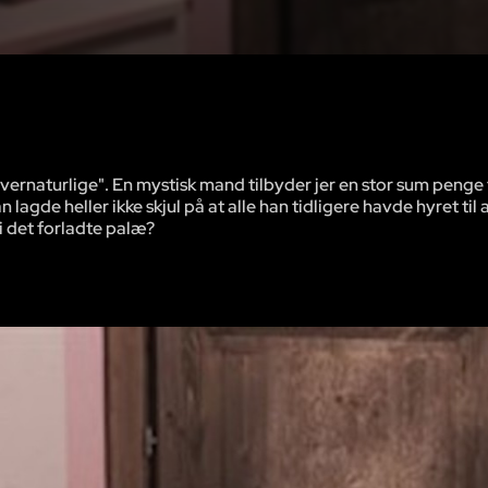
vernaturlige". En mystisk mand tilbyder jer en stor sum penge 
lagde heller ikke skjul på at alle han tidligere havde hyret til 
 i det forladte palæ?