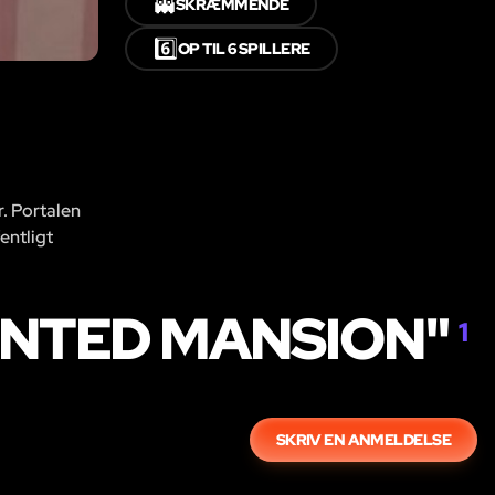
👻
SKRÆMMENDE
6️⃣
OP TIL 6 SPILLERE
r. Portalen
entligt
UNTED MANSION"
1
SKRIV EN ANMELDELSE