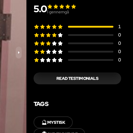
5.0
1
gennemgå
1
0
0
0
0
READ TESTIMONIALS
TAGS
🔮
MYSTISK