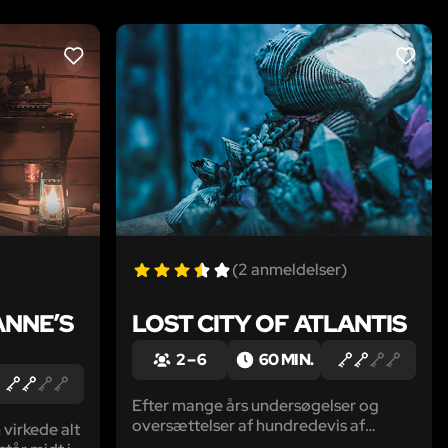
LIKE
LIKE
(2 anmeldelser)
ANNE’S
LOST CITY OF ATLANTIS
2 – 6
60 MIN.
Efter mange års undersøgelser og
oversættelser af hundredevis af
 virkede alt
oldgamle skrifter, er I her endelig! Hvis I