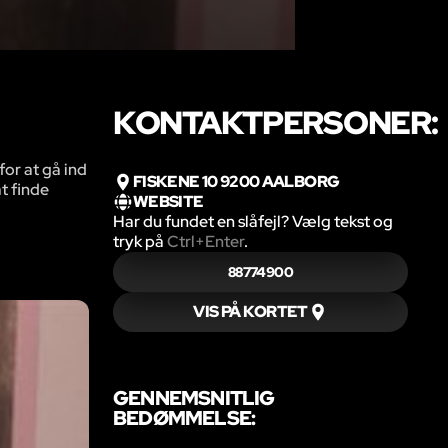
KONTAKTPERSONER:
for at gå ind
FISKENE 10 9200 AALBORG
at finde
WEBSITE
Har du fundet en slåfejl? Vælg tekst og
tryk på
Ctrl+Enter
.
88774900
VIS PÅ KORTET
GENNEMSNITLIG
BEDØMMELSE: