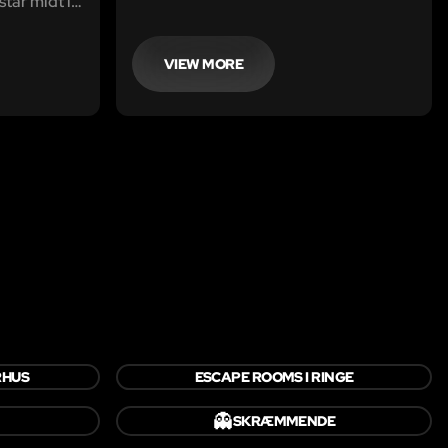
står midt i
ikke tager meget fejl vil opdagelsen af
ibet, føles
Atlantis ændre hele verdens historie.
gisk...
VIEW MORE
RHUS
ESCAPE ROOMS I RINGE
👻
SKRÆMMENDE