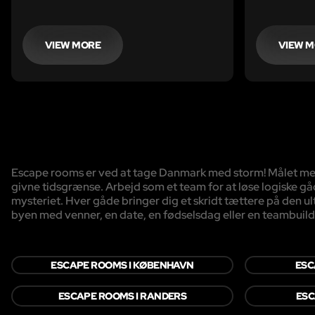
er I klar til
VIEW MORE
VIEW 
Escape rooms er ved at tage Danmark med storm! Målet med sp
givne tidsgrænse. Arbejd som et team for at løse logiske gå
mysteriet. Hver gåde bringer dig et skridt tættere på den ulti
byen med venner, en date, en fødselsdag eller en teambuild
ESCAPE ROOMS I KØBENHAVN
ESC
ESCAPE ROOMS I RANDERS
ESC