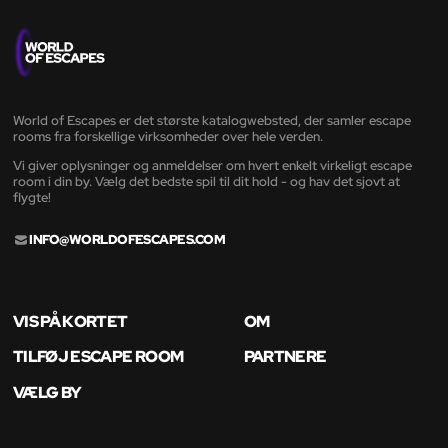
World of Escapes er det største katalogwebsted, der samler escape
rooms fra forskellige virksomheder over hele verden.
Vi giver oplysninger og anmeldelser om hvert enkelt virkeligt escape
room i din by. Vælg det bedste spil til dit hold - og hav det sjovt at
flygte!
INFO@WORLDOFESCAPES.COM
VIS PÅ KORTET
OM
TILFØJ ESCAPE ROOM
PARTNERE
VÆLG BY