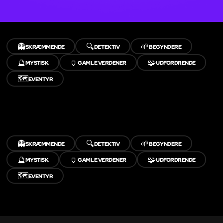
👻
🔍
🌱
SKRÆMMENDE
DETEKTIV
BEGYNDERE
🔮
🏺
🧩
MYSTISK
GAMLE VERDENER
UDFORDRENDE
🗺️
EVENTYR
👻
🔍
🌱
SKRÆMMENDE
DETEKTIV
BEGYNDERE
🔮
🏺
🧩
MYSTISK
GAMLE VERDENER
UDFORDRENDE
🗺️
EVENTYR