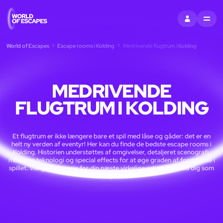
LOG IND
MENU
World of Escapes
Escape rooms i Kolding
Medrivende flugtrum i Kolding
MEDRIVENDE
FLUGTRUM I KOLDING
Et flugtrum er ikke længere bare et spil med låse og gåder: det er en
helt ny verden af eventyr! Her kan du finde de bedste escape rooms i
Kolding. Historien understøttes af omgivelser, detaljeret scenografi,
moderne teknologi og special effects for at øge graden af fordybelse i
spillet. Vælg et scenarie for din næste virkelige eskapade med dig som
hovedperson!