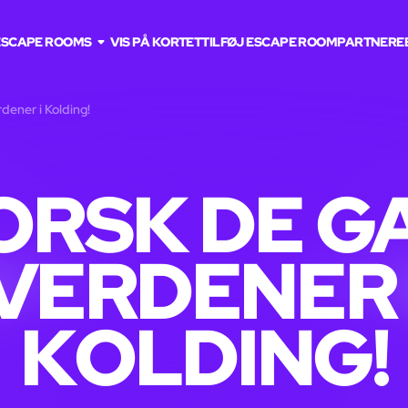
ESCAPE ROOMS
VIS PÅ KORTET
TILFØJ ESCAPE ROOM
PARTNERE
dener i Kolding!
ORSK DE G
VERDENER 
KOLDING!