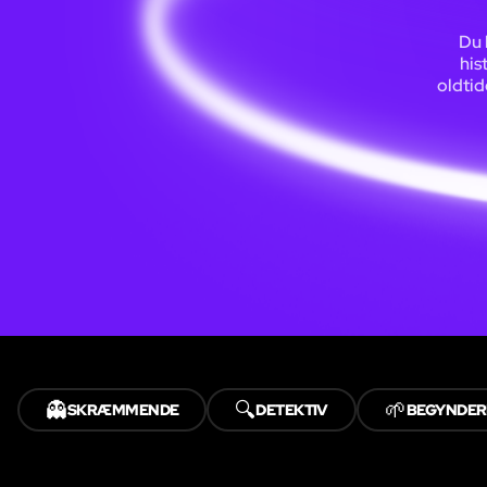
Du 
his
oldtid
👻
🔍
🌱
SKRÆMMENDE
DETEKTIV
BEGYNDER