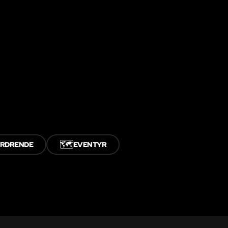
🗺️
ORDRENDE
EVENTYR