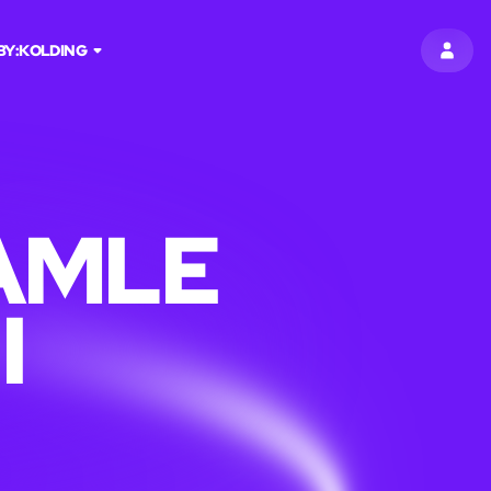
BY:
KOLDING
LOG I
AMLE
I