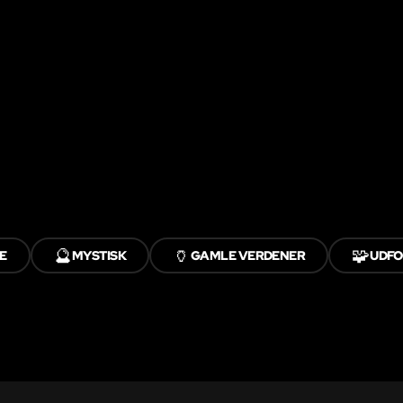
🔮
🏺
🧩
E
MYSTISK
GAMLE VERDENER
UDF