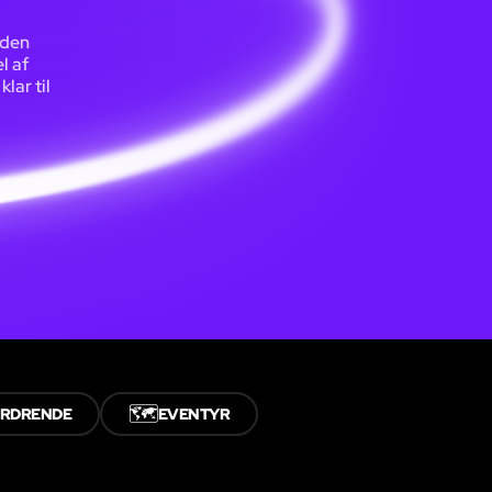
nden
l af
lar til
🗺️
ORDRENDE
EVENTYR