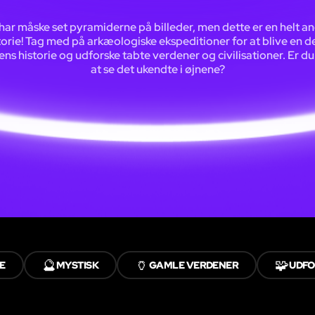
har måske set pyramiderne på billeder, men dette er en helt a
torie! Tag med på arkæologiske ekspeditioner for at blive en de
ens historie og udforske tabte verdener og civilisationer. Er du k
at se det ukendte i øjnene?
🔮
🏺
🧩
E
MYSTISK
GAMLE VERDENER
UDF