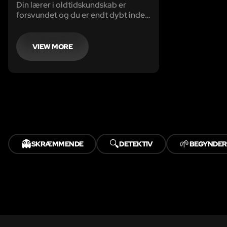
Din lærer i oldtidskundskab er
forsvundet og du er endt dybt inde i
Amazonas jungle ved at følge hans
skjulte notater. Bliver du den næste
forsvundne?
VIEW MORE
👻
🔍
🌱
SKRÆMMENDE
DETEKTIV
BEGYNDER