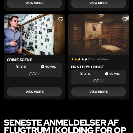
VIEW MORE
VIEW MORE
LIKE
LIKE
CRIME SCENE
(2 anmeldelser)
HUNTER'S LODGE
2 – 6
60 MIN.
2 – 6
60 MIN.
VIEW MORE
VIEW MORE
SENESTE ANMELDELSER AF
FLUGTRUM I KOLDING FOR OP