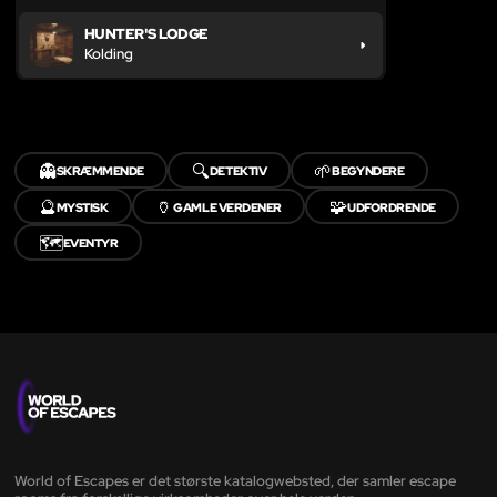
HUNTER'S LODGE
Kolding
👻
🔍
🌱
SKRÆMMENDE
DETEKTIV
BEGYNDERE
🔮
🏺
🧩
MYSTISK
GAMLE VERDENER
UDFORDRENDE
🗺️
EVENTYR
World of Escapes er det største katalogwebsted, der samler escape