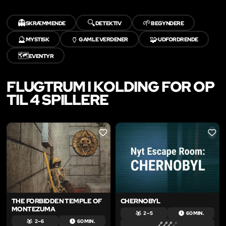
👻
🔍
🌱
SKRÆMMENDE
DETEKTIV
BEGYNDERE
🔮
🏺
🧩
MYSTISK
GAMLE VERDENER
UDFORDRENDE
🗺️
EVENTYR
FLUGTRUM I KOLDING FOR OP
TIL 4 SPILLERE
LIKE
LIKE
THE FORBIDDEN TEMPLE OF
CHERNOBYL
MONTEZUMA
2 – 5
60 MIN.
2 – 6
60 MIN.