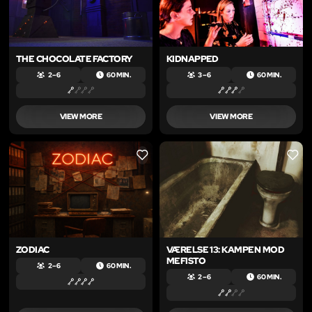
THE CHOCOLATE FACTORY
KIDNAPPED
2 – 6
60 MIN.
3 – 6
60 MIN.
VIEW MORE
VIEW MORE
LIKE
LIKE
ZODIAC
VÆRELSE 13: KAMPEN MOD
MEFISTO
2 – 6
60 MIN.
2 – 6
60 MIN.