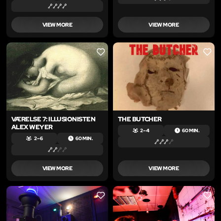
VIEW MORE
VIEW MORE
LIKE
LIKE
VÆRELSE 7: ILLUSIONISTEN
THE BUTCHER
ALEX WEYER
2 – 4
60 MIN.
2 – 6
60 MIN.
VIEW MORE
VIEW MORE
LIKE
LIKE