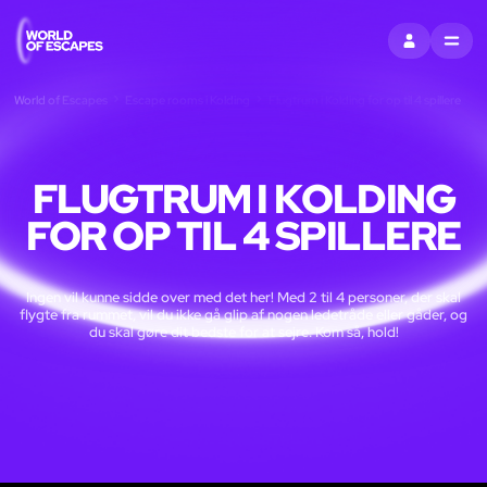
LOG IND
MENU
World of Escapes
Escape rooms i Kolding
Flugtrum i Kolding for op til 4 spillere
FLUGTRUM I KOLDING
FOR OP TIL 4 SPILLERE
Ingen vil kunne sidde over med det her! Med 2 til 4 personer, der skal
flygte fra rummet, vil du ikke gå glip af nogen ledetråde eller gåder, og
du skal gøre dit bedste for at sejre. Kom så, hold!