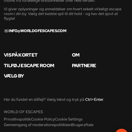
rooms fra forskellige virksomheder over hele verden.
Vi giver oplysninger og anmeldelser om hvert enkelt virkeligt escape
room i din by. Vælg det bedste spil til dit hold - og hav det sjovt at
flygte!
INFO@WORLDOFESCAPES.COM
VIS PÅ KORTET
OM
TILFØJ ESCAPE ROOM
PARTNERE
VÆLG BY
Har du fundet en slåfejl? Vælg tekst og tryk på
Ctrl+Enter
.
WORLD OF ESCAPES
Privatlivspolitik
Cookie Policy
Cookie Settings
Gennemgang af moderationspolitikken
Brugeraftale