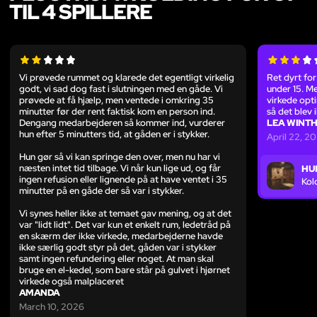
TIL 4 SPILLERE
Vi prøvede rummet og klarede det egentligt virkelig
Ret dyrt fo
godt, vi sad dog fast i slutningen med en gåde. Vi
under 15. M
prøvede at få hjælp, men ventede i omkring 35
virkede opti
minutter før der rent faktisk kom en person ind.
så det blev 
Dengang medarbejderen så kommer ind, vurderer
LEA WINT
hun efter 5 minutters tid, at gåden er i stykker.
April 22, 2
Hun gør så vi kan springe den over, men nu har vi
næsten intet tid tilbage. Vi når kun lige ud, og får
HU
ingen refusion eller lignende på at have ventet i 35
Kol
minutter på en gåde der så var i stykker.
Vi synes heller ikke at temaet gav mening, og at det
var "lidt lidt". Det var kun et enkelt rum, ledetråd på
en skærm der ikke virkede, medarbejderne havde
ikke særlig godt styr på det, gåden var i stykker
samt ingen refundering eller noget. At man skal
bruge en el-kedel, som bare står på gulvet i hjørnet
virkede også malplaceret
AMANDA
March 10, 2026