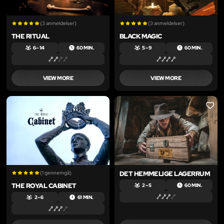
(3 anmeldelser)
(3 anmeldelser)
THE RITUAL
BLACK MAGIC
6 – 14
60 MIN.
5 – 9
60 MIN.
VIEW MORE
VIEW MORE
LIKE
LIKE
(1 gennemgå)
DET HEMMELIGE LAGERRUM
THE ROYAL CABINET
2 – 5
60 MIN.
2 – 6
61 MIN.