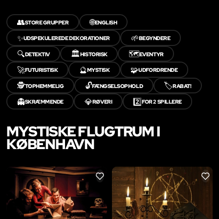
👥
🌐
STORE GRUPPER
ENGLISH
✨
🌱
UDSPEKULEREDE DEKORATIONER
BEGYNDERE
🔍
🏛️
🗺️
DETEKTIV
HISTORISK
EVENTYR
🚀
🔮
🧩
FUTURISTISK
MYSTISK
UDFORDRENDE
🕵️
🔓
🏷️
TOPHEMMELIG
FÆNGSELSOPHOLD
RABAT!
👻
💎
2️⃣
SKRÆMMENDE
RØVERI
FOR 2 SPILLERE
MYSTISKE FLUGTRUM I
KØBENHAVN
LIKE
LIKE