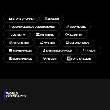
👥
🌐
STORE GRUPPER
ENGLISH
✨
🌱
UDSPEKULEREDE DEKORATIONER
BEGYNDERE
🔍
🏛️
🗺️
DETEKTIV
HISTORISK
EVENTYR
🚀
🔮
🧩
FUTURISTISK
MYSTISK
UDFORDRENDE
🕵️
🔓
🏷️
TOPHEMMELIG
FÆNGSELSOPHOLD
RABAT!
👻
💎
2️⃣
SKRÆMMENDE
RØVERI
FOR 2 SPILLERE