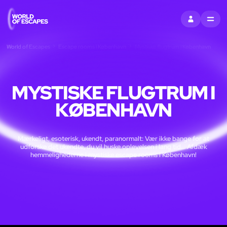
LOG IND
MENU
World of Escapes
Escape rooms i København
Mystiske flugtrum i København
MYSTISKE FLUGTRUM I
KØBENHAVN
Mærkeligt, esoterisk, ukendt, paranormalt: Vær ikke bange for at
udforske det ukendte, du vil huske oplevelsen i lang tid... Afdæk
hemmelighederne i mystiske escape rooms i København!