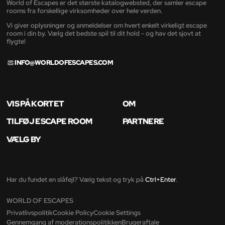
World of Escapes er det største katalogwebsted, der samler escape
rooms fra forskellige virksomheder over hele verden.
Vi giver oplysninger og anmeldelser om hvert enkelt virkeligt escape
room i din by. Vælg det bedste spil til dit hold - og hav det sjovt at
flygte!
INFO@WORLDOFESCAPES.COM
VIS PÅ KORTET
OM
TILFØJ ESCAPE ROOM
PARTNERE
VÆLG BY
Har du fundet en slåfejl? Vælg tekst og tryk på
Ctrl+Enter
.
WORLD OF ESCAPES
Privatlivspolitik
Cookie Policy
Cookie Settings
Gennemgang af moderationspolitikken
Brugeraftale