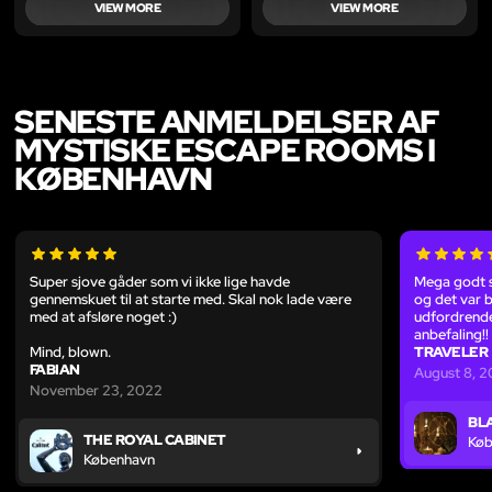
VIEW MORE
VIEW MORE
SENESTE ANMELDELSER AF
MYSTISKE ESCAPE ROOMS I
KØBENHAVN
Super sjove gåder som vi ikke lige havde
Mega godt 
gennemskuet til at starte med. Skal nok lade være
og det var b
med at afsløre noget :)
udfordrend
anbefaling!!
Mind, blown.
TRAVELER
FABIAN
August 8, 2
November 23, 2022
BL
THE ROYAL CABINET
Køb
København