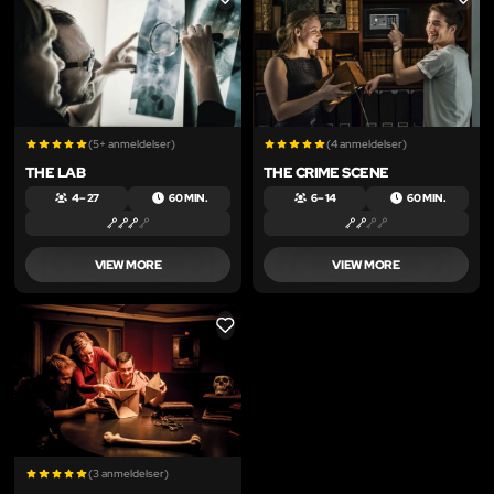
LIKE
LIKE
(5+ anmeldelser)
(4 anmeldelser)
THE LAB
THE CRIME SCENE
4 – 27
60 MIN.
6 – 14
60 MIN.
VIEW MORE
VIEW MORE
LIKE
(3 anmeldelser)