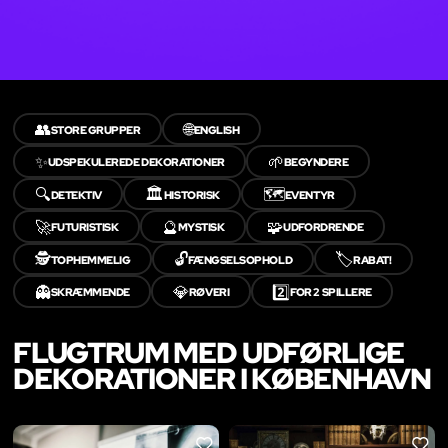
👥
🌐
STORE GRUPPER
ENGLISH
✨
🌱
UDSPEKULEREDE DEKORATIONER
BEGYNDERE
🔍
🏛️
🗺️
DETEKTIV
HISTORISK
EVENTYR
🚀
🔮
🧩
FUTURISTISK
MYSTISK
UDFORDRENDE
🕵️
🔓
🏷️
TOPHEMMELIG
FÆNGSELSOPHOLD
RABAT!
👻
💎
2️⃣
SKRÆMMENDE
RØVERI
FOR 2 SPILLERE
FLUGTRUM MED UDFØRLIGE
DEKORATIONER I KØBENHAVN