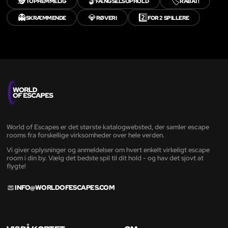
🕵️
🔓
🏷️
TOPHEMMELIG
FÆNGSELSOPHOLD
RABAT!
👻
💎
2️⃣
SKRÆMMENDE
RØVERI
FOR 2 SPILLERE
World of Escapes er det største katalogwebsted, der samler escape
rooms fra forskellige virksomheder over hele verden.
Vi giver oplysninger og anmeldelser om hvert enkelt virkeligt escape
room i din by. Vælg det bedste spil til dit hold - og hav det sjovt at
flygte!
INFO@WORLDOFESCAPES.COM