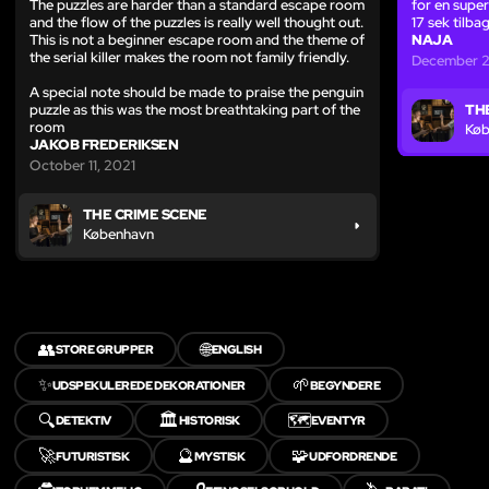
The puzzles are harder than a standard escape room
for en supe
and the flow of the puzzles is really well thought out.
17 sek tilba
This is not a beginner escape room and the theme of
NAJA
the serial killer makes the room not family friendly.
December 2
A special note should be made to praise the penguin
puzzle as this was the most breathtaking part of the
TH
room
Køb
JAKOB FREDERIKSEN
October 11, 2021
THE CRIME SCENE
København
👥
🌐
STORE GRUPPER
ENGLISH
✨
🌱
UDSPEKULEREDE DEKORATIONER
BEGYNDERE
🔍
🏛️
🗺️
DETEKTIV
HISTORISK
EVENTYR
🚀
🔮
🧩
FUTURISTISK
MYSTISK
UDFORDRENDE