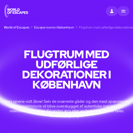
LOG IND
MENU
World of Escapes
Escape rooms i København
Flugtrum med udførlige dekoratione
FLUGTRUM MED
UDFØRLIGE
DEKORATIONER I
KØBENHAVN
Hold øjnene vidt åbne! Selv de sværeste gåder og den mest spændende
baggrundshistorie vil blive overskygget af autentiske møbler eller
realistiske rekvisitter. En anden æra eller en fantasiverden vil føles
ubestrideligt ægte.