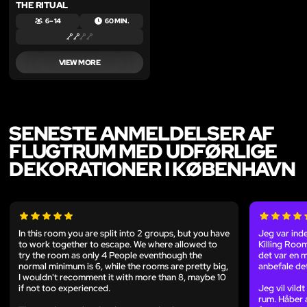
THE RITUAL
6 – 14
60 MIN.
VIEW MORE
SENESTE ANMELDELSER AF
FLUGTRUM MED UDFØRLIGE
DEKORATIONER I KØBENHAVN
In this room you are split into 2 groups, but you have
Jeg var inde
to work together to escape. We where allowed to
Killing Roo
try the room as only 4 People eventhough the
det var en m
normal minimum is 6, while the rooms are pretty big,
anbefale det 
I wouldn't recomment it with more than 8, maybe 10
if not too experienced.
Jeg vil vil
rum. Håber 