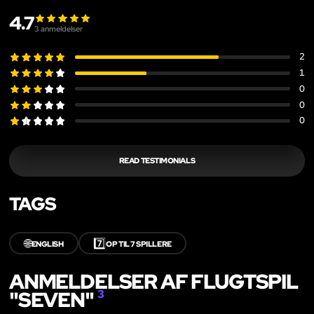
4.7
3
anmeldelser
2
1
0
0
0
READ TESTIMONIALS
TAGS
🌐
7️⃣
ENGLISH
OP TIL 7 SPILLERE
ANMELDELSER AF FLUGTSPIL
"SEVEN"
3