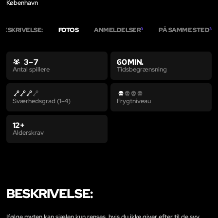
København
BESKRIVELSE:
FOTOS
ANMELDELSER
PÅ SAMME STED
3
3
3 – 7
60 MIN.
Tidsbegrænsning
Antal spillere
Sværhedsgrad (1-4)
Frygtniveau
12+
Alderskrav
BESKRIVELSE:
Ifølge myten kan sjælen kun renses, hvis du ikke giver efter til de syv