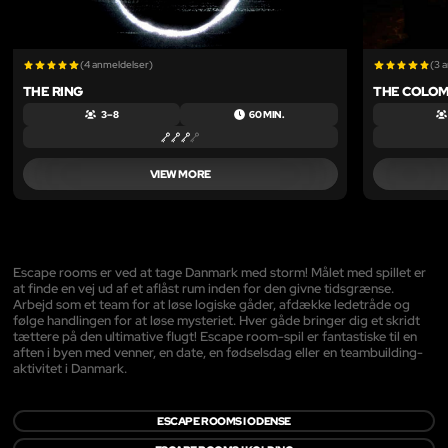
(4 anmeldelser)
(3 
THE RING
THE COLOM
3 – 8
60 MIN.
VIEW MORE
Escape rooms er ved at tage Danmark med storm! Målet med spillet er
at finde en vej ud af et aflåst rum inden for den givne tidsgrænse.
Arbejd som et team for at løse logiske gåder, afdække ledetråde og
følge handlingen for at løse mysteriet. Hver gåde bringer dig et skridt
tættere på den ultimative flugt! Escape room-spil er fantastiske til en
aften i byen med venner, en date, en fødselsdag eller en teambuilding-
aktivitet i Danmark.
ESCAPE ROOMS I ODENSE