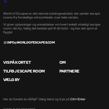
World of Escapes er det største katalogwebsted, der samler escape
rooms fra forskellige virksomheder over hele verden.
Vi giver oplysninger og anmeldelser om hvert enkelt virkeligt escape
room i din by. Vælg det bedste spil til dit hold - og hav det sjovt at
flygte!
INFO@WORLDOFESCAPES.COM
VIS PÅ KORTET
OM
TILFØJ ESCAPE ROOM
PARTNERE
VÆLG BY
Har du fundet en slåfejl? Vælg tekst og tryk på
Ctrl+Enter
.