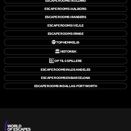
ESCAPE ROOMS I KOLDING
ESCAPE ROOMS I AALBORG
ESCAPE ROOMS I RANDERS
ESCAPE ROOMS I VEJLE
ESCAPE ROOMS I RINGE
🕵️
TOPHEMMELIG
🏛️
HISTORISK
6️⃣
OP TIL 6 SPILLERE
ESCAPE ROOMS IN LOS ANGELES
ESCAPE ROOMS EN BARCELONA
ESCAPE ROOMS IN DALLAS-FORT WORTH