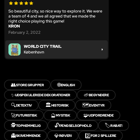
So beautiful city, so nice way to explore it. We were
a team of 4 and we all agreed that we made the
right choice playing this game!
KRON
February 2, 2022
WORLD CITY TRAIL
København
👥
🌐
STORE GRUPPER
ENGLISH
✨
🌱
UDSPEKULEREDE DEKORATIONER
BEGYNDERE
🔍
🏛️
🗺️
DETEKTIV
HISTORISK
EVENTYR
🚀
🔮
🧩
FUTURISTISK
MYSTISK
UDFORDRENDE
🕵️
🔓
🏷️
TOPHEMMELIG
FÆNGSELSOPHOLD
RABAT!
👻
💎
2️⃣
SKRÆMMENDE
RØVERI
FOR 2 SPILLERE