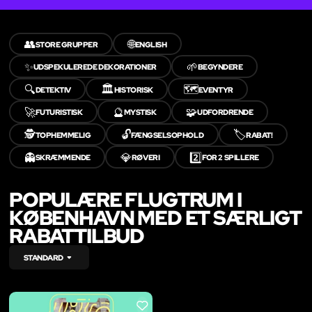
👥
🌐
STORE GRUPPER
ENGLISH
✨
🌱
UDSPEKULEREDE DEKORATIONER
BEGYNDERE
🔍
🏛️
🗺️
DETEKTIV
HISTORISK
EVENTYR
🚀
🔮
🧩
FUTURISTISK
MYSTISK
UDFORDRENDE
🕵️
🔓
🏷️
TOPHEMMELIG
FÆNGSELSOPHOLD
RABAT!
👻
💎
2️⃣
SKRÆMMENDE
RØVERI
FOR 2 SPILLERE
POPULÆRE FLUGTRUM I
KØBENHAVN MED ET SÆRLIGT
RABATTILBUD
STANDARD
LIKE