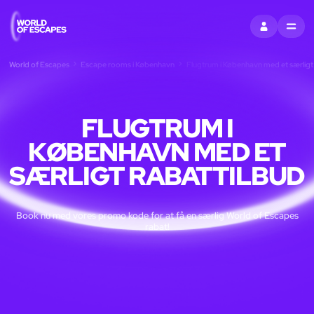
LOG IND
MENU
World of Escapes
Escape rooms i København
Flugtrum i København med et særligt 
FLUGTRUM I
KØBENHAVN MED ET
SÆRLIGT RABATTILBUD
Book nu med vores promo kode for at få en særlig World of Escapes
rabat!