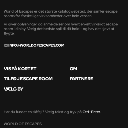
World of Escapes er det største katalogwebsted, der samler escape
rooms fra forskellige virksomheder over hele verden.
Vi giver oplysninger og anmeldelser om hvert enkelt virkeligt escape
room i din by. Vælg det bedste spil til dit hold - og hav det sjovt at
flygte!
INFO@WORLDOFESCAPES.COM
VIS PÅ KORTET
OM
TILFØJ ESCAPE ROOM
PARTNERE
VÆLG BY
Har du fundet en slåfejl? Vælg tekst og tryk på
Ctrl+Enter
.
WORLD OF ESCAPES