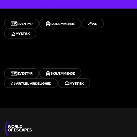
🗺️
👻
🥽
EVENTYR
SKRÆMMENDE
VR
🔮
MYSTISK
🗺️
👻
EVENTYR
SKRÆMMENDE
🥽
🔮
VIRTUEL VIRKELIGHED
MYSTISK