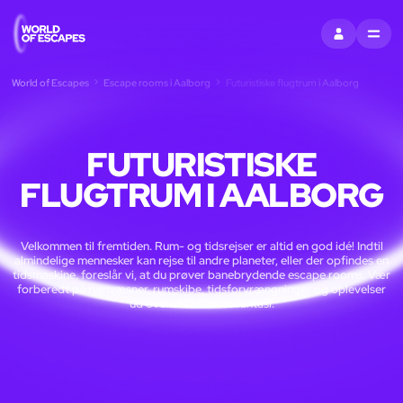
LOG IND
MENU
World of Escapes
Escape rooms i Aalborg
Futuristiske flugtrum i Aalborg
FUTURISTISKE
FLUGTRUM I AALBORG
Velkommen til fremtiden. Rum- og tidsrejser er altid en god idé! Indtil
almindelige mennesker kan rejse til andre planeter, eller der opfindes en
tidsmaskine, foreslår vi, at du prøver banebrydende escape rooms. Vær
forberedt på rumvæsner, rumskibe, tidsforvrængninger og oplevelser
ud over din vildeste fantasi.