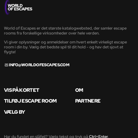
World of Escapes er det største katalogwebsted, der samler escape
rooms fra forskellige virksomheder over hele verden.
Vi giver oplysninger og anmeldelser om hvert enkelt virkeligt escape
room i din by. Vælg det bedste spil til dit hold - og hav det sjovt at
flygte!
INFO@WORLDOFESCAPES.COM
VIS PÅ KORTET
OM
TILFØJ ESCAPE ROOM
PARTNERE
VÆLG BY
Har du fundet en slåfejl? Vælg tekst og tryk på
Ctrl+Enter
.