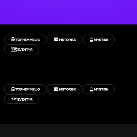
🕵️
🏛️
🔮
TOPHEMMELIG
HISTORISK
MYSTISK
🗺️
EVENTYR
🕵️
🏛️
🔮
TOPHEMMELIG
HISTORISK
MYSTISK
🗺️
EVENTYR