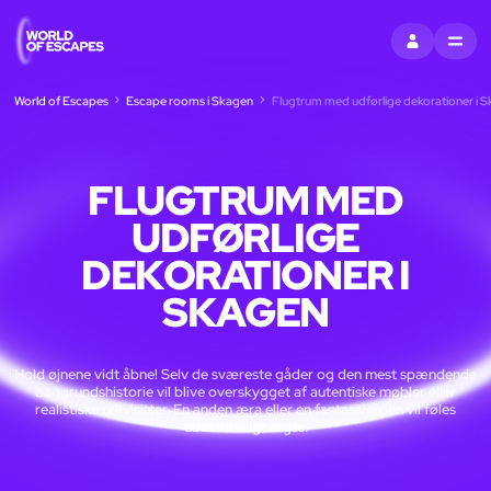
LOG IND
MENU
World of Escapes
Escape rooms i Skagen
Flugtrum med udførlige dekorationer i 
FLUGTRUM MED
UDFØRLIGE
DEKORATIONER I
SKAGEN
Hold øjnene vidt åbne! Selv de sværeste gåder og den mest spændende
baggrundshistorie vil blive overskygget af autentiske møbler eller
realistiske rekvisitter. En anden æra eller en fantasiverden vil føles
ubestrideligt ægte.