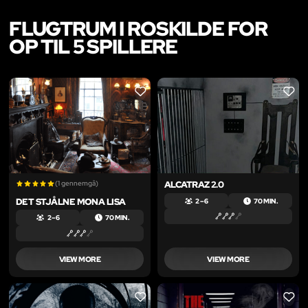
FLUGTRUM I ROSKILDE FOR
OP TIL 5 SPILLERE
LIKE
LIKE
(1 gennemgå)
ALCATRAZ 2.0
DET STJÅLNE MONA LISA
2 – 6
70 MIN.
2 – 6
70 MIN.
VIEW MORE
VIEW MORE
LIKE
LIKE