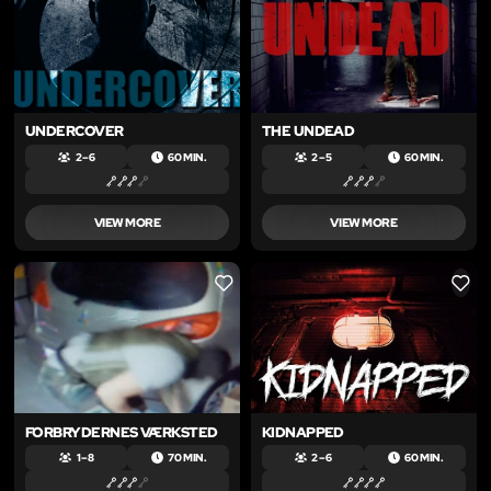
UNDERCOVER
THE UNDEAD
2 – 6
60 MIN.
2 – 5
60 MIN.
VIEW MORE
VIEW MORE
LIKE
LIKE
FORBRYDERNES VÆRKSTED
KIDNAPPED
1 – 8
70 MIN.
2 – 6
60 MIN.