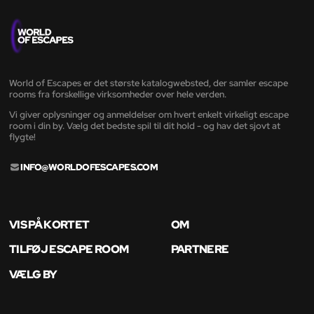
World of Escapes er det største katalogwebsted, der samler escape
rooms fra forskellige virksomheder over hele verden.
Vi giver oplysninger og anmeldelser om hvert enkelt virkeligt escape
room i din by. Vælg det bedste spil til dit hold - og hav det sjovt at
flygte!
INFO@WORLDOFESCAPES.COM
VIS PÅ KORTET
OM
TILFØJ ESCAPE ROOM
PARTNERE
VÆLG BY