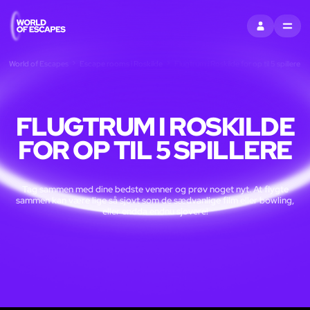
LOG IND
MENU
World of Escapes
Escape rooms i Roskilde
Flugtrum i Roskilde for op til 5 spillere
FLUGTRUM I ROSKILDE
FOR OP TIL 5 SPILLERE
Tag sammen med dine bedste venner og prøv noget nyt. At flygte
sammen kan være lige så sjovt som de sædvanlige film eller bowling,
eller endda endnu sjovere!