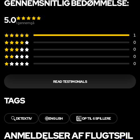
GENNEMSNITLIG BEDØMMELSE:
5.0
1
gennemgå
1
0
0
0
0
READ TESTIMONIALS
TAGS
🔍
🌐
6️⃣
DETEKTIV
ENGLISH
OP TIL 6 SPILLERE
ANMELDELSER AF FLUGTSPIL