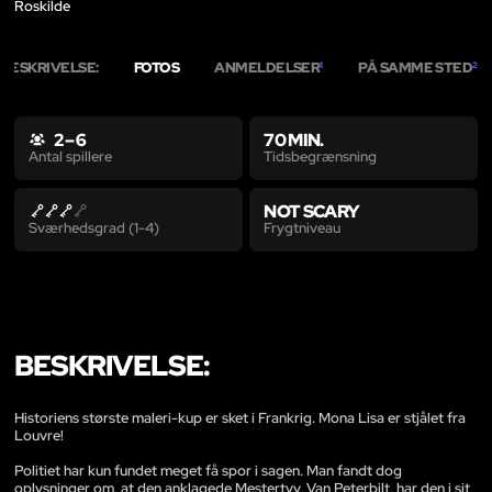
Roskilde
BESKRIVELSE:
FOTOS
ANMELDELSER
PÅ SAMME STED
1
2
2 – 6
70 MIN.
Tidsbegrænsning
Antal spillere
NOT SCARY
Frygtniveau
Sværhedsgrad (1-4)
BESKRIVELSE:
Historiens største maleri-kup er sket i Frankrig. Mona Lisa er stjålet fra
Louvre!
Politiet har kun fundet meget få spor i sagen. Man fandt dog
oplysninger om, at den anklagede Mestertyv, Van Peterbilt, har den i sit