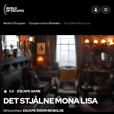
LOG IND
MENU
World of Escapes
Escape rooms i Roskilde
Det stjålne Mona Lisa
LIK
5.0
ESCAPE GAME
DET STJÅLNE MONA LISA
Virksomhed:
ESCAPE ROOM ROSKILDE