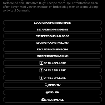
tættere på den ultimative flugt! Escape room-spil er fantastiske til en
aften i byen med venner, en date, en fødselsdag eller en teambuilding-
aktivitet i Danmark.
ESCAPE ROOMS I KØBENHAVN
ESCAPE ROOMS I ODENSE
ESCAPE ROOMS I AALBORG
ESCAPE ROOMS I KOLDING
ESCAPE ROOMS I VIBORG
ESCAPE ROOMS I AARHUS
4️⃣
OP TIL 4 SPILLERE
5️⃣
OP TIL 5 SPILLERE
6️⃣
OP TIL 6 SPILLERE
🔍
DETEKTIV
🌐
ENGLISH
👻
SKRÆMMENDE