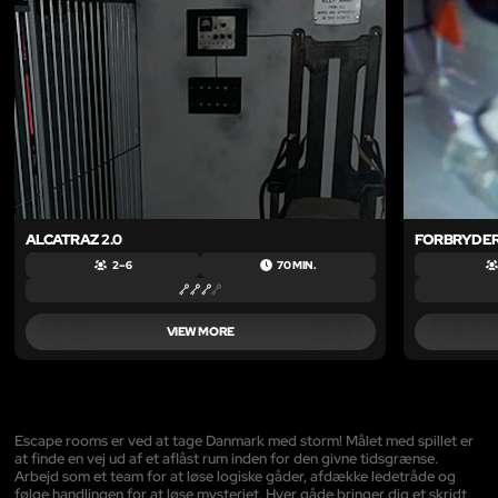
ALCATRAZ 2.0
FORBRYDE
2 – 6
70 MIN.
VIEW MORE
Escape rooms er ved at tage Danmark med storm! Målet med spillet er
at finde en vej ud af et aflåst rum inden for den givne tidsgrænse.
Arbejd som et team for at løse logiske gåder, afdække ledetråde og
følge handlingen for at løse mysteriet. Hver gåde bringer dig et skridt