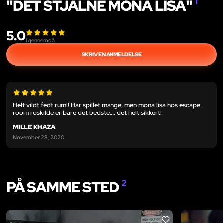
"DET STJÅLNE MONA LISA"
1
5.0
1
gennemgå
SKRIV EN ANMELDELSE
Helt vildt fedt rum!! Har spillet mange, men mona lisa hos escape
room roskilde er bare det bedste.... det helt sikkert!
MILLE KHAZA
November 28, 2020
PÅ SAMME STED
2
LIKE