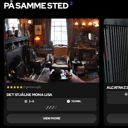
PÅ SAMME STED
2
LIKE
(1 gennemgå)
ALCATRAZ 2
DET STJÅLNE MONA LISA
2 – 6
70 MIN.
VIEW MORE