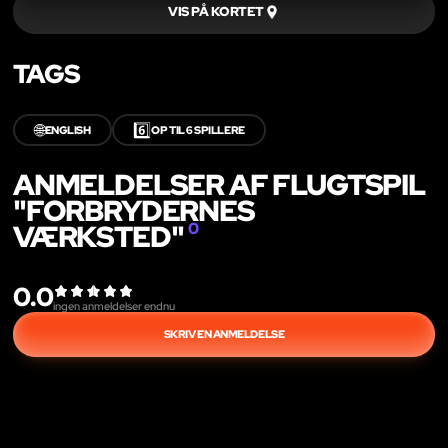
VIS PÅ KORTET
TAGS
🌐
6️⃣
ENGLISH
OP TIL 6 SPILLERE
ANMELDELSER AF FLUGTSPIL
"FORBRYDERNES
VÆRKSTED"
0
0.0
ingen anmeldelser endnu
SKRIV EN ANMELDELSE