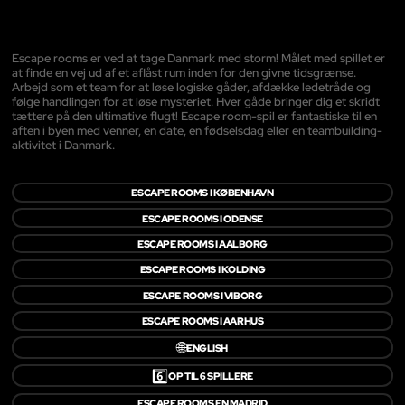
Escape rooms er ved at tage Danmark med storm! Målet med spillet er
at finde en vej ud af et aflåst rum inden for den givne tidsgrænse.
Arbejd som et team for at løse logiske gåder, afdække ledetråde og
følge handlingen for at løse mysteriet. Hver gåde bringer dig et skridt
tættere på den ultimative flugt! Escape room-spil er fantastiske til en
aften i byen med venner, en date, en fødselsdag eller en teambuilding-
aktivitet i Danmark.
ESCAPE ROOMS I KØBENHAVN
ESCAPE ROOMS I ODENSE
ESCAPE ROOMS I AALBORG
ESCAPE ROOMS I KOLDING
ESCAPE ROOMS I VIBORG
ESCAPE ROOMS I AARHUS
🌐
ENGLISH
6️⃣
OP TIL 6 SPILLERE
ESCAPE ROOMS EN MADRID