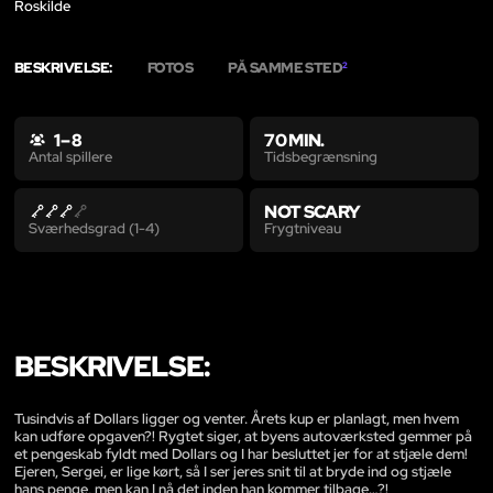
Roskilde
BESKRIVELSE:
FOTOS
PÅ SAMME STED
2
1 – 8
70 MIN.
Tidsbegrænsning
Antal spillere
NOT SCARY
Frygtniveau
Sværhedsgrad (1-4)
BESKRIVELSE:
Tusindvis af Dollars ligger og venter. Årets kup er planlagt, men hvem
kan udføre opgaven?! Rygtet siger, at byens autoværksted gemmer på
et pengeskab fyldt med Dollars og I har besluttet jer for at stjæle dem!
Ejeren, Sergei, er lige kørt, så I ser jeres snit til at bryde ind og stjæle
hans penge, men kan I nå det inden han kommer tilbage…?!