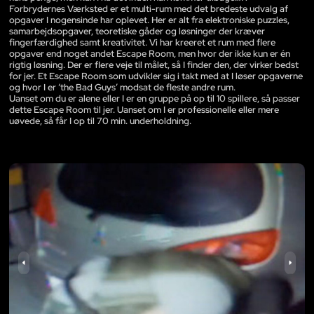
Forbrydernes Værksted er et multi-rum med det bredeste udvalg af
opgaver I nogensinde har oplevet. Her er alt fra elektroniske puzzles,
samarbejdsopgaver, teoretiske gåder og løsninger der kræver
fingerfærdighed samt kreativitet. Vi har kreeret et rum med flere
opgaver end noget andet Escape Room, men hvor der ikke kun er én
rigtig løsning. Der er flere veje til målet, så I finder den, der virker bedst
for jer. Et Escape Room som udvikler sig i takt med at I løser opgaverne
og hvor I er ‘the Bad Guys’ modsat de fleste andre rum.
Uanset om du er alene eller I er en gruppe på op til 10 spillere, så passer
dette Escape Room til jer. Uanset om I er professionelle eller mere
uøvede, så får I op til 70 min. underholdning.