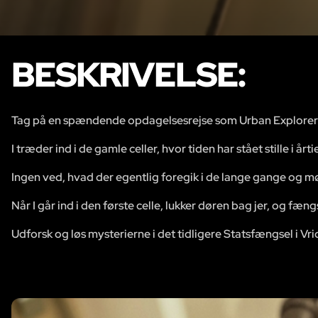
BESKRIVELSE:
Tag på en spændende opdagelsesrejse som Urban Explorers 
I træder ind i de gamle celler, hvor tiden har stået stille i årtie
Ingen ved, hvad der egentlig foregik i de lange gange og mør
Når I går ind i den første celle, lukker døren bag jer, og fæ
Udforsk og løs mysterierne i det tidligere Statsfængsel i Vrid