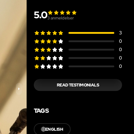
5.0
3
anmeldelser
3
0
0
0
0
READ TESTIMONIALS
TAGS
🌐
ENGLISH