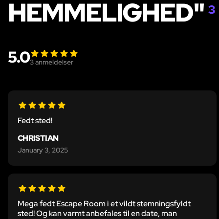
HEMMELIGHED"
3
5.0
3
anmeldelser
Fedt sted!
CHRISTIAN
January 3, 2025
Mega fedt Escape Room i et vildt stemningsfyldt
sted! Og kan varmt anbefales til en date, man