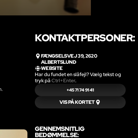
KONTAKTPERSONER:
FÆNGSELSVEJ 39, 2620
ALBERTSLUND
WEBSITE
Har du fundet en slåfejl? Vælg tekst og
tryk på
Ctrl+Enter
.
m.
+45 71 74 91 41
VIS PÅ KORTET
GENNEMSNITLIG
BEDØMMELSE: