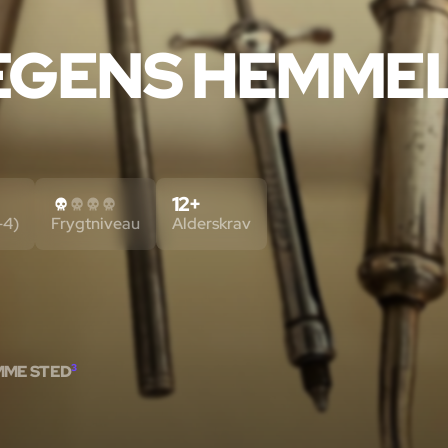
GENS HEMMEL
12+
-4)
Frygtniveau
Alderskrav
MME STED
3