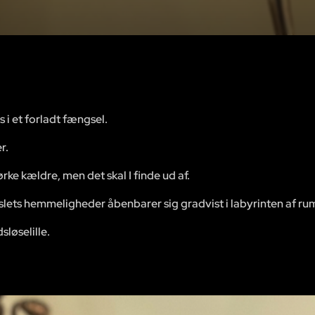
i et forladt fængsel.
r.
ke kældre, men det skal I finde ud af.
ngslets hemmeligheder åbenbarer sig gradvist i labyrinten af ru
sløselille.