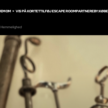
JEM
OM
VIS PÅ KORTET
TILFØJ ESCAPE ROOM
PARTNERE
BY:
KØB
 Hemmelighed