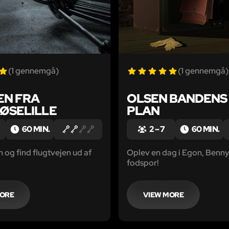
(1 gennemgå)
(1 gennemgå)
EN FRA
OLSEN BANDENS 
ØSELILLE
PLAN
60 MIN.
2 – 7
60 MIN.
og find flugtvejen ud af
Oplev en dag i Egon, Benny
fodspor!
MORE
VIEW MORE