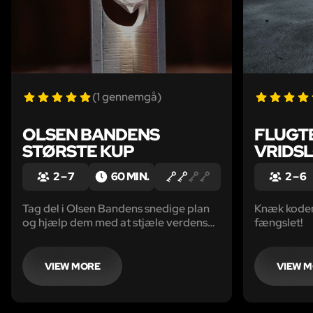
(1 gennemgå)
OLSEN BANDENS
FLUGT
STØRSTE KUP
VRIDSL
2 – 7
60 MIN.
2 – 6
Tag del i Olsen Bandens snedige plan
Knæk koden 
og hjælp dem med at stjæle verdens
fængslet!
største diamant!
VIEW MORE
VIEW 