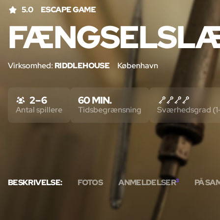
5.0
ESCAPE GAME
FÆNGSELSLÆ
Virksomhed:
RIDDLEHOUSE
København
2 – 6
60 MIN.
Antal spillere
Tidsbegrænsning
Sværhedsgrad (1
BESKRIVELSE:
FOTOS
ANMELDELSER
3
PÅ SA