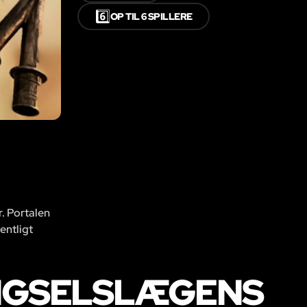
6️⃣
OP TIL 6 SPILLERE
r. Portalen
entligt
ÆNGSELSLÆGENS