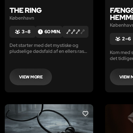
THE RING
FÆNG
HEMM
København
Københav
3 – 8
60 MIN.
2 – 6
Det starter med det mystiske og
pludselige dødsfald af en ellers rask
Kom med so
pige. Hendes kusine er i shock og
det tidlige
indlagt på den psykiatriske afdeling i
Vridsløsel
Seattle, Det eneste, hun snakker om,
hemmelighe
er en pige med langt sort hår og et
VIEW MORE
VIEW 
videobånd.
LIKE