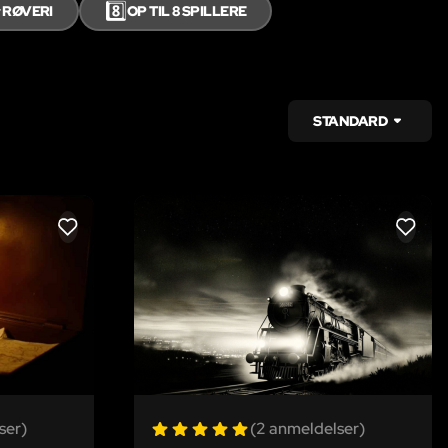

8️⃣
RØVERI
OP TIL 8 SPILLERE
STANDARD
LIKE
LIKE
ser)
(2 anmeldelser)