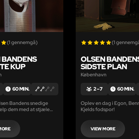
(1 gennemgå)
(1 gennemg
 BANDENS
OLSEN BANDEN
TE KUP
SIDSTE PLAN
n
København
60 MIN.
2 – 7
60 MIN.
Olsen Bandens snedige
Oplev en dag i Egon, Ben
ælp dem med at stjæle
Kjelds fodspor!
ørste diamant!
MORE
VIEW MORE