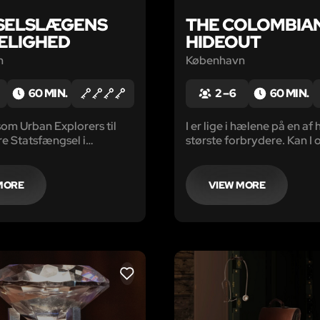
SELSLÆGENS
THE COLOMBIA
ELIGHED
HIDEOUT
n
København
60 MIN.
2 – 6
60 MIN.
m Urban Explorers til
I er lige i hælene på en af 
re Statsfængsel i
største forbrydere. Kan I
ille og afdæk
ham og stoppe dette van
derne i de gamle celler!
MORE
VIEW MORE
LIKE