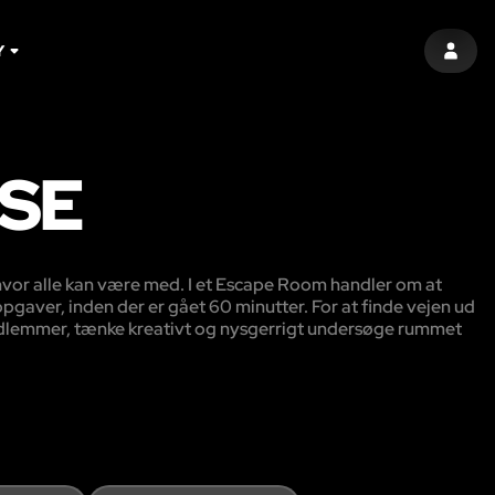
Y
LOG I
SE
t hvor alle kan være med. I et Escape Room handler om at
pgaver, inden der er gået 60 minutter. For at finde vejen ud
dlemmer, tænke kreativt og nysgerrigt undersøge rummet