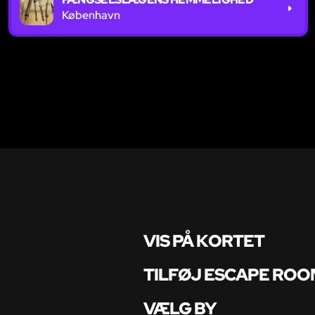
København
VIS PÅ KORTET
TILFØJ ESCAPE ROO
VÆLG BY