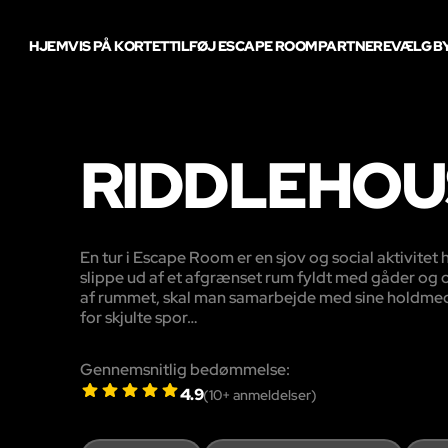
HJEM
VIS PÅ KORTET
TILFØJ ESCAPE ROOM
PARTNERE
VÆLG B
RIDDLEHOU
En tur i Escape Room er en sjov og social aktivite
slippe ud af et afgrænset rum fyldt med gåder og o
af rummet, skal man samarbejde med sine holdme
for skjulte spor…
Gennemsnitlig bedømmelse:
4.9
(
10
+ anmeldelser)