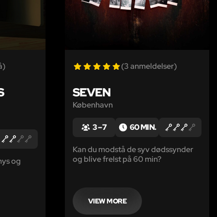
å)
(3 anmeldelser)
S
SEVEN
København
3 – 7
60 MIN.
Kan du modstå de syv dødssynder
og blive frelst på 60 min?
nys og
VIEW MORE