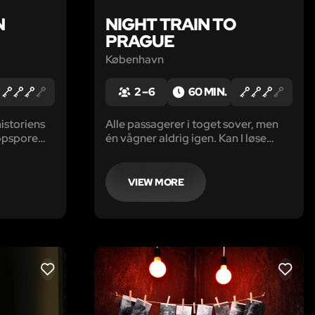
N
NIGHT TRAIN TO
PRAGUE
København
2 – 6
60 MIN.
historiens
Alle passagerer i toget sover, men
 opspore
én vågner aldrig igen. Kan I løse
vid?
denne klassiske krimigåde?
VIEW MORE
LIKE
LIKE