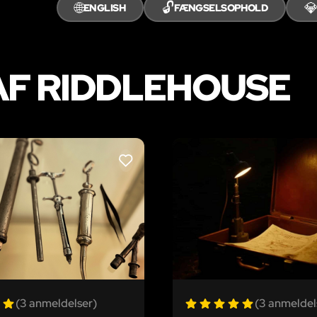
🌐
🔓

ENGLISH
FÆNGSELSOPHOLD
AF RIDDLEHOUSE
LIKE
(3 anmeldelser)
(3 anmeldel