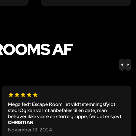
ROOMS AF
PREV
NE
Mega fedt Escape Room i et vildt stemningsfyldt
sted! Og kan varmt anbefales til en date, man
behøver ikke være en større gruppe, før det er sjovt.
CHRISTIAN
November 13, 2024