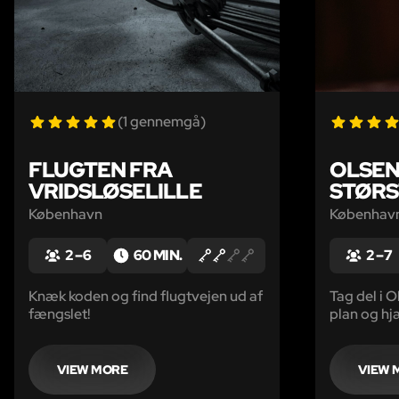
(1 gennemgå)
FLUGTEN FRA
OLSEN
VRIDSLØSELILLE
STØRS
København
Københav
2 – 6
60 MIN.
2 – 7
Knæk koden og find flugtvejen ud af
Tag del i 
fængslet!
plan og hj
verdens st
VIEW MORE
VIEW 