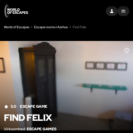
LOG IND
MENU
World of Escapes
Escape rooms i Aarhus
Find Felix
LIK
5.0
ESCAPE GAME
FIND FELIX
Virksomhed:
ESCAPE GAMES