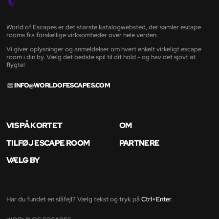
World of Escapes er det største katalogwebsted, der samler escape
rooms fra forskellige virksomheder over hele verden.
Vi giver oplysninger og anmeldelser om hvert enkelt virkeligt escape
room i din by. Vælg det bedste spil til dit hold - og hav det sjovt at
flygte!
INFO@WORLDOFESCAPES.COM
VIS PÅ KORTET
OM
TILFØJ ESCAPE ROOM
PARTNERE
VÆLG BY
Har du fundet en slåfejl? Vælg tekst og tryk på
Ctrl+Enter
.