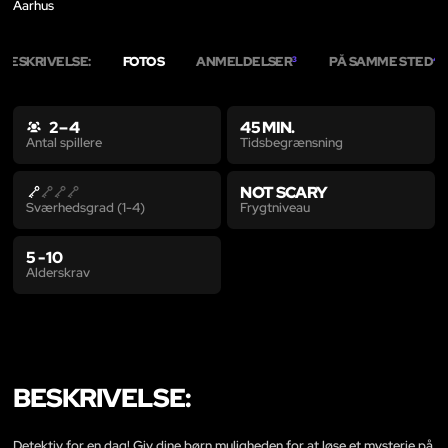
Aarhus
BESKRIVELSE:
FOTOS
ANMELDELSER
PÅ SAMME STED
3
4
2 – 4
45 MIN.
Tidsbegrænsning
Antal spillere
NOT SCARY
Frygtniveau
Sværhedsgrad (1-4)
5 - 10
Alderskrav
BESKRIVELSE:
Detektiv for en dag! Giv dine børn muligheden for at løse et mysterie på