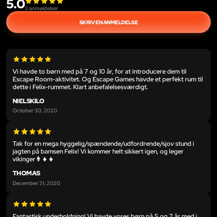
5.0
3
anmeldelser
SKRIV EN ANMELDELSE
Vi havde to børn med på 7 og 10 år, for at introducere dem til
Escape Room-aktivitet. Og Escape Games havde et perfekt rum til
dette i Felix-rummet. Klart anbefalelsesværdigt.
NIELSKILO
October 30, 2020
Tak for en mega hyggelig/spændende/udfordrende/sjov stund i
jagten på bamsen Felix! Vi kommer helt sikkert igen, og leger
vikinger👨‍👧‍👧
THOMAS
December 31, 2020
Fantastisk underholdning! Vi havde vores børn på 5 og 7 år med i