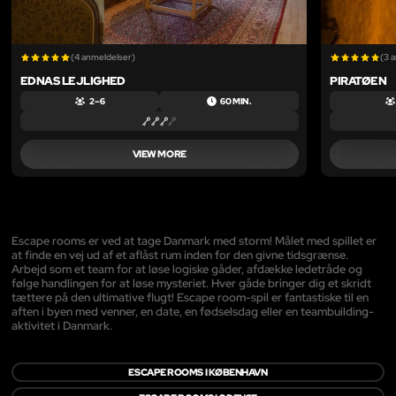
(4 anmeldelser)
(3 
EDNAS LEJLIGHED
PIRATØEN
2 – 6
60 MIN.
VIEW MORE
Escape rooms er ved at tage Danmark med storm! Målet med spillet er
at finde en vej ud af et aflåst rum inden for den givne tidsgrænse.
Arbejd som et team for at løse logiske gåder, afdække ledetråde og
følge handlingen for at løse mysteriet. Hver gåde bringer dig et skridt
tættere på den ultimative flugt! Escape room-spil er fantastiske til en
aften i byen med venner, en date, en fødselsdag eller en teambuilding-
aktivitet i Danmark.
ESCAPE ROOMS I KØBENHAVN