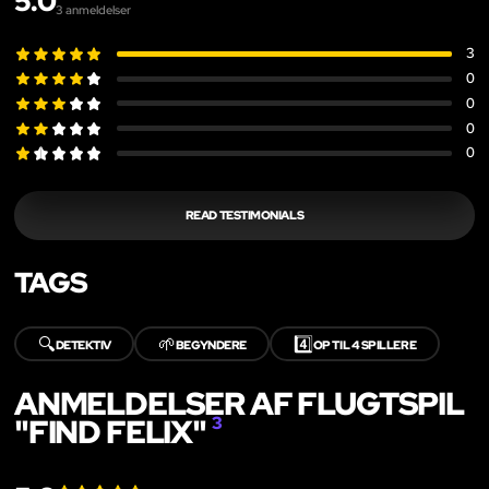
5.0
3
anmeldelser
3
0
0
0
0
READ TESTIMONIALS
TAGS
🔍
🌱
4️⃣
DETEKTIV
BEGYNDERE
OP TIL 4 SPILLERE
ANMELDELSER AF FLUGTSPIL
"FIND FELIX"
3