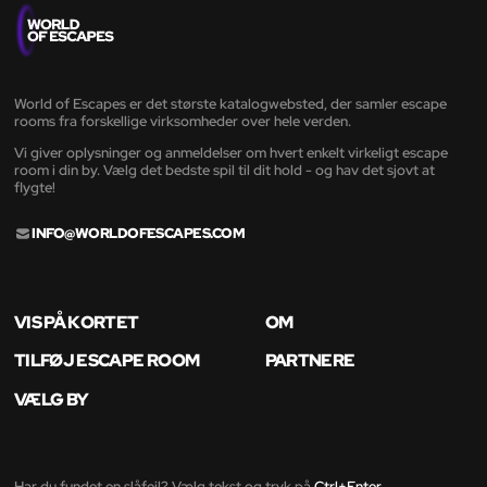
World of Escapes er det største katalogwebsted, der samler escape
rooms fra forskellige virksomheder over hele verden.
Vi giver oplysninger og anmeldelser om hvert enkelt virkeligt escape
room i din by. Vælg det bedste spil til dit hold - og hav det sjovt at
flygte!
INFO@WORLDOFESCAPES.COM
VIS PÅ KORTET
OM
TILFØJ ESCAPE ROOM
PARTNERE
VÆLG BY
Har du fundet en slåfejl? Vælg tekst og tryk på
Ctrl+Enter
.