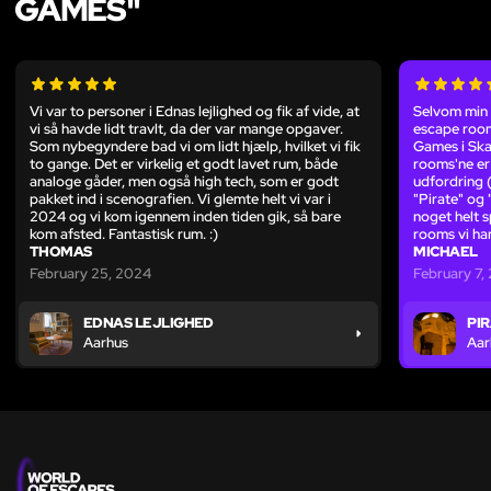
GAMES"
Vi var to personer i Ednas lejlighed og fik af vide, at
Selvom min 
vi så havde lidt travlt, da der var mange opgaver.
escape room
Som nybegyndere bad vi om lidt hjælp, hvilket vi fik
Games i Sk
to gange. Det er virkelig et godt lavet rum, både
rooms'ne er 
analoge gåder, men også high tech, som er godt
udfordring (
pakket ind i scenografien. Vi glemte helt vi var i
"Pirate" og
2024 og vi kom igennem inden tiden gik, så bare
noget helt s
kom afsted. Fantastisk rum. :)
rooms vi har
THOMAS
MICHAEL
February 25, 2024
February 7,
EDNAS LEJLIGHED
PI
Aarhus
Aar