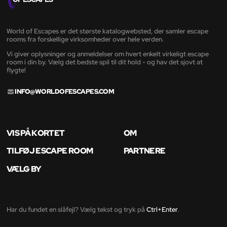
World of Escapes er det største katalogwebsted, der samler escape
rooms fra forskellige virksomheder over hele verden.
Vi giver oplysninger og anmeldelser om hvert enkelt virkeligt escape
room i din by. Vælg det bedste spil til dit hold - og hav det sjovt at
flygte!
INFO@WORLDOFESCAPES.COM
VIS PÅ KORTET
OM
TILFØJ ESCAPE ROOM
PARTNERE
VÆLG BY
Har du fundet en slåfejl? Vælg tekst og tryk på
Ctrl+Enter
.