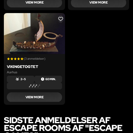
VIEW MORE
VIEW MORE
LIKE
(3 anmeldelser)
VIKINGETOGTET
Aarhus
2 – 5
60 MIN.
VIEW MORE
SIDSTE ANMELDELSER AF
ESCAPE ROOMS AF "ESCAPE