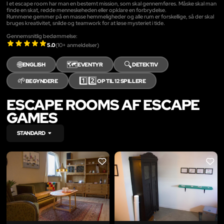
I et escape room har man en bestemt mission, som skal gennemføres. Måske skal man
finde en skat, redde menneskeheden eller opklare en forbrydelse.
Rummene gemmer på en masse hemmeligheder og alle rum er forskellige, så der skal
bruges kreativitet, snilde og teamwork for at løse mysteriet i tide.
Gennemsnitlig bedømmelse:
5.0
(
10
+ anmeldelser)
🌐
🗺️
🔍
ENGLISH
EVENTYR
DETEKTIV
🌱
1️⃣2️⃣
BEGYNDERE
OP TIL 12 SPILLERE
ESCAPE ROOMS AF ESCAPE
GAMES
STANDARD
LIKE
LIKE