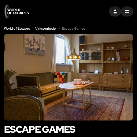
LOG IND
MENU
World of Escapes
Virksomheder
Escape Games
ESCAPE GAMES