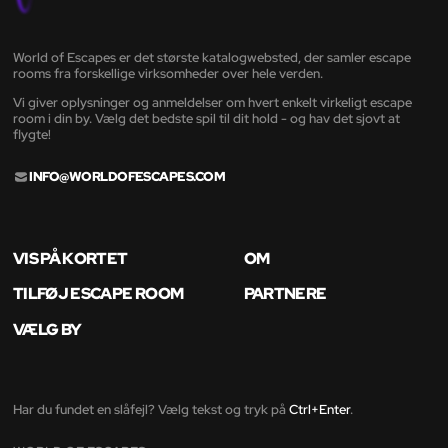
World of Escapes er det største katalogwebsted, der samler escape
rooms fra forskellige virksomheder over hele verden.
Vi giver oplysninger og anmeldelser om hvert enkelt virkeligt escape
room i din by. Vælg det bedste spil til dit hold - og hav det sjovt at
flygte!
INFO@WORLDOFESCAPES.COM
VIS PÅ KORTET
OM
TILFØJ ESCAPE ROOM
PARTNERE
VÆLG BY
Har du fundet en slåfejl? Vælg tekst og tryk på
Ctrl+Enter
.