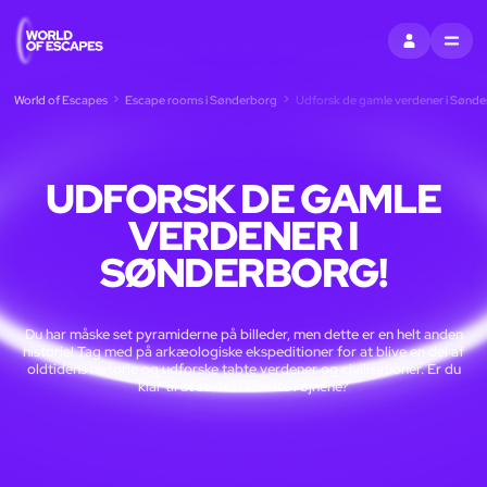
LOG IND
MENU
World of Escapes
Escape rooms i Sønderborg
Udforsk de gamle verdener i Sønde
UDFORSK DE GAMLE
VERDENER I
SØNDERBORG!
Du har måske set pyramiderne på billeder, men dette er en helt anden
historie! Tag med på arkæologiske ekspeditioner for at blive en del af
oldtidens historie og udforske tabte verdener og civilisationer. Er du
klar til at se det ukendte i øjnene?