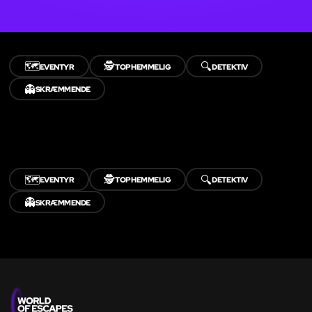
🗺️
🕵️
🔍
EVENTYR
TOPHEMMELIG
DETEKTIV
👻
SKRÆMMENDE
🗺️
🕵️
🔍
EVENTYR
TOPHEMMELIG
DETEKTIV
👻
SKRÆMMENDE