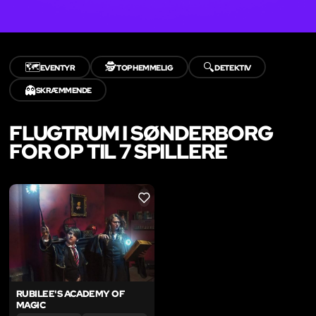
🗺️
🕵️
🔍
EVENTYR
TOPHEMMELIG
DETEKTIV
👻
SKRÆMMENDE
FLUGTRUM I SØNDERBORG
FOR OP TIL 7 SPILLERE
LIKE
RUBILEE'S ACADEMY OF
MAGIC