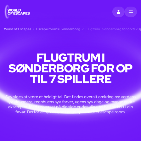
LOG IND
MENU
World of Escapes
Escape rooms i Sønderborg
Flugtrum i Sønderborg for op til 7 sp
FLUGTRUM I
SØNDERBORG FOR OP
TIL 7 SPILLERE
Syv siges at være et heldigt tal. Det findes overalt omkring os: verdens
syv vidundere, regnbuens syv farver, ugens syv dage og mange andre
eksempler. Med universet på din side er det ulige tal helt sikkert i din
favør. Derfor er syv et godt antal spillere til et escape room!