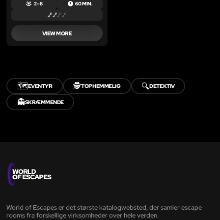
2 – 8
60 MIN.
VIEW MORE
🗺️
🕵️
🔍
EVENTYR
TOPHEMMELIG
DETEKTIV
👻
SKRÆMMENDE
World of Escapes er det største katalogwebsted, der samler escape
rooms fra forskellige virksomheder over hele verden.