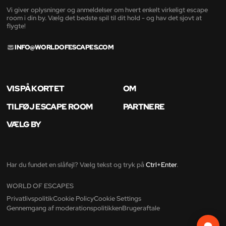
Vi giver oplysninger og anmeldelser om hvert enkelt virkeligt escape
room i din by. Vælg det bedste spil til dit hold - og hav det sjovt at
flygte!
INFO@WORLDOFESCAPES.COM
VIS PÅ KORTET
OM
TILFØJ ESCAPE ROOM
PARTNERE
VÆLG BY
Har du fundet en slåfejl? Vælg tekst og tryk på
Ctrl+Enter
.
WORLD OF ESCAPES
Privatlivspolitik
Cookie Policy
Cookie Settings
Gennemgang af moderationspolitikken
Brugeraftale