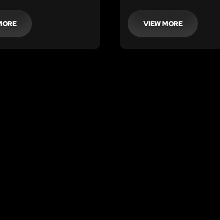
hvor og hvornår?
MORE
VIEW MORE