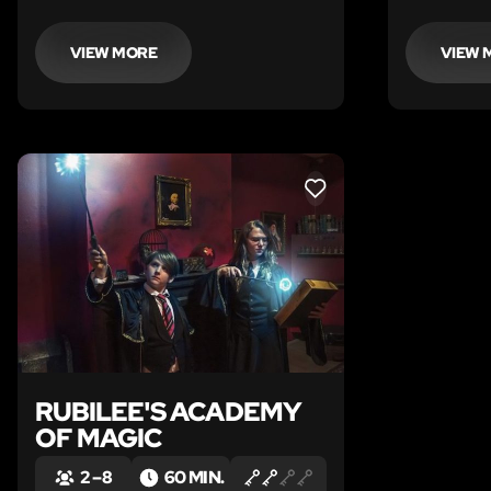
gør?
VIEW MORE
VIEW 
LIKE
RUBILEE'S ACADEMY
OF MAGIC
2 – 8
60 MIN.