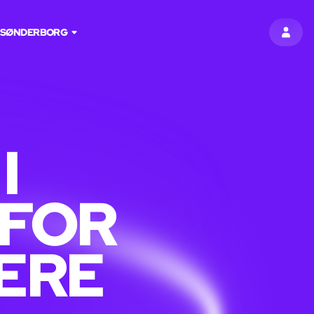
SØNDERBORG
LOG I
I
FOR
LERE