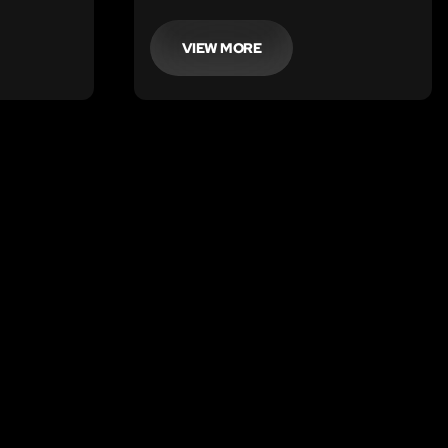
da han skal ud at tjekke sine fælder.
Slipper I mon ud, inden han kommer
tilbage?
VIEW MORE