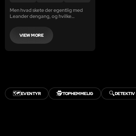
Men hvad skete der egentlig med
Leander dengang, og hvilke
hemmeligheder og mysterier
gemmer skolen egentlig på?
VIEW MORE
🗺️
🕵️
🔍
EVENTYR
TOPHEMMELIG
DETEKTIV