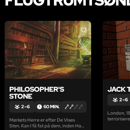
FLUGTRUM I SØND
LIKE
PHILOSOPHER'S
JACK 
STONE
2 – 6
2 – 6
60 MIN.
London, 18
terrorisere
Mørkets Herre er efter De Vises
på ham me
Sten. Kan I få fat på dem, inden Han