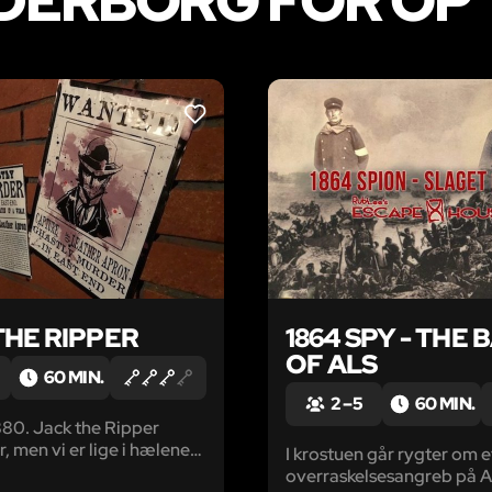
ERBORG FOR OP T
LIKE
THE RIPPER
1864 SPY - THE 
OF ALS
60 MIN.
2 – 5
60 MIN.
80. Jack the Ripper
r, men vi er lige i hælene
I krostuen går rygter om e
d de afgørende spor.
overraskelsesangreb på A