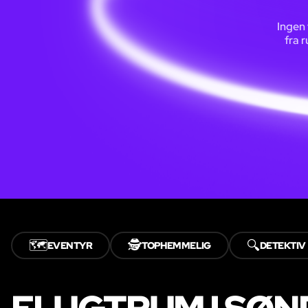
Ingen 
fra 
🗺️
🕵️
🔍
EVENTYR
TOPHEMMELIG
DETEKTIV