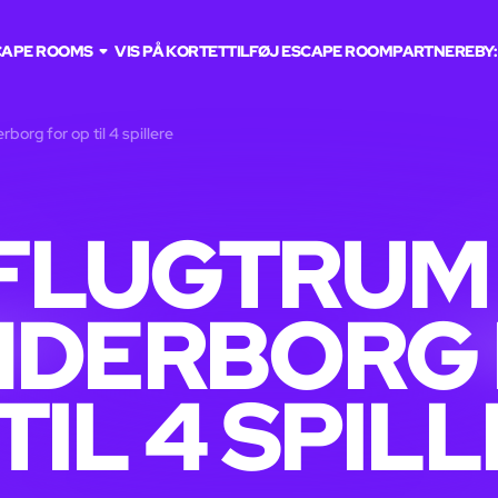
CAPE ROOMS
VIS PÅ KORTET
TILFØJ ESCAPE ROOM
PARTNERE
BY:
borg for op til 4 spillere
FLUGTRUM 
NDERBORG 
TIL 4 SPIL