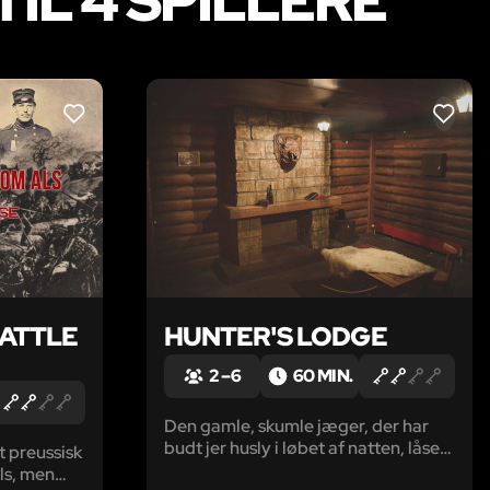
IL 4 SPILLERE
LIKE
LIKE
BATTLE
HUNTER'S LODGE
2 – 6
60 MIN.
Den gamle, skumle jæger, der har
budt jer husly i løbet af natten, låser
t preussisk
jer af ukendte årsager inde i hytten,
ls, men