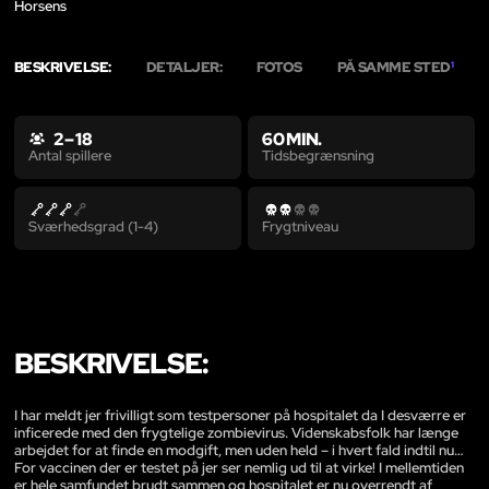
Horsens
BESKRIVELSE:
DETALJER:
FOTOS
PÅ SAMME STED
1
2 – 18
60 MIN.
Tidsbegrænsning
Antal spillere
Sværhedsgrad (1-4)
Frygtniveau
BESKRIVELSE:
I har meldt jer frivilligt som testpersoner på hospitalet da I desværre er
inficerede med den frygtelige zombievirus. Videnskabsfolk har længe
arbejdet for at finde en modgift, men uden held – i hvert fald indtil nu…
For vaccinen der er testet på jer ser nemlig ud til at virke! I mellemtiden
er hele samfundet brudt sammen og hospitalet er nu overrendt af