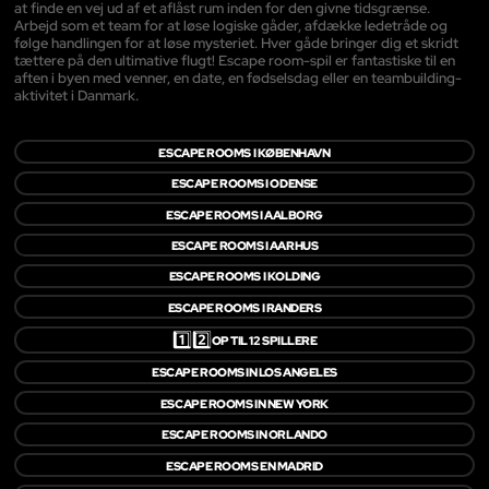
at finde en vej ud af et aflåst rum inden for den givne tidsgrænse.
Arbejd som et team for at løse logiske gåder, afdække ledetråde og
følge handlingen for at løse mysteriet. Hver gåde bringer dig et skridt
tættere på den ultimative flugt! Escape room-spil er fantastiske til en
aften i byen med venner, en date, en fødselsdag eller en teambuilding-
aktivitet i Danmark.
ESCAPE ROOMS I KØBENHAVN
ESCAPE ROOMS I ODENSE
ESCAPE ROOMS I AALBORG
ESCAPE ROOMS I AARHUS
ESCAPE ROOMS I KOLDING
ESCAPE ROOMS I RANDERS
1️⃣2️⃣
OP TIL 12 SPILLERE
ESCAPE ROOMS IN LOS ANGELES
ESCAPE ROOMS IN NEW YORK
ESCAPE ROOMS IN ORLANDO
ESCAPE ROOMS EN MADRID