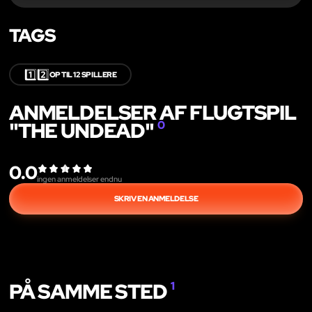
TAGS
1️⃣2️⃣
OP TIL 12 SPILLERE
ANMELDELSER AF FLUGTSPIL
"THE UNDEAD"
0
0.0
ingen anmeldelser endnu
SKRIV EN ANMELDELSE
PÅ SAMME STED
1