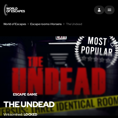
LOG IND
MENU
World of Escapes
Escape rooms i Horsens
The Undead
LIK
ESCAPE GAME
THE UNDEAD
Virksomhed:
LOCKED