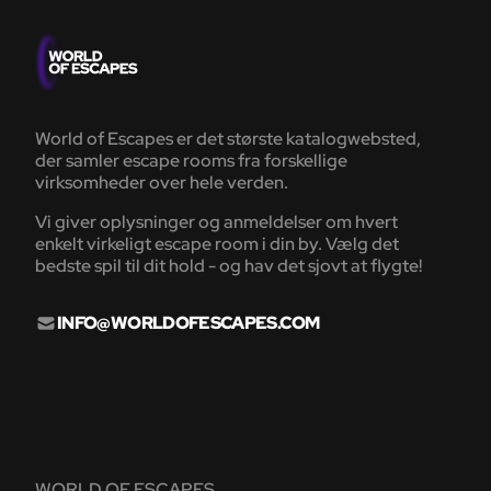
World of Escapes er det største katalogwebsted,
der samler escape rooms fra forskellige
virksomheder over hele verden.
Vi giver oplysninger og anmeldelser om hvert
enkelt virkeligt escape room i din by. Vælg det
bedste spil til dit hold - og hav det sjovt at flygte!
INFO@WORLDOFESCAPES.COM
WORLD OF ESCAPES