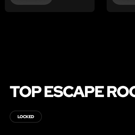
for at finde en modgift, men uden
held – i hvert fald indtil nu…
TOP ESCAPE RO
LOCKED