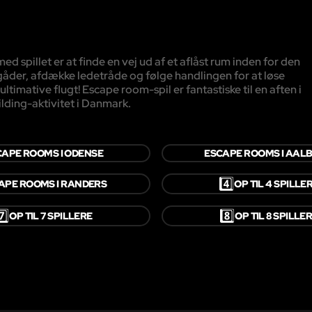
spillet er at finde en vej ud af et aflåst rum inden for den
 gåder, afdække ledetråde og følge handlingen for at løse
ltimative flugt! Escape room-spil er fantastiske til en aften i
lding-aktivitet i Danmark.
CAPE ROOMS I ODENSE
ESCAPE ROOMS I AAL
4️⃣
APE ROOMS I RANDERS
OP TIL 4 SPILLE
️⃣
8️⃣
OP TIL 7 SPILLERE
OP TIL 8 SPILLE