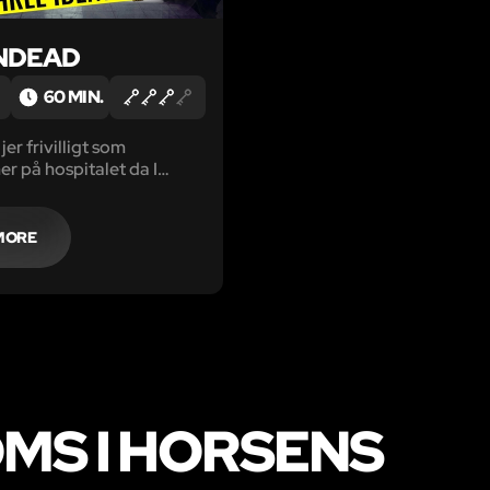
NDEAD
60 MIN.
jer frivilligt som
er på hospitalet da I
r inficerede med den
 zombievirus.
folk har længe arbejdet
MORE
de en modgift, men uden
ert fald indtil nu…
MS I HORSENS