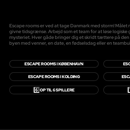
Escape rooms er ved at tage Danmark med storm! Målet med 
givne tidsgrænse. Arbejd som et team for at løse logiske
mysteriet. Hver gåde bringer dig et skridt tættere på den u
byen med venner, en date, en fødselsdag eller en teambui
ESCAPE ROOMS I KØBENHAVN
ES
ESCAPE ROOMS I KOLDING
ESC
6️⃣
7
OP TIL 6 SPILLERE