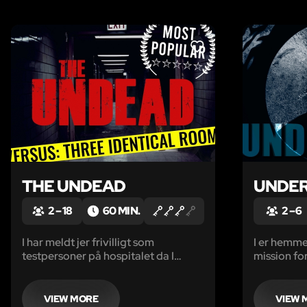
LIKE
THE UNDEAD
UNDE
2 – 18
60 MIN.
2 – 6
I har meldt jer frivilligt som
I er hemme
testpersoner på hospitalet da I
mission fo
desværre er inficerede med den
sikkerheds
frygtelige zombievirus.
at sælge 
Videnskabsfolk har længe arbejdet
verden run
VIEW MORE
VIEW 