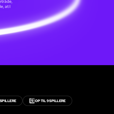
etråde,
, at I
9️⃣
8 SPILLERE
OP TIL 9 SPILLERE