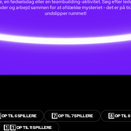
e, en fødselsdag eller en teambuilding-aktivitet. Søg efter led
åder og arbejd sammen for at afdække mysteriet - det er på tide
undslipper rummet!
⃣
7️⃣
8️⃣
OP TIL 6 SPILLERE
OP TIL 7 SPILLERE
OP TIL 
1️⃣1️⃣
OP TIL 11 SPILLERE