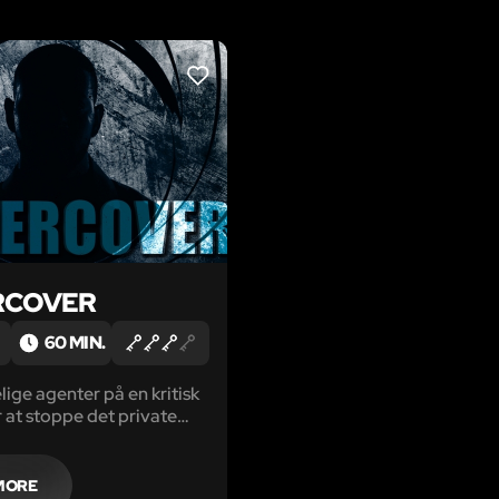
LIKE
RCOVER
60 MIN.
lige agenter på en kritisk
r at stoppe det private
firma, Alpha Security, fra
statshemmeligheder
dt...
MORE