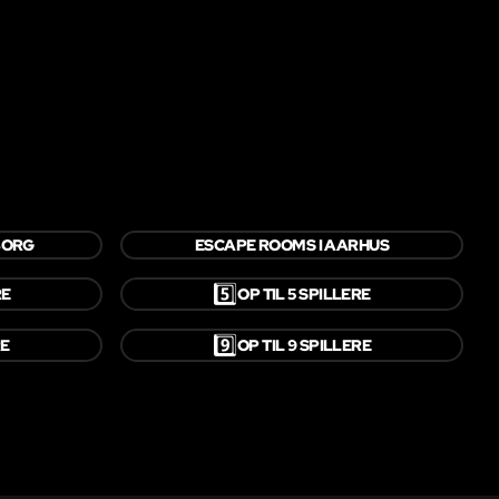
BORG
ESCAPE ROOMS I AARHUS
5️⃣
RE
OP TIL 5 SPILLERE
9️⃣
RE
OP TIL 9 SPILLERE