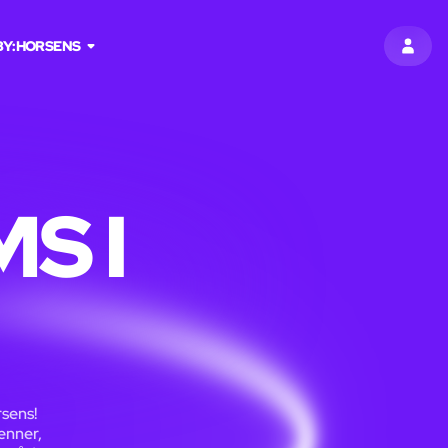
BY:
HORSENS
LOG I
S I
rsens!
enner,