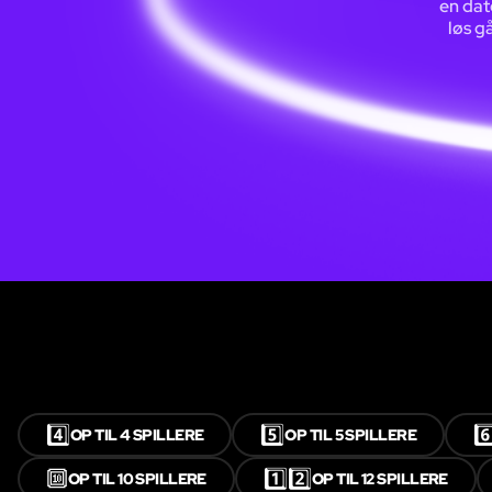
en dat
løs g
4️⃣
5️⃣
6️
OP TIL 4 SPILLERE
OP TIL 5 SPILLERE
🔟
1️⃣2️⃣
OP TIL 10 SPILLERE
OP TIL 12 SPILLERE