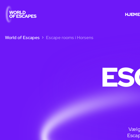
HJEM
E
World of Escapes
Escape rooms i Horsens
ES
Vælg 
Escap