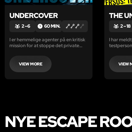
UNDERCOVER
THE U
2 – 6
60 MIN.
2 – 18
I er hemmelige agenter på en kritisk
I har meldt 
mission for at stoppe det private
testperson
sikkerhedsfirma, Alpha Security, fra
desværre e
at sælge statshemmeligheder
frygtelige
verden rundt...
Videnskabs
VIEW MORE
VIEW 
for at fin
held – i hv
NYE ESCAPE ROO