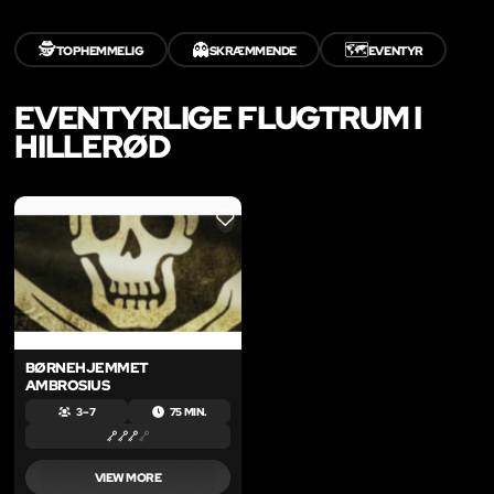
🕵️
👻
🗺️
TOPHEMMELIG
SKRÆMMENDE
EVENTYR
EVENTYRLIGE FLUGTRUM I
HILLERØD
LIKE
BØRNEHJEMMET
AMBROSIUS
3 – 7
75 MIN.
VIEW MORE