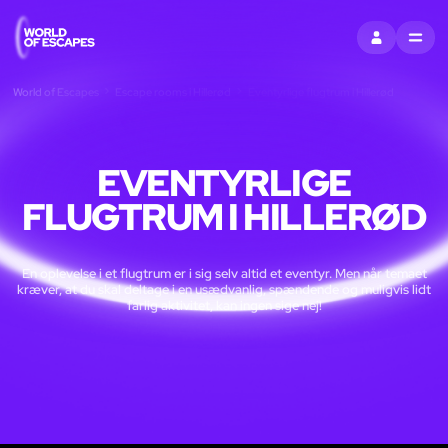
LOG IND
MENU
World of Escapes
Escape rooms i Hillerød
Eventyrlige flugtrum i Hillerød
EVENTYRLIGE
FLUGTRUM I HILLERØD
En oplevelse i et flugtrum er i sig selv altid et eventyr. Men når temaet
kræver, at du skal deltage i en usædvanlig, spændende og muligvis lidt
farlig aktivitet, kan ingen sige nej!