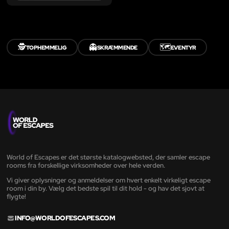
🕵️
👻
🗺️
TOPHEMMELIG
SKRÆMMENDE
EVENTYR
World of Escapes er det største katalogwebsted, der samler escape
rooms fra forskellige virksomheder over hele verden.
Vi giver oplysninger og anmeldelser om hvert enkelt virkeligt escape
room i din by. Vælg det bedste spil til dit hold - og hav det sjovt at
flygte!
INFO@WORLDOFESCAPES.COM