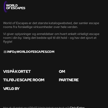
World of Escapes er det største katalogwebsted, der samler escape
rooms fra forskellige virksomheder over hele verden.
Vi giver oplysninger og anmeldelser om hvert enkelt virkeligt escape
room i din by. Vælg det bedste spil til dit hold - og hav det sjovt at
flygte!
INFO@WORLDOFESCAPES.COM
VIS PÅ KORTET
OM
TILFØJ ESCAPE ROOM
PARTNERE
VÆLG BY
Har du fundet en slåfejl? Vælg tekst og tryk på
Ctrl+Enter
.