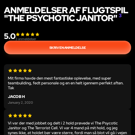
ANMELDELSER AF FLUGTSPIL
"THE PSYCHOTIC JANITOR"
3
5.0
3
anmeldelser
SKRIV EN ANMELDELSE
Mit firma havde den mest fantastiske oplevelse, med super
teambuilding, fedt personale og en en helt igennem perfekt aften.
Tak
JACOB H
January 2, 2020
Vi var der med jobbet og delt i 2 hold prøvede vi The Psycotic
Janitor og The Terrorist Cell. Vi var 4 mand på mit hold, og jeg
synes ikke, at holdet bør være større, fordi man så blot vil gå i vejen