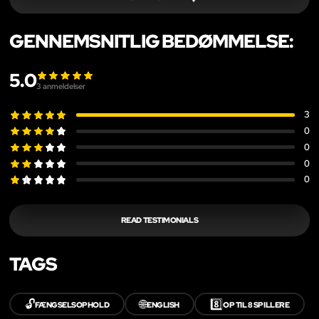
GENNEMSNITLIG BEDØMMELSE:
5.0
3
anmeldelser
3
0
0
0
0
READ TESTIMONIALS
TAGS
🔓
🌐
8️⃣
FÆNGSELSOPHOLD
ENGLISH
OP TIL 8 SPILLERE