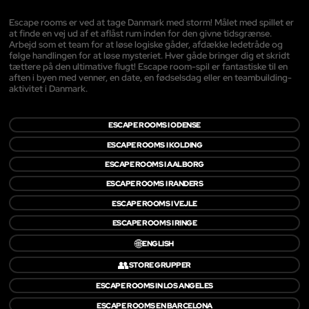
Escape rooms er ved at tage Danmark med storm! Målet med spillet er
at finde en vej ud af et aflåst rum inden for den givne tidsgrænse.
Arbejd som et team for at løse logiske gåder, afdække ledetråde og
følge handlingen for at løse mysteriet. Hver gåde bringer dig et skridt
tættere på den ultimative flugt! Escape room-spil er fantastiske til en
aften i byen med venner, en date, en fødselsdag eller en teambuilding-
aktivitet i Danmark.
ESCAPE ROOMS I ODENSE
ESCAPE ROOMS I KOLDING
ESCAPE ROOMS I AALBORG
ESCAPE ROOMS I RANDERS
ESCAPE ROOMS I VEJLE
ESCAPE ROOMS I RINGE
🌐
ENGLISH
👥
STORE GRUPPER
ESCAPE ROOMS IN LOS ANGELES
ESCAPE ROOMS EN BARCELONA