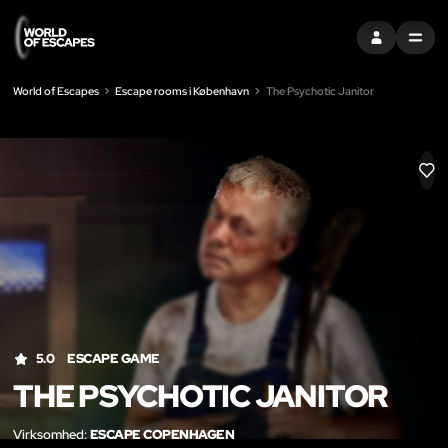
LOG IND
MENU
World of Escapes
Escape rooms i København
The Psychotic Janitor
LIK
5.0
ESCAPE GAME
THE PSYCHOTIC JANITOR
Virksomhed:
ESCAPE COPENHAGEN