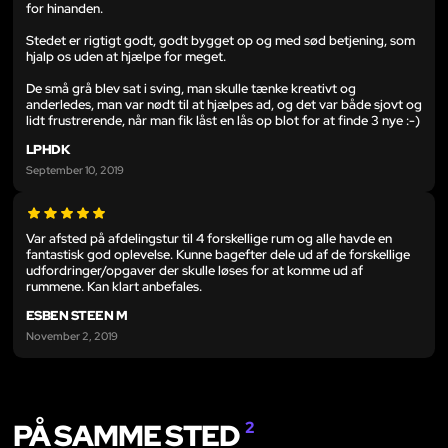
for hinanden.
Stedet er rigtigt godt, godt bygget op og med sød betjening, som
hjalp os uden at hjælpe for meget.
De små grå blev sat i sving, man skulle tænke kreativt og
anderledes, man var nødt til at hjælpes ad, og det var både sjovt og
lidt frustrerende, når man fik låst en lås op blot for at finde 3 nye :-)
LPHDK
September 10, 2019
Var afsted på afdelingstur til 4 forskellige rum og alle havde en
fantastisk god oplevelse. Kunne bagefter dele ud af de forskellige
udfordringer/opgaver der skulle løses for at komme ud af
rummene. Kan klart anbefales.
ESBEN STEEN M
November 2, 2019
PÅ SAMME STED
2