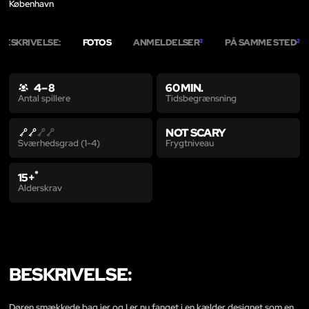
København
BESKRIVELSE:
FOTOS
ANMELDELSER
PÅ SAMME STED
3
2
4 – 8
60 MIN.
Tidsbegrænsning
Antal spillere
NOT SCARY
Frygtniveau
Sværhedsgrad (1-4)
*
15+
Alderskrav
BESKRIVELSE:
Døren smækkede bag jer og I er nu fanget i en kælder designet som en