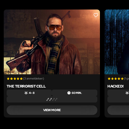
LIKE
(3 anmeldelser)
(1 
THE TERRORIST CELL
HACKED!
4 – 8
60 MIN.
VIEW MORE