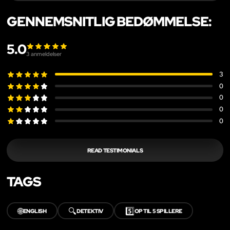
GENNEMSNITLIG BEDØMMELSE:
5.0
3
anmeldelser
3
0
0
0
0
READ TESTIMONIALS
TAGS
🌐
🔍
5️⃣
ENGLISH
DETEKTIV
OP TIL 5 SPILLERE