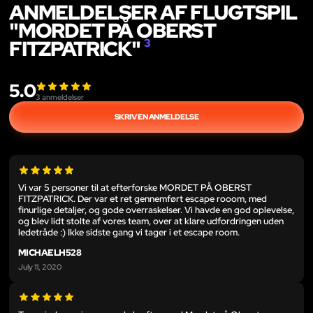
ANMELDELSER AF FLUGTSPIL
"MORDET PÅ OBERST
FITZPATRICK"
3
5.0
3
anmeldelser
SKRIV EN ANMELDELSE
Vi var 5 personer til at efterforske MORDET PÅ OBERST
FITZPATRICK. Der var et ret gennemført escape rooom, med
finurlige detaljer, og gode overraskelser. Vi havde en god oplevelse,
og blev lidt stolte af vores team, over at klare udfordringen uden
ledetråde :) Ikke sidste gang vi tager i et escape room.
MICHAELH528
July 11, 2020