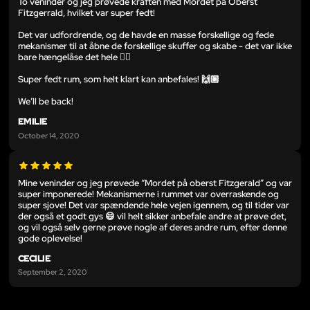
To veninder og jeg prøvede kraften med Mordet på Oberst
Fitzgerrald, hvilket var super fedt!
Det var udfordrende, og de havde en masse forskellige og fede
mekanismer til at åbne de forskellige skuffer og skabe - det var ikke
bare hængelåse det hele 👌🏼
Super fedt rum, som helt klart kan anbefales! 🙌🏼
We’ll be back!
EMILIE
October 14, 2020
Mine veninder og jeg prøvede “Mordet på oberst Fitzgerald” og var
super imponerede! Mekanismerne i rummet var overraskende og
super sjove! Det var spændende hele vejen igennem, og til tider var
der også et godt gys 😄 vil helt sikker anbefale andre at prøve det,
og vil også selv gerne prøve nogle af deres andre rum, efter denne
gode oplevelse!
CECILIE
September 2, 2020