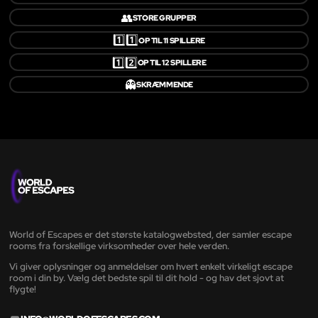
👥
STORE GRUPPER
1️⃣1️⃣
OP TIL 11 SPILLERE
1️⃣2️⃣
OP TIL 12 SPILLERE
👻
SKRÆMMENDE
World of Escapes er det største katalogwebsted, der samler escape
rooms fra forskellige virksomheder over hele verden.
Vi giver oplysninger og anmeldelser om hvert enkelt virkeligt escape
room i din by. Vælg det bedste spil til dit hold - og hav det sjovt at
flygte!