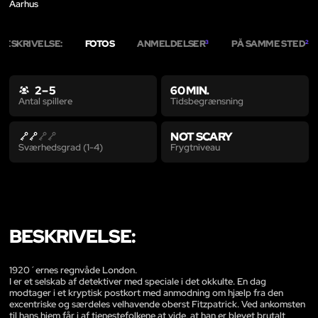
Aarhus
BESKRIVELSE:
FOTOS
ANMELDELSER
PÅ SAMME STED
3
2
2 – 5
60 MIN.
Tidsbegrænsning
Antal spillere
NOT SCARY
Frygtniveau
Sværhedsgrad (1-4)
BESKRIVELSE:
1920´ernes regnvåde London.
I er et selskab af detektiver med speciale i det okkulte. En dag
modtager i et kryptisk postkort med anmodning om hjælp fra den
excentriske og særdeles velhavende oberst Fitzpatrick. Ved ankomsten
til hans hjem får i af tjenestefolkene at vide, at han er blevet brutalt