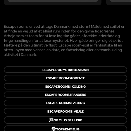
Escape rooms er ved at tage Danmark med storm! Målet med spillet er
at finde en vej ud af et aflåst rum inden for den givne tidsgrænse.
Arbejd som et team for at løse logiske gåder, afdække ledetråde og
følge handlingen for at løse mysteriet. Hver gåde bringer dig et skridt
tættere på den ultimative flugt! Escape room-spil er fantastiske til en
aften i byen med venner, en date, en fødselsdag eller en teambuilding-
aktivitet i Danmark.
ESCAPE ROOMS I KØBENHAVN
ESCAPE ROOMS I ODENSE
ESCAPE ROOMS I KOLDING
ESCAPE ROOMS I RANDERS
ESCAPE ROOMS I VIBORG
ESCAPE ROOMS I VEJLE
🔟
OP TIL 10 SPILLERE
🕵️
TOPHEMMELIG