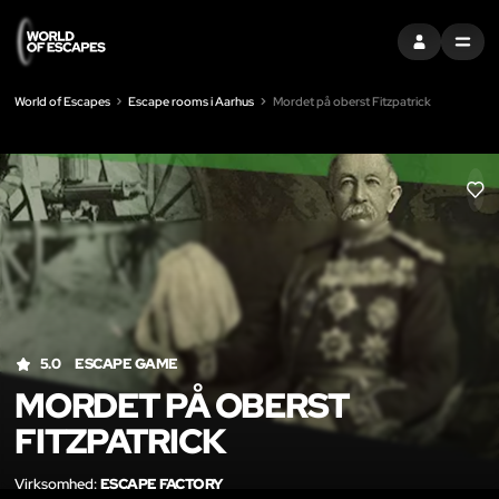
LOG IND
MENU
World of Escapes
Escape rooms i Aarhus
Mordet på oberst Fitzpatrick
LIK
5.0
ESCAPE GAME
MORDET PÅ OBERST
FITZPATRICK
Virksomhed:
ESCAPE FACTORY