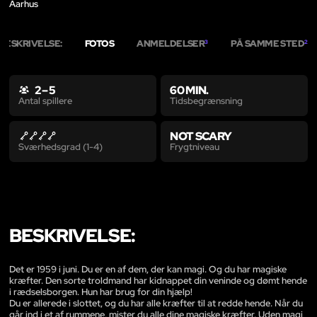
Aarhus
BESKRIVELSE:
FOTOS
ANMELDELSER
PÅ SAMME STED
3
2
2 – 5
60 MIN.
Tidsbegrænsning
Antal spillere
NOT SCARY
Frygtniveau
Sværhedsgrad (1-4)
BESKRIVELSE:
Det er 1959 i juni. Du er en af dem, der kan magi. Og du har magiske
kræfter. Den sorte troldmand har kidnappet din veninde og dømt hende
i rædselsborgen. Hun har brug for din hjælp!
Du er allerede i slottet, og du har alle kræfter til at redde hende. Når du
går ind i et af rummene, mister du alle dine magiske kræfter. Uden magi