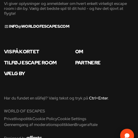
Vi giver oplysninger og anmeldelser om hvert enkelt virkeligt escape
room i din by. Vælg det bedste spil til dit hold - og hav det sjovt at
flygte!
INFO@WORLDOFESCAPES.COM
VIS PÅ KORTET
OM
TILFØJ ESCAPE ROOM
PARTNERE
VÆLG BY
Har du fundet en slåfejl? Vælg tekst og tryk på
Ctrl+Enter
.
WORLD OF ESCAPES
Privatlivspolitik
Cookie Policy
Cookie Settings
Gennemgang af moderationspolitikken
Brugeraftale