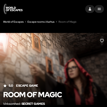
LOG IND
MENU
World of Escapes
Escape rooms i Aarhus
Room of Magic
LIK
5.0
ESCAPE GAME
ROOM OF MAGIC
Virksomhed:
SECRET GAMES