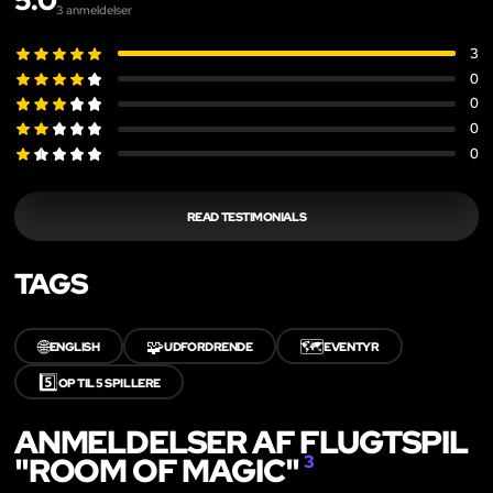
5.0
3
anmeldelser
3
0
0
0
0
READ TESTIMONIALS
TAGS
🌐
🧩
🗺️
ENGLISH
UDFORDRENDE
EVENTYR
5️⃣
OP TIL 5 SPILLERE
ANMELDELSER AF FLUGTSPIL
"ROOM OF MAGIC"
3