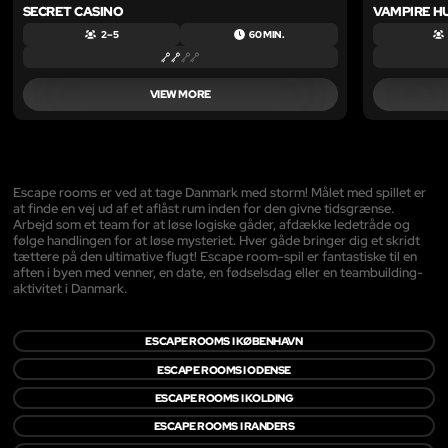
SECRET CASINO
VAMPIRE H
2 – 5
60 MIN.
VIEW MORE
Escape rooms er ved at tage Danmark med storm! Målet med spillet er
at finde en vej ud af et aflåst rum inden for den givne tidsgrænse.
Arbejd som et team for at løse logiske gåder, afdække ledetråde og
følge handlingen for at løse mysteriet. Hver gåde bringer dig et skridt
tættere på den ultimative flugt! Escape room-spil er fantastiske til en
aften i byen med venner, en date, en fødselsdag eller en teambuilding-
aktivitet i Danmark.
ESCAPE ROOMS I KØBENHAVN
ESCAPE ROOMS I ODENSE
ESCAPE ROOMS I KOLDING
ESCAPE ROOMS I RANDERS