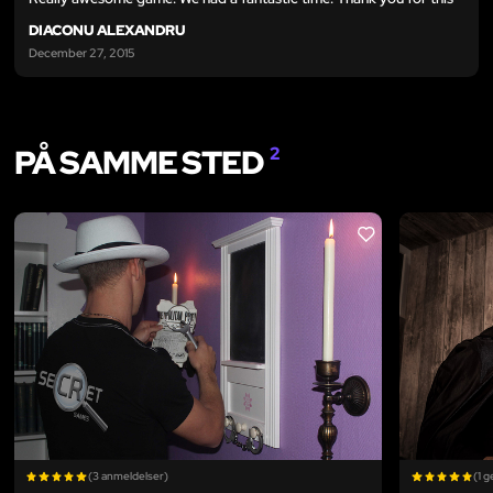
DIACONU ALEXANDRU
December 27, 2015
PÅ SAMME STED
2
LIKE
(3 anmeldelser)
(1 