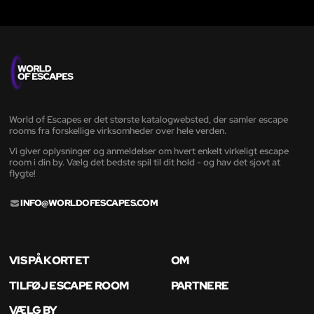
World of Escapes er det største katalogwebsted, der samler escape
rooms fra forskellige virksomheder over hele verden.
Vi giver oplysninger og anmeldelser om hvert enkelt virkeligt escape
room i din by. Vælg det bedste spil til dit hold - og hav det sjovt at
flygte!
INFO@WORLDOFESCAPES.COM
VIS PÅ KORTET
OM
TILFØJ ESCAPE ROOM
PARTNERE
VÆLG BY