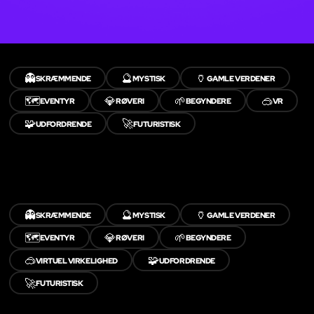
👻
🔮
🏺
SKRÆMMENDE
MYSTISK
GAMLE VERDENER
🗺️
💎
🌱
🥽
EVENTYR
RØVERI
BEGYNDERE
VR
🧩
🚀
UDFORDRENDE
FUTURISTISK
👻
🔮
🏺
SKRÆMMENDE
MYSTISK
GAMLE VERDENER
🗺️
💎
🌱
EVENTYR
RØVERI
BEGYNDERE
🥽
🧩
VIRTUEL VIRKELIGHED
UDFORDRENDE
🚀
FUTURISTISK