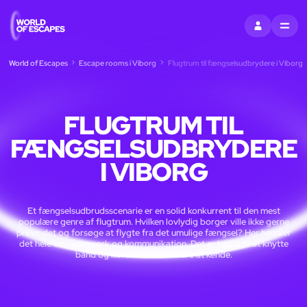
LOG IND
MENU
World of Escapes
Escape rooms i Viborg
Flugtrum til fængselsudbrydere i Viborg
FLUGTRUM TIL
FÆNGSELSUDBRYDERE
I VIBORG
Et fængselsudbrudsscenarie er en solid konkurrent til den mest
populære genre af flugtrum. Hvilken lovlydig borger ville ikke gerne
prøve det og forsøge at flygte fra det umulige fængsel? Her handler
det hele om teamwork og kommunikation. Det er bedst til at knytte
bånd og lære hinanden bedre at kende.