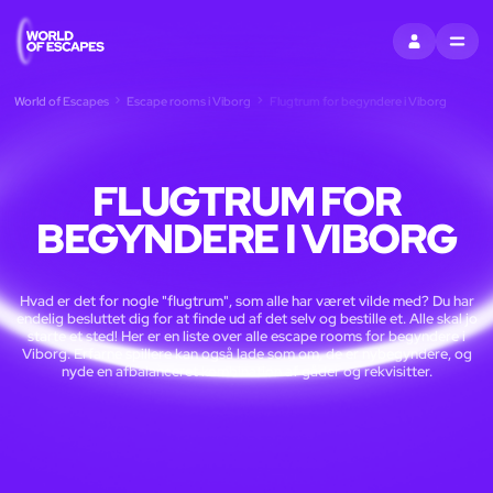
LOG IND
MENU
World of Escapes
Escape rooms i Viborg
Flugtrum for begyndere i Viborg
FLUGTRUM FOR
BEGYNDERE I VIBORG
Hvad er det for nogle "flugtrum", som alle har været vilde med? Du har
endelig besluttet dig for at finde ud af det selv og bestille et. Alle skal jo
starte et sted! Her er en liste over alle escape rooms for begyndere i
Viborg. Erfarne spillere kan også lade som om, de er nybegyndere, og
nyde en afbalanceret kombination af gåder og rekvisitter.