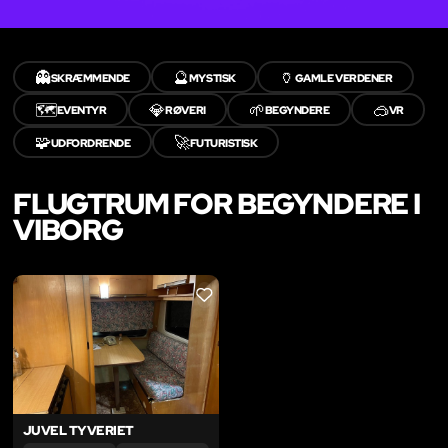
👻
🔮
🏺
SKRÆMMENDE
MYSTISK
GAMLE VERDENER
🗺️
💎
🌱
🥽
EVENTYR
RØVERI
BEGYNDERE
VR
🧩
🚀
UDFORDRENDE
FUTURISTISK
FLUGTRUM FOR BEGYNDERE I
VIBORG
LIKE
JUVEL TYVERIET