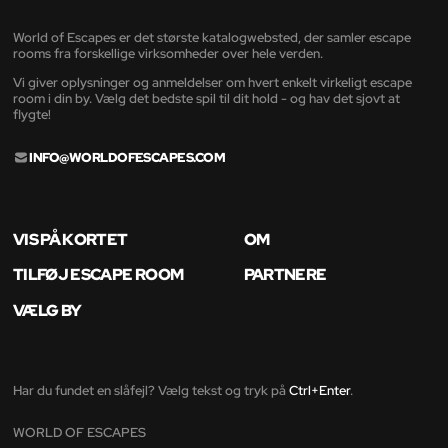
World of Escapes er det største katalogwebsted, der samler escape
rooms fra forskellige virksomheder over hele verden.
Vi giver oplysninger og anmeldelser om hvert enkelt virkeligt escape
room i din by. Vælg det bedste spil til dit hold - og hav det sjovt at
flygte!
INFO@WORLDOFESCAPES.COM
VIS PÅ KORTET
OM
TILFØJ ESCAPE ROOM
PARTNERE
VÆLG BY
Har du fundet en slåfejl? Vælg tekst og tryk på
Ctrl+Enter
.
WORLD OF ESCAPES