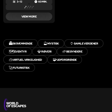
3 – 12
60 MIN.
VIEW MORE
👻
🔮
🏺
SKRÆMMENDE
MYSTISK
GAMLE VERDENER
🗺️
💎
🌱
EVENTYR
RØVERI
BEGYNDERE
🥽
🧩
VIRTUEL VIRKELIGHED
UDFORDRENDE
🚀
FUTURISTISK