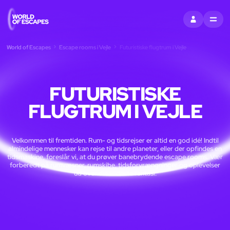
LOG IND
MENU
World of Escapes
Escape rooms i Vejle
Futuristiske flugtrum i Vejle
FUTURISTISKE
FLUGTRUM I VEJLE
Velkommen til fremtiden. Rum- og tidsrejser er altid en god idé! Indtil
almindelige mennesker kan rejse til andre planeter, eller der opfindes en
tidsmaskine, foreslår vi, at du prøver banebrydende escape rooms. Vær
forberedt på rumvæsner, rumskibe, tidsforvrængninger og oplevelser
ud over din vildeste fantasi.