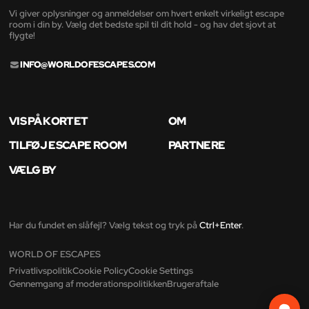
Vi giver oplysninger og anmeldelser om hvert enkelt virkeligt escape
room i din by. Vælg det bedste spil til dit hold - og hav det sjovt at
flygte!
INFO@WORLDOFESCAPES.COM
VIS PÅ KORTET
OM
TILFØJ ESCAPE ROOM
PARTNERE
VÆLG BY
Har du fundet en slåfejl? Vælg tekst og tryk på
Ctrl+Enter
.
WORLD OF ESCAPES
Privatlivspolitik
Cookie Policy
Cookie Settings
Gennemgang af moderationspolitikken
Brugeraftale