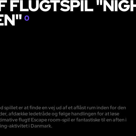
 FLUGTSPIL "NIG
EN"
0
illet er at finde en vej ud af et aflåst rum inden for den
der, afdække ledetråde og følge handlingen for at løse
mative flugt! Escape room-spil er fantastiske til en aften i
ing-aktivitet i Danmark.