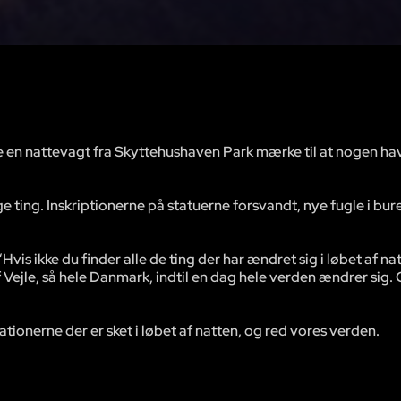
 en nattevagt fra Skyttehushaven Park mærke til at nogen hav
 ting. Inskriptionerne på statuerne forsvandt, nye fugle i bur
vis ikke du finder alle de ting der har ændret sig i løbet af nat
f Vejle, så hele Danmark, indtil en dag hele verden ændrer sig. 
ionerne der er sket i løbet af natten, og red vores verden.