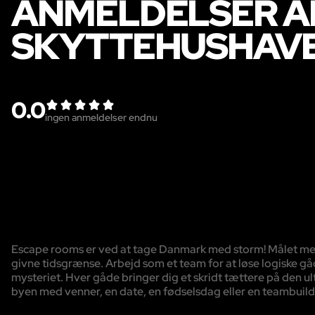
ANMELDELSER AF
SKYTTEHUSHAV
0.0
ingen anmeldelser endnu
Escape rooms er ved at tage Danmark med storm! Målet med sp
givne tidsgrænse. Arbejd som et team for at løse logiske gå
mysteriet. Hver gåde bringer dig et skridt tættere på den ulti
byen med venner, en date, en fødselsdag eller en teambuild