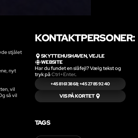
KONTAKTPERSONER:
de stjålet
SKYTTEHUSHAVEN, VEJLE
WEBSITE
Har du fundet en slåfejl? Vælg tekst og
ene, nyt
tryk på
Ctrl+Enter
.
+45 81 61 38 68; +45 27 85 92 40
ten, vil
Og så vil
VIS PÅ KORTET
TAGS