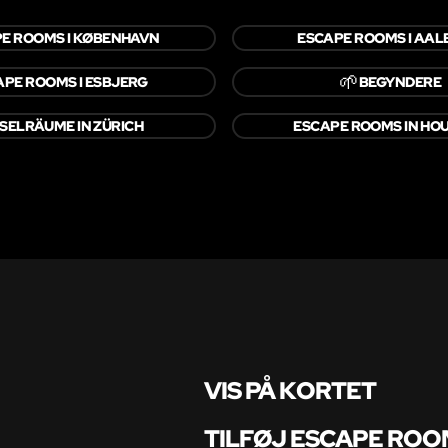
E ROOMS I KØBENHAVN
ESCAPE ROOMS I AA
🌱
APE ROOMS I ESBJERG
BEGYNDERE
SELRÄUME IN ZÜRICH
ESCAPE ROOMS IN HO
VIS PÅ KORTET
TILFØJ ESCAPE ROO