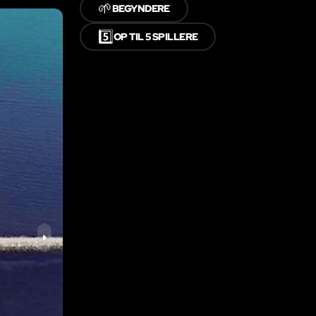
🌱
BEGYNDERE
5️⃣
OP TIL 5 SPILLERE