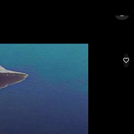
E
BY:
VEJLE
LOG I
LIK