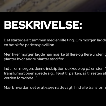
BESKRIVELSE:
Det startede alt sammen med en lille ting. Om morgen lagde
en bænk fra parkens pavillion.
Men hver morgen lagde han mærke til flere og flere underlige
planter hvor andre planter stod før.
Indtil, en morgen, denne inskription dukkede op på en sten: “H
transformationen sprede sig… først til parken, så til resten a
verden forsvinde…”
Mærk hvordan det er at være nattevagt, find alle transformat