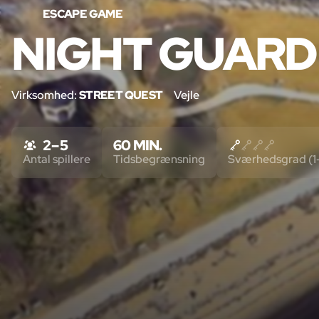
ESCAPE GAME
NIGHT GUARD
Virksomhed:
STREET QUEST
Vejle
2 – 5
60 MIN.
Antal spillere
Tidsbegrænsning
Sværhedsgrad (1