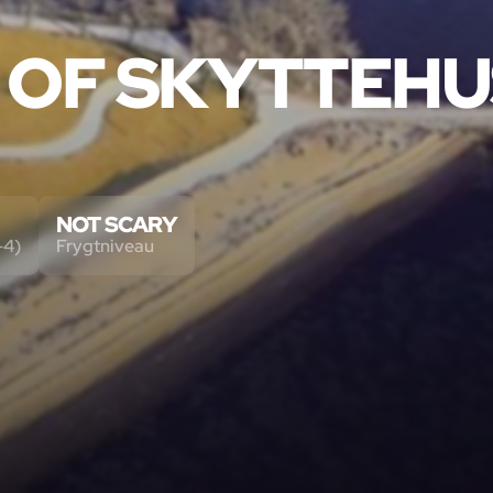
 OF SKYTTEH
NOT SCARY
-4)
Frygtniveau