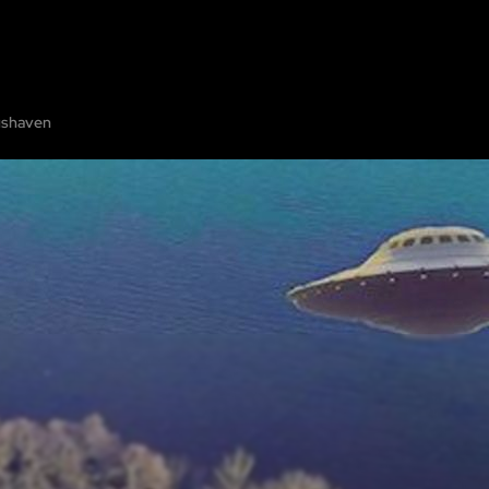
M
ESCAPE ROOMS
VIS PÅ KORTET
TILFØJ ESCAPE ROOM
PARTNER
ushaven