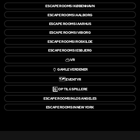
ESCAPE ROOMS I KØBENHAVN
ESCAPE ROOMS I AALBORG
ESCAPE ROOMS I AARHUS
ESCAPE ROOMS I VIBORG
ESCAPE ROOMS I ROSKILDE
ESCAPE ROOMS I ESBJERG
🥽
VR
🏺
GAMLE VERDENER
🗺️
EVENTYR
6️⃣
OP TIL 6 SPILLERE
ESCAPE ROOMS IN LOS ANGELES
ESCAPE ROOMS IN NEW YORK