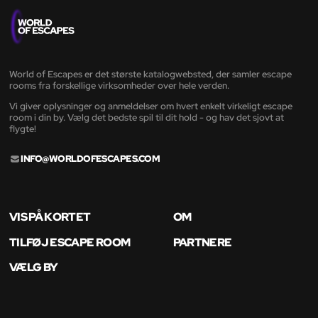
World of Escapes er det største katalogwebsted, der samler escape
rooms fra forskellige virksomheder over hele verden.
Vi giver oplysninger og anmeldelser om hvert enkelt virkeligt escape
room i din by. Vælg det bedste spil til dit hold - og hav det sjovt at
flygte!
INFO@WORLDOFESCAPES.COM
VIS PÅ KORTET
OM
TILFØJ ESCAPE ROOM
PARTNERE
VÆLG BY