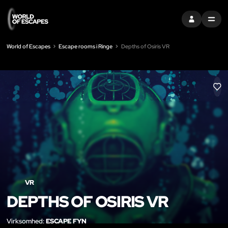
LOG IND
MENU
World of Escapes
Escape rooms i Ringe
Depths of Osiris VR
LIK
VR
DEPTHS OF OSIRIS VR
Virksomhed:
ESCAPE FYN