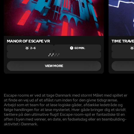
MANOR OF ESCAPE VR
TIME TRAV
2 – 6
60 MIN.
VIEW MORE
Escape rooms er ved at tage Danmark med storm! Målet med spillet er
at finde en vej ud af et aflåst rum inden for den givne tidsgrænse.
Arbejd som et team for at løse logiske gåder, afdække ledetråde og
følge handlingen for at løse mysteriet. Hver gåde bringer dig et skridt
tættere på den ultimative flugt! Escape room-spil er fantastiske til en
aften i byen med venner, en date, en fødselsdag eller en teambuilding-
aktivitet i Danmark.