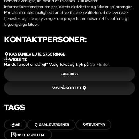
Bemærk venligst, at “World of Escapes” kun leverer
informationstjenester om projektets aktiviteter og ikke er spilarrangør.
Portalen har ikke mulighed for at verificere kvaliteten af de leverede
tjenester, og alle oplysninger om projektet er indsamlet fra offentligt
tilgængelige kilder.
KONTAKTPERSONER:
KASTANIEVEJ 16, 5750 RINGE
WEBSITE
Har du fundet en slåfejl? Vælg tekst og tryk på
Ctrl+Enter
.
50 88 88 77
VIS PÅ KORTET
TAGS
🥽
🏺
🗺️
VR
GAMLE VERDENER
EVENTYR
6️⃣
OP TIL 6 SPILLERE