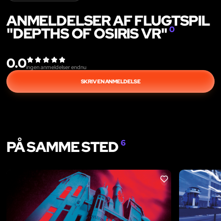
ANMELDELSER AF FLUGTSPIL
"DEPTHS OF OSIRIS VR"
0
0.0
ingen anmeldelser endnu
SKRIV EN ANMELDELSE
PÅ SAMME STED
6
LIKE