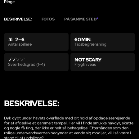
Ringe
BESKRIVELSE:
FOTOS
PÅ SAMME STED
8
2 – 6
60 MIN.
Tidsbegrænsning
Antal spillere
NOT SCARY
Frygtniveau
Sværhedsgrad (1-4)
BESKRIVELSE:
Dyk dybt under havets overflade med dit hold af opdagelsesrejsende
for at afdække et gammelt tempel. Her vil I finde smukke havdyr, skatte
og nogle få ting, der ikke er helt så behagelige! Efterhånden som den
rolige undervandsverden begynder at vende sig mod jer, vil I så være i
stand til at undslippe?