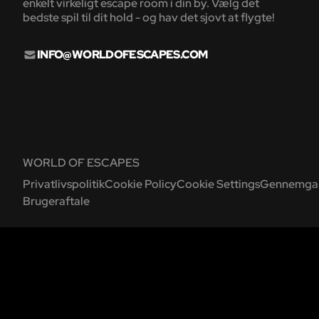
enkelt virkeligt escape room i din by. Vælg det
bedste spil til dit hold - og hav det sjovt at flygte!
INFO@WORLDOFESCAPES.COM
WORLD OF ESCAPES
Privatlivspolitik
Cookie Policy
Cookie Settings
Gennemgang
Brugeraftale