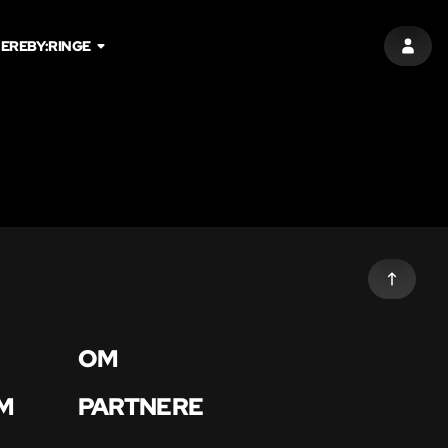
ERE
BY:
RINGE
LOG I
OM
M
PARTNERE