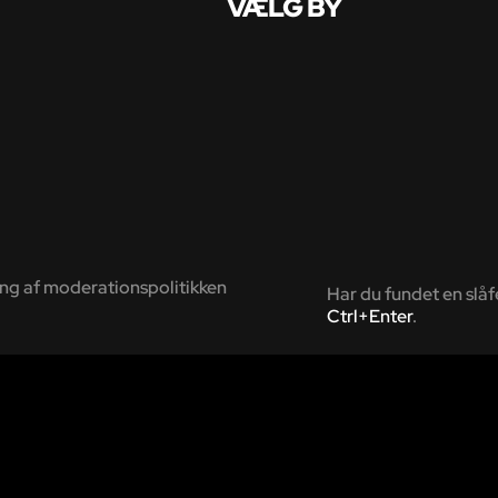
VÆLG BY
 af moderationspolitikken
Har du fundet en slåf
Ctrl+Enter
.