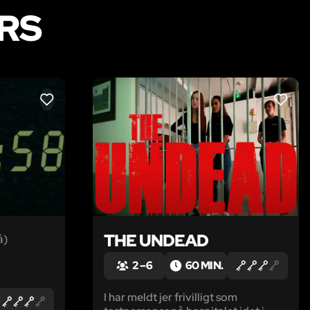
RS
LIKE
LIKE
THE UNDEAD
å)
2 – 6
60 MIN.
I har meldt jer frivilligt som