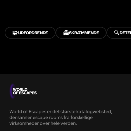
🧩
👻
🔍
UDFORDRENDE
SKRÆMMENDE
DETE
World of Escapes er det største katalogwebsted,
der samler escape rooms fra forskellige
virksomheder over hele verden.