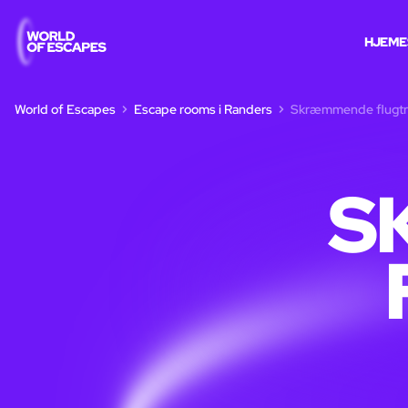
HJEM
E
World of Escapes
Escape rooms i Randers
Skræmmende flugtr
S