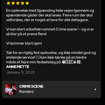
En oplevelse med Spænding hele vejen igennem og
spændende gåder der skal løses. Flere rum der skal
udforskes, der er noget at lave for alle deltagere.
Vi kan klart anbefale rummet Crime scene ! - og vi er
så klar på at prøve flere!
Vi kommer klart igen!
Tak for en rigtig fed oplevelse, og ikke mindst god og
smilende service! 👍🏻kan ikke tænke på en bedre
måde at fejre min fødselsdag på 😁🇩🇰👍🏻.
ANNEMETTE
January 11, 2020
CRIME SCENE
Randers