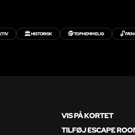
🏛️
🕵️
🔓
KTIV
HISTORISK
TOPHEMMELIG
FÆN
VIS PÅ KORTET
TILFØJ ESCAPE ROO