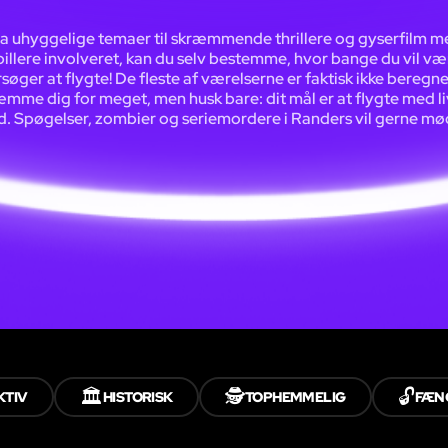
ra uhyggelige temaer til skræmmende thrillere og gyserfilm m
illere involveret, kan du selv bestemme, hvor bange du vil væ
søger at flygte! De fleste af værelserne er faktisk ikke beregnet
mme dig for meget, men husk bare: dit mål er at flygte med li
. Spøgelser, zombier og seriemordere i Randers vil gerne mø
🏛️
🕵️
🔓
KTIV
HISTORISK
TOPHEMMELIG
FÆN