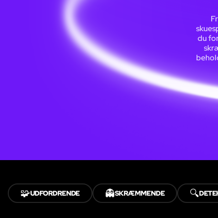
F
skuesp
du for
skræ
behold
🧩
👻
🔍
UDFORDRENDE
SKRÆMMENDE
DETE