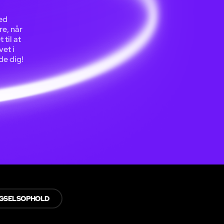
ed
re, når
 til at
vet i
de dig!
GSELSOPHOLD