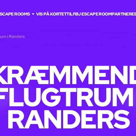
SCAPE ROOMS
VIS PÅ KORTET
TILFØJ ESCAPE ROOM
PARTNERE
um i Randers
KRÆMMEN
FLUGTRUM 
RANDERS