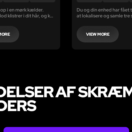
op i en mørk kælder.
Du og din enhed har fået 
od klistrer i dit hår, og kun
at lokalisere og samle tre 
t lys spreder sig i et lille
grafitstænger fra det for
le. Du forsøger at tage et
testcenter nær Chernobyl.
i rummet, men opdager at
MORE
VIEW MORE
ånd er fastholdt af
DELSER AF SKRÆ
DERS