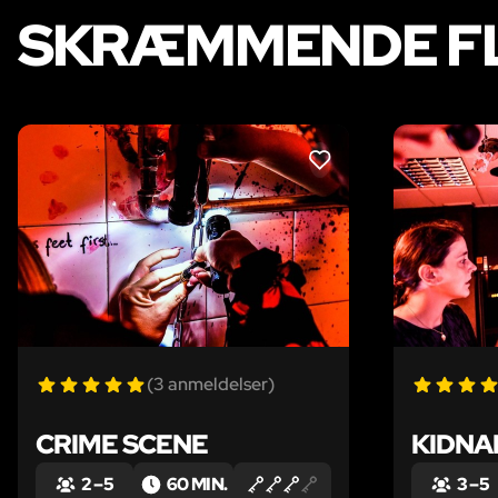
SKRÆMMENDE FL
LIKE
(3 anmeldelser)
CRIME SCENE
KIDNA
2 – 5
60 MIN.
3 – 5