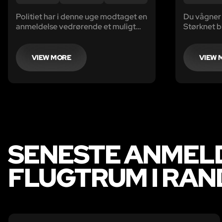
Politiet har i denne uge modtaget en
Du vågner 
anmeldelse vedrørende et muligt
Størknet bl
kvindeskrig samt mistænkelig
et svagt rød
aktivitet ved en nedlagt lægeklinik i
kælderloka
Randers centrum.
skridt ud 
VIEW MORE
VIEW 
din højre h
håndjern.
SENESTE ANMEL
FLUGTRUM I RAN