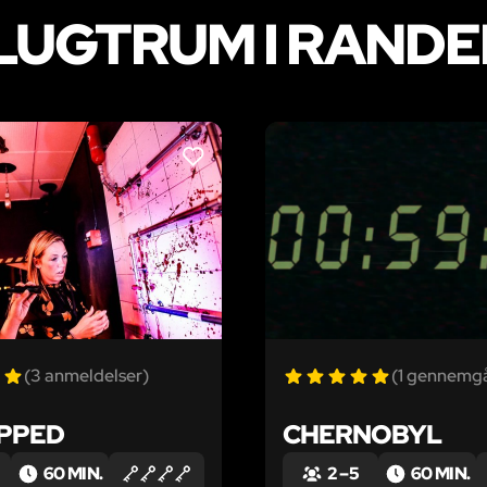
UGTRUM I RANDE
LIKE
(3 anmeldelser)
(1 gennemg
PPED
CHERNOBYL
60 MIN.
2 – 5
60 MIN.