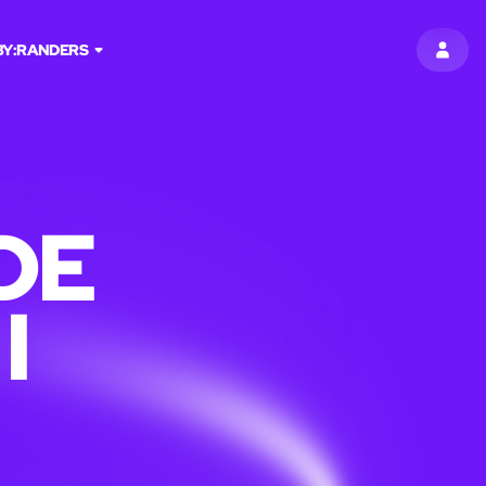
BY:
RANDERS
LOG I
DE
I