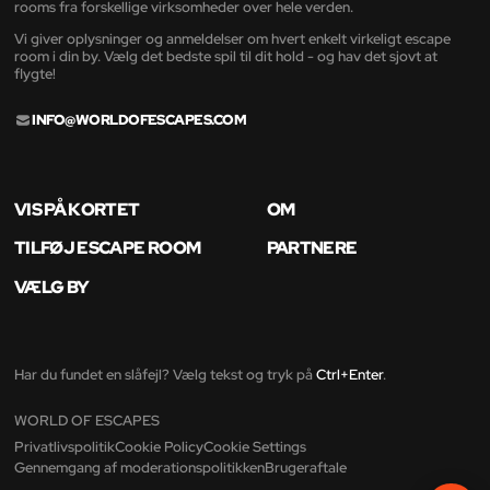
rooms fra forskellige virksomheder over hele verden.
Vi giver oplysninger og anmeldelser om hvert enkelt virkeligt escape
room i din by. Vælg det bedste spil til dit hold - og hav det sjovt at
flygte!
INFO@WORLDOFESCAPES.COM
VIS PÅ KORTET
OM
TILFØJ ESCAPE ROOM
PARTNERE
VÆLG BY
Har du fundet en slåfejl? Vælg tekst og tryk på
Ctrl+Enter
.
WORLD OF ESCAPES
Privatlivspolitik
Cookie Policy
Cookie Settings
Gennemgang af moderationspolitikken
Brugeraftale