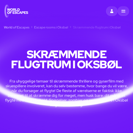
LOG IND
MENU
World of Escapes
Escape rooms i Oksbøl
Skræmmende flugtrum i Oksbøl
SKRÆMMENDE
FLUGTRUM I OKSBØL
Fra uhyggelige temaer til skræmmende thrillere og gyserfilm med
skuespillere involveret, kan du selv bestemme, hvor bange du vil være,
når du forsøger at flygte! De fleste af værelserne er faktisk ikke
beregnet til at skræmme dig for meget, men husk bare: dit mål er at
flygte med livet i behold. Spøgelser, zombier og seriemordere i Oksbøl
vil gerne møde dig!