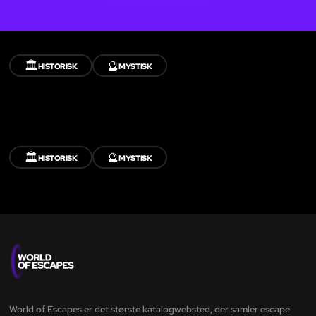
🏛️
🔮
HISTORISK
MYSTISK
🏛️
🔮
HISTORISK
MYSTISK
World of Escapes er det største katalogwebsted, der samler escape