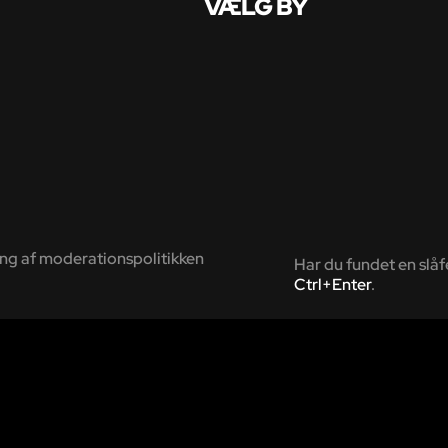
VÆLG BY
 af moderationspolitikken
Har du fundet en slåf
Ctrl+Enter
.