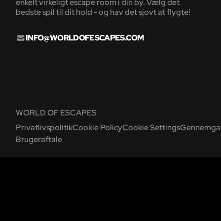
enkelt virkeligt escape room i din by. Vælg det
bedste spil til dit hold - og hav det sjovt at flygte!
INFO@WORLDOFESCAPES.COM
WORLD OF ESCAPES
Privatlivspolitik
Cookie Policy
Cookie Settings
Gennemgang
Brugeraftale