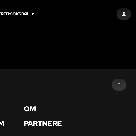
ERE
BY:
OKSBØL
LOG I
OM
M
PARTNERE